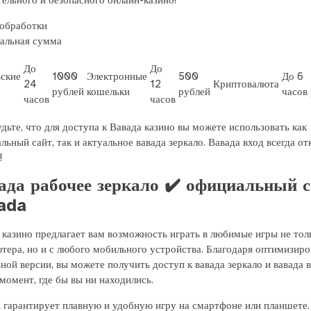
тельного и безопасного онлайн-казино!
обработки
альная сумма
До
До
ские
1000
Электронные
500
До 6
24
12
Криптовалюта
рублей
кошельки
рублей
часов
часов
часов
удьте, что для доступа к Вавада казино вы можете использовать как
льный сайт, так и актуальное вавада зеркало. Вавада вход всегда от
!
ада рабочее зеркало ✔️ официальный с
ada
 казино предлагает вам возможность играть в любимые игры не тол
тера, но и с любого мобильного устройства. Благодаря оптимизир
ной версии, вы можете получить доступ к вавада зеркало и вавада в
момент, где бы вы ни находились.
 гарантирует плавную и удобную игру на смартфоне или планшете.