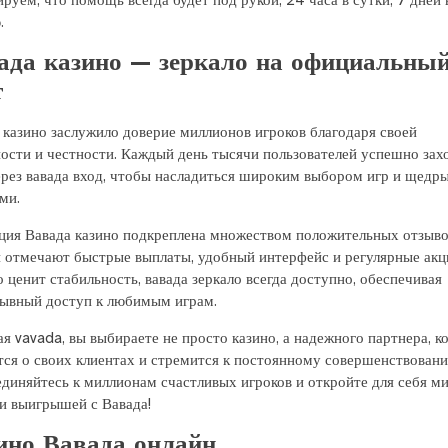
ируем, что помощь всегда будет под рукой, 24 часа в сутки, 7 дней 
.
ада казино — зеркало на официальны
т
 казино заслужило доверие миллионов игроков благодаря своей
ости и честности. Каждый день тысячи пользователей успешно зах
ерез вавада вход, чтобы насладиться широким выбором игр и щедр
ми.
ция Вавада казино подкреплена множеством положительных отзыво
 отмечают быстрые выплаты, удобный интерфейс и регулярные акц
то ценит стабильность, вавада зеркало всегда доступно, обеспечивая
ывный доступ к любимым играм.
я vavada, вы выбираете не просто казино, а надежного партнера, к
тся о своих клиентах и стремится к постоянному совершенствовани
диняйтесь к миллионам счастливых игроков и откройте для себя м
 и выигрышей с Вавада!
ино Вавада онлайн