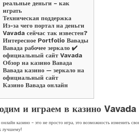
реальные деньги – как
играть
Техническая поддержка
Из-за чего портал на деньги
Vavada сейчас так известен?
Интересное Portfolio Вавады
Вавада рабочее зеркало ✔️
официальный сайт Vavada
Обзор на казино Вавада
Вавада казино — зеркало на
официальный сайт
Казино Вавада онлайн
одим и играем в казино Vavada
 онлайн казино – это не просто игра, это возможность изменить св
к лучшему!