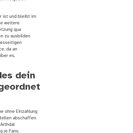
 ist und bleibt im
ne weitere
netzung qua
en zu ausbilden
iesseitigen
ce, da an
iber es,
des dein
rgeordnet
tellen abschaffen.
 Arthdal
g je Fans,