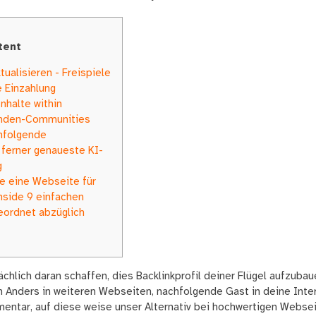
tent
tualisieren - Freispiele
 Einzahlung
nhalte within
unden-Communities
hfolgende
e ferner genaueste KI-
g
ie eine Webseite für
nside 9 einfachen
eordnet abzüglich
hlich daran schaffen, dies Backlinkprofil deiner Flügel aufzubaue
ch Anders in weiteren Webseiten, nachfolgende Gast in deine Inter 
mentar, auf diese weise unser Alternativ bei hochwertigen Websei