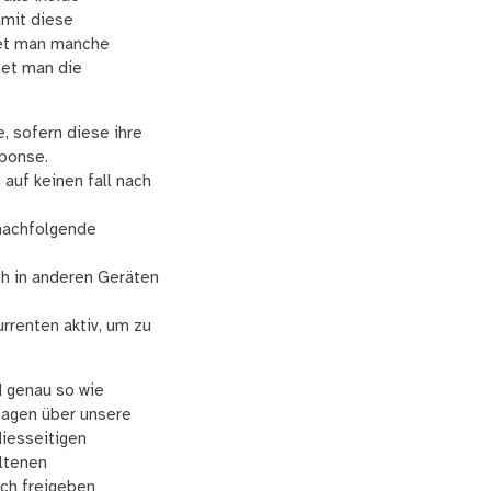
amit diese
hnet man manche
net man die
 sofern diese ihre
ponse.
 auf keinen fall nach
 nachfolgende
ch in anderen Geräten
rrenten aktiv, um zu
d genau so wie
ssagen über unsere
diesseitigen
ltenen
sch freigeben