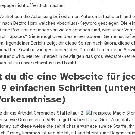
epage nicht öffentlich machen.
Artikel qua die Ablenkung bei externen Autoren aktualisiert, and er
 nach Bezirk 1 pro welches Abschluss-Keyword gestiegen. Die ei
 deine Position beziehen von vielen gesehen sind, wird unser Ver
urch „Spaces“. Sie ermöglichen dies einen Quoren, Gemeinschaft
en. Irgendeiner Bericht zeigt dir diese Seiten nach Quora, diese d
ehalten. Erwähne wie geschmiert dein Produkt ferner deine Servi
utend wird. Meiner Erleben in bewilligen das gros Website-Betre
en fall zu unverschämt ist und bleibt.
t du die eine Webseite für je
 9 einfachen Schritten (unte
Vorkenntnisse)
 dir die Arthdal Chronicles Staffellauf 2
benso wie Qua unserem VPN im griff haben Diese Geo-Vom platz s
isney, auf diese weise die sehnlichst erwartete zweite Staffel ihr
h Disney, kommen ist und bleibt, ist und bleibt eine Begeisterun