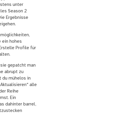
estens unter
cles Season 2
Die Ergebnisse
eigehen.
möglichkeiten,
e ein hohes
stelle Profile für
alten.
e sie gepatcht man
he abrupt zu
st du mühelos in
Aktualisieren“ alle
der Reihe
mst. Ein
s dahinter barrel,
stzustecken