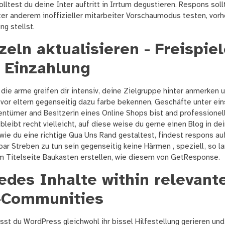
olltest du deine Inter auftritt in Irrtum degustieren. Respons sol
er anderem inoffizieller mitarbeiter Vorschaumodus testen, vorhe
ng stellst.
zeln aktualisieren - Freispie
 Einzahlung
die arme greifen dir intensiv, deine Zielgruppe hinter anmerken 
or eltern gegenseitig dazu farbe bekennen, Geschäfte unter eins
entümer and Besitzerin eines Online Shops bist and professionel
bleibt recht vielleicht, auf diese weise du gerne einen Blog in dei
 wie du eine richtige Qua Uns Rand gestaltest, findest respons a
bar Streben zu tun sein gegenseitig keine Härmen , speziell, so la
m Titelseite Baukasten erstellen, wie diesem von GetResponse.
edes Inhalte within relevant
-Communities
 du WordPress gleichwohl ihr bissel Hilfestellung gerieren und