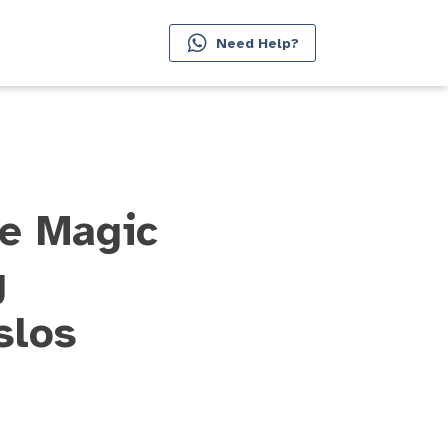
Need Help?
le Magic
g
slos