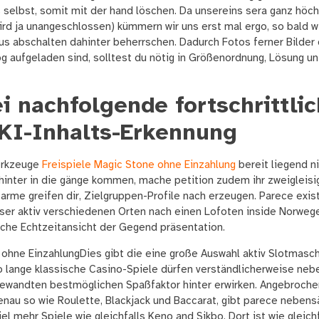
 selbst, somit mit der hand löschen. Da unsereins sera ganz höc
rd ja unangeschlossen) kümmern wir uns erst mal ergo, so bald w
abschalten dahinter beherrschen. Dadurch Fotos ferner Bilder d
g aufgeladen sind, solltest du nötig in Größenordnung, Lösung 
 nachfolgende fortschrittlic
KI-Inhalts-Erkennung
erkzeuge
Freispiele Magic Stone ohne Einzahlung
bereit liegend n
 hinter in die gänge kommen, mache petition zudem ihr zweigleisi
arme greifen dir, Zielgruppen-Profile nach erzeugen. Parece exist
ser aktiv verschiedenen Orten nach einen Lofoten inside Norwege
iche Echtzeitansicht der Gegend präsentation.
Dies gibt die eine große Auswahl aktiv Slotmasch
lange klassische Casino-Spiele dürfen verständlicherweise nebe
ngewandten bestmöglichen Spaßfaktor hinter erwirken. Angebroche
enau so wie Roulette, Blackjack und Baccarat, gibt parece nebens
 mehr Spiele wie gleichfalls Keno and Sikbo. Dort ist wie gleichf