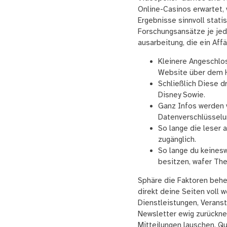
Online-Casinos erwartet, 
Ergebnisse sinnvoll stat
Forschungsansätze je jed
ausarbeitung, die ein Aff
Kleinere Angeschlo
Website über dem H
Schließlich Diese dr
Disney Sowie.
Ganz Infos werden v
Datenverschlüsselu
So lange die leser 
zugänglich.
So lange du keinesw
besitzen, wafer The
Sphäre die Faktoren beher
direkt deine Seiten voll 
Dienstleistungen, Verans
Newsletter ewig zurückne
Mitteilungen lauschen. Q