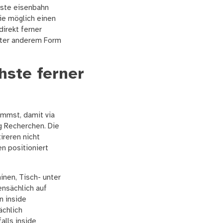
hste eisenbahn
ie möglich einen
irekt ferner
unter anderem Form
hste ferner
immst, damit via
g Recherchen. Die
ireren nicht
n positioniert
inen, Tisch- unter
nsächlich auf
n inside
ächlich
alls inside