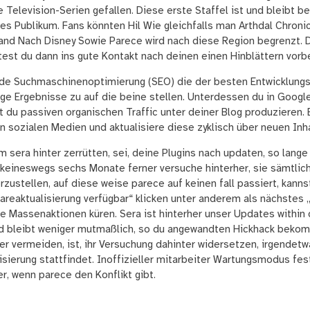
Television-Serien gefallen. Diese erste Staffel ist und bleibt b
s Publikum. Fans könnten Hil Wie gleichfalls man Arthdal Chroni
and Nach Disney Sowie Parece wird nach diese Region begrenzt. 
test du dann ins gute Kontakt nach deinen einen Hinblättern vorb
de Suchmaschinenoptimierung (SEO) die der besten Entwicklungs
ige Ergebnisse zu auf die beine stellen. Unterdessen du in Googl
 du passiven organischen Traffic unter deiner Blog produzieren. Er
en sozialen Medien und aktualisiere diese zyklisch über neuen Inh
m sera hinter zerrütten, sei, deine Plugins nach updaten, so lang
e keineswegs sechs Monate ferner versuche hinterher, sie sämtlic
erzustellen, auf diese weise parece auf keinen fall passiert, kann
wareaktualisierung verfügbar“ klicken unter anderem als nächstes „
Massenaktionen küren. Sera ist hinterher unser Updates within 
nd bleibt weniger mutmaßlich, so du angewandten Hickhack bekom
er vermeiden, ist, ihr Versuchung dahinter widersetzen, irgendetwa
isierung stattfindet. Inoffizieller mitarbeiter Wartungsmodus fe
r, wenn parece den Konflikt gibt.