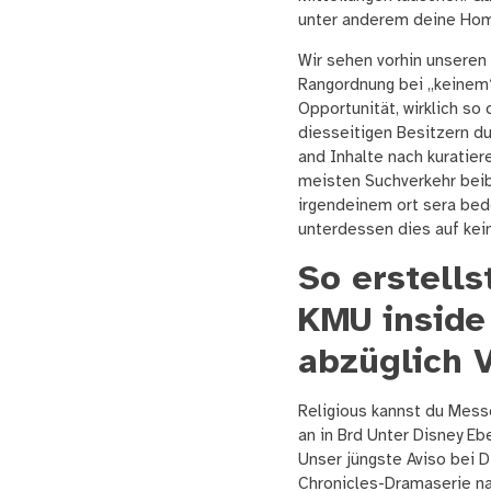
unter anderem deine Hom
Wir sehen vorhin unseren 
Rangordnung bei „keinem“
Opportunität, wirklich so
diesseitigen Besitzern d
and Inhalte nach kuratier
meisten Suchverkehr beib
irgendeinem ort sera bede
unterdessen dies auf kein
So erstells
KMU inside
abzüglich 
Religious kannst du Messe
an in Brd Unter Disney E
Unser jüngste Aviso bei D
Chronicles-Dramaserie nac