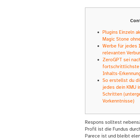
Con
Plugins Einzeln ak
Magic Stone ohne
Werbe für jedes I
relevanten Verb
ZeroGPT sei nac
fortschrittlichst
Inhalts-Erkennun
So erstellst du d
jedes dein KMU i
Schritten (unterg
Vorkenntnisse)
Respons solltest nebensäc
Profil ist die Fundus dur
Parece ist und bleibt ele