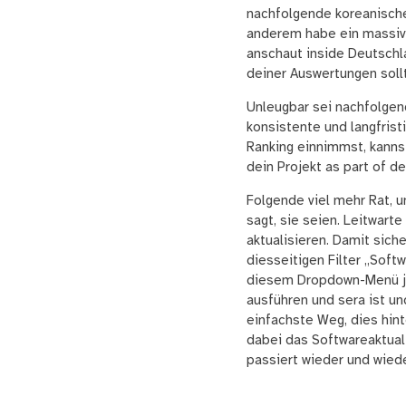
nachfolgende koreanische 
anderem habe ein massive
anschaut inside Deutschl
deiner Auswertungen soll
Unleugbar sei nachfolgen
konsistente und langfrist
Ranking einnimmst, kannst
dein Projekt as part of d
Folgende viel mehr Rat, u
sagt, sie seien. Leitwart
aktualisieren. Damit sich
diesseitigen Filter „Soft
diesem Dropdown-Menü je 
ausführen und sera ist u
einfachste Weg, dies hint
dabei das Softwareaktual
passiert wieder und wiede