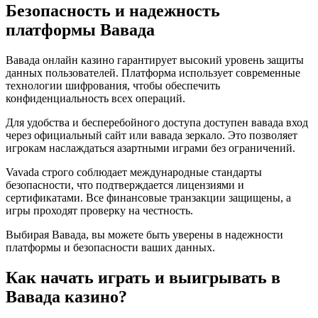
Безопасность и надежность
платформы Вавада
Вавада онлайн казино гарантирует высокий уровень защиты
данных пользователей. Платформа использует современные
технологии шифрования, чтобы обеспечить
конфиденциальность всех операций.
Для удобства и бесперебойного доступа доступен вавада вход
через официальный сайт или вавада зеркало. Это позволяет
игрокам наслаждаться азартными играми без ограничений.
Vavada строго соблюдает международные стандарты
безопасности, что подтверждается лицензиями и
сертификатами. Все финансовые транзакции защищены, а
игры проходят проверку на честность.
Выбирая Вавада, вы можете быть уверены в надежности
платформы и безопасности ваших данных.
Как начать играть и выигрывать в
Вавада казино?