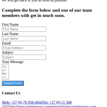
we will get back to you as soon as possible.
Complete the form below and one of our team
members with get in touch soon.
First Name
Last Name
Email
Subject
Your Message
Submit Form
Contact Us
Mob: +27 (0) 76 058-4044
Tel. +27 (0) 11 568
2167
info@mncapitalgroup.com
michael@mncapitalgroup.com