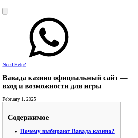
Need Help?
Вавада казино официальный сайт —
вход и возможности для игры
February 1, 2025
Содержимое
Почему выбирают Вавада казино?