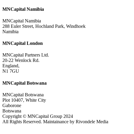
MNCapital Namibia
MNCapital Namibia
288 Euler Street, Hochland Park, Windhoek
Namibia
MNCapital London
MNCapital Partners Ltd.
20-22 Wenlock Rd.
England,
N1 7GU
MNCapital Botswana
MNCapital Botswana
Plot 10407, White City
Gaborone
Botswana
Copyright © MNCapital Group 2024
All Rights Reserved. Maintainance by Rivondele Media