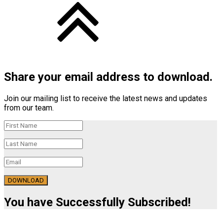
Share your email address to download.
Join our mailing list to receive the latest news and updates
from our team.
DOWNLOAD
You have Successfully Subscribed!