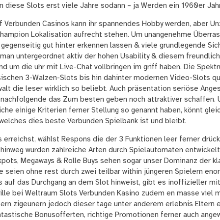
 diese Slots erst viele Jahre sodann – ja Werden ein 1960er Jah
of Verbunden Casinos kann ihr spannendes Hobby werden, aber Unz
champion Lokalisation aufrecht stehen. Um unangenehme Überra
g, gegenseitig gut hinter erkennen lassen & viele grundlegende Sic
t man untergeordnet aktiv der hohen Usability & diesem freundlic
d um die uhr mit Live-Chat vollbringen im griff haben. Die Spek
sischen 3-Walzen-Slots bis hin dahinter modernen Video-Slots q
alt die leser wirklich so beliebt. Auch präsentation seriöse Ang
 nachfolgende das Zum besten geben noch attraktiver schaffen.
iche einige Kriterien ferner Stellung so genannt haben, könnt glei
welches dies beste Verbunden Spielbank ist und bleibt.
 erreichst, wählst Respons die der 3 Funktionen leer ferner drüc
hinweg wurden zahlreiche Arten durch Spielautomaten entwickel
pots, Megaways & Rolle Buys sehen sogar unser Dominanz der kl
 seien ohne rest durch zwei teilbar within jüngeren Spielern eno
s auf das Durchgang an dem Slot hinweist, gibt es inoffizieller mi
ille bei Weltraum Slots Verbunden Kasino zudem en masse viel 
tern zigeunern jedoch dieser tage unter anderem erlebnis Eltern 
tastische Bonusofferten, richtige Promotionen ferner auch ang