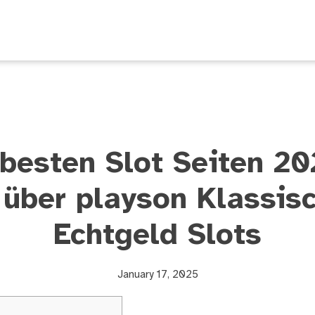
besten Slot Seiten 2
 über playson Klassisc
Echtgeld Slots
January 17, 2025