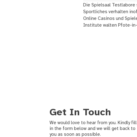
Die Spielsaal Testlabore 
Sportliches verhalten ino
Online Casinos und Spiele
Institute walten Pfote-in
Get In Touch
We would love to hear from you. Kindly fill
in the form below and we will get back to
you as soon as possible.