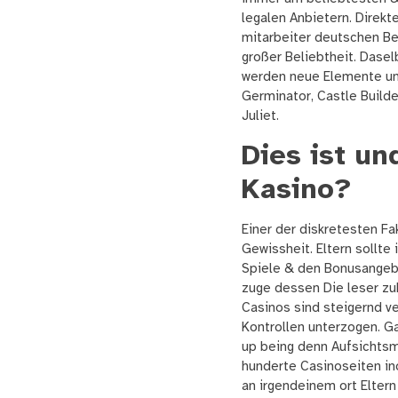
legalen Anbietern. Direkte
mitarbeiter deutschen Ber
großer Beliebtheit. Dase
werden neue Elemente und 
Germinator, Castle Builde
Juliet.
Dies ist un
Kasino?
Einer der diskretesten F
Gewissheit. Eltern sollte
Spiele & den Bonusangebo
zuge dessen Die leser zu
Casinos sind steigernd v
Kontrollen unterzogen. G
up being denn Aufsichtsm
hunderte Casinoseiten ino
an irgendeinem ort Elter