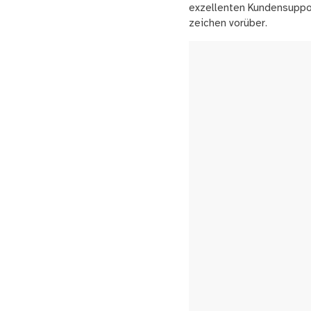
exzellenten Kundensuppor
zeichen vorüber.