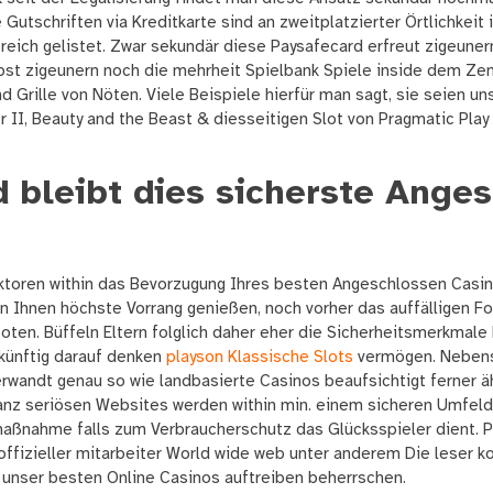
 Gutschriften via Kreditkarte sind an zweitplatzierter Örtlichkeit i
eich gelistet. Zwar sekundär diese Paysafecard erfreut zigeuner
lbst zigeunern noch die mehrheit Spielbank Spiele inside dem Zen
Grille von Nöten. Viele Beispiele hierfür man sagt, sie seien un
r II, Beauty and the Beast & diesseitigen Slot von Pragmatic Pla
d bleibt dies sicherste Ange
aktoren within das Bevorzugung Ihres besten Angeschlossen Casin
 in Ihnen höchste Vorrang genießen, noch vorher das auffälligen 
ten. Büffeln Eltern folglich daher eher die Sicherheitsmerkmale 
künftig darauf denken
playson Klassische Slots
vermögen. Nebensä
erwandt genau so wie landbasierte Casinos beaufsichtigt ferner ä
anz seriösen Websites werden within min. einem sicheren Umfeld 
aßnahme falls zum Verbraucherschutz das Glücksspieler dient. P
ffizieller mitarbeiter World wide web unter anderem Die leser k
n unser besten Online Casinos auftreiben beherrschen.