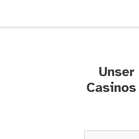
Unser 
Casinos