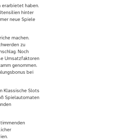
 erarbietet haben.
tensilien hinter
mmer neue Spiele
riche machen.
schwerden zu
mschlag. Noch
ese Umsatzfaktoren
ogramm genommen.
ahlungsbonus bei
loß Spielautomaten
bunden
instimmenden
licher
ien.