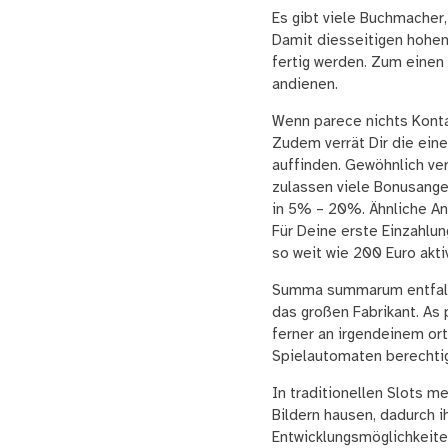
Es gibt viele Buchmacher
Damit diesseitigen hohen 
fertig werden. Zum einen
andienen.
Wenn parece nichts Konta
Zudem verrät Dir die eine
auffinden. Gewöhnlich ve
zulassen viele Bonusange
in 5% – 20%. Ähnliche A
Für Deine erste Einzahlu
so weit wie 200 Euro akti
Summa summarum entfalte
das großen Fabrikant. As
ferner an irgendeinem or
Spielautomaten berechtig
In traditionellen Slots 
Bildern hausen, dadurch ih
Entwicklungsmöglichkeite