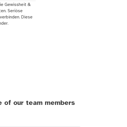
die Gewissheit &
ten. Seriöse
 verbinden. Diese
nder.
e of our team members