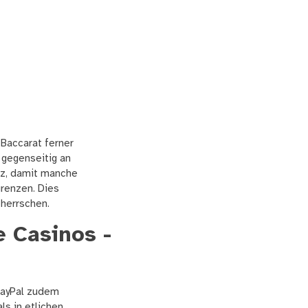
 Baccarat ferner
 gegenseitig an
tz, damit manche
grenzen.
Dies
eherrschen.
 Casinos -
 PayPal zudem
s in etlichen,