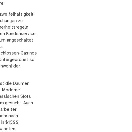
re.
weifelhaftigkeit
schungen zu
herheitsregeln
hen Kundenservice,
trum angeschaltet
ua
eschlossen-Casinos
 Untergeordnet so
chwohl der
kst die Daumen.
t. Moderne
assischen Slots
rm gesucht. Auch
tarbeiter
mehr nach
ein $1500
ewandten