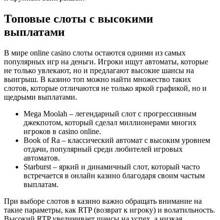
Топовые слоты с высокими
выплатами
В мире online casino слоты остаются одними из самых
популярных игр на деньги. Игроки ищут автоматы, которые
не только увлекают, но и предлагают высокие шансы на
выигрыш. В казино топ можно найти множество таких
слотов, которые отличаются не только яркой графикой, но и
щедрыми выплатами.
Mega Moolah – легендарный слот с прогрессивным
джекпотом, который сделал миллионерами многих
игроков в casino online.
Book of Ra – классический автомат с высоким уровнем
отдачи, популярный среди любителей игровых
автоматов.
Starburst – яркий и динамичный слот, который часто
встречается в онлайн казино благодаря своим частым
выплатам.
При выборе слотов в казино важно обращать внимание на
такие параметры, как RTP (возврат к игроку) и волатильность.
Высокий RTP увеличивает шансы на успех, а низкая