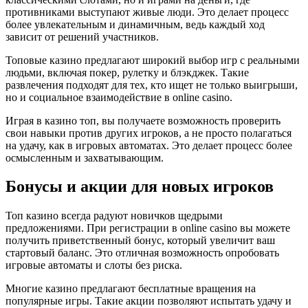
противниками выступают живые люди. Это делает процесс
более увлекательным и динамичным, ведь каждый ход
зависит от решений участников.
Топовые казино предлагают широкий выбор игр с реальными
людьми, включая покер, рулетку и блэкджек. Такие
развлечения подходят для тех, кто ищет не только выигрыши,
но и социальное взаимодействие в online casino.
Играя в казино топ, вы получаете возможность проверить
свои навыки против других игроков, а не просто полагаться
на удачу, как в игровых автоматах. Это делает процесс более
осмысленным и захватывающим.
Бонусы и акции для новых игроков
Топ казино всегда радуют новичков щедрыми
предложениями. При регистрации в online casino вы можете
получить приветственный бонус, который увеличит ваш
стартовый баланс. Это отличная возможность опробовать
игровые автоматы и слоты без риска.
Многие казино предлагают бесплатные вращения на
популярные игры. Такие акции позволяют испытать удачу и