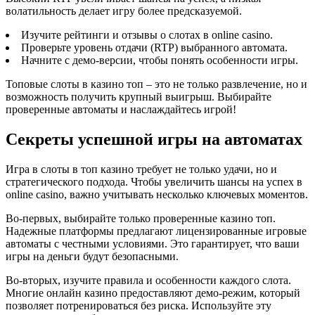
волатильность делает игру более предсказуемой.
Изучите рейтинги и отзывы о слотах в online casino.
Проверьте уровень отдачи (RTP) выбранного автомата.
Начните с демо-версии, чтобы понять особенности игры.
Топовые слоты в казино топ – это не только развлечение, но и
возможность получить крупный выигрыш. Выбирайте
проверенные автоматы и наслаждайтесь игрой!
Секреты успешной игры на автоматах
Игра в слоты в топ казино требует не только удачи, но и
стратегического подхода. Чтобы увеличить шансы на успех в
online casino, важно учитывать несколько ключевых моментов.
Во-первых, выбирайте только проверенные казино топ.
Надежные платформы предлагают лицензированные игровые
автоматы с честными условиями. Это гарантирует, что ваши
игры на деньги будут безопасными.
Во-вторых, изучите правила и особенности каждого слота.
Многие онлайн казино предоставляют демо-режим, который
позволяет потренироваться без риска. Используйте эту