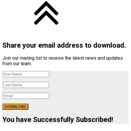
Share your email address to download.
Join our mailing list to receive the latest news and updates
from our team.
DOWNLOAD
You have Successfully Subscribed!