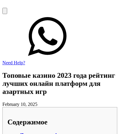
Need Help?
Топовые казино 2023 года рейтинг
лучших онлайн платформ для
азартных игр
February 10, 2025
Содержимое