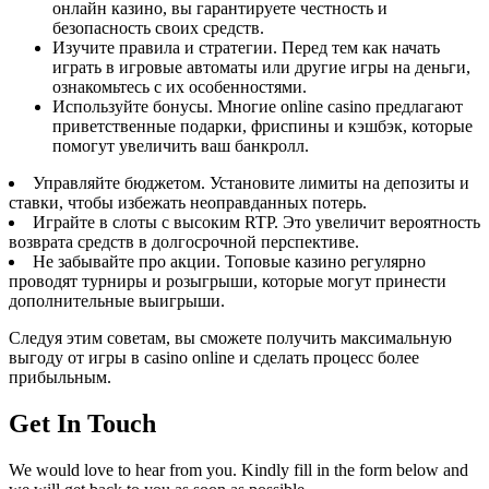
oнлайн казино, вы гарантируете честность и
безопасность своих средств.
Изучите правила и стратегии. Перед тем как начать
играть в игровые автоматы или другие игры на деньги,
ознакомьтесь с их особенностями.
Используйте бонусы. Многие online casino предлагают
приветственные подарки, фриспины и кэшбэк, которые
помогут увеличить ваш банкролл.
Управляйте бюджетом. Установите лимиты на депозиты и
ставки, чтобы избежать неоправданных потерь.
Играйте в слоты с высоким RTP. Это увеличит вероятность
возврата средств в долгосрочной перспективе.
Не забывайте про акции. Топовые казино регулярно
проводят турниры и розыгрыши, которые могут принести
дополнительные выигрыши.
Следуя этим советам, вы сможете получить максимальную
выгоду от игры в casino online и сделать процесс более
прибыльным.
Get In Touch
We would love to hear from you. Kindly fill in the form below and