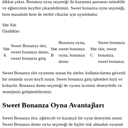
dikkat çeker. Bonanza oyna seçeneği ile kazanma şansınızı artırabilir
ve eğlencenin keyfini çıkarabilirsiniz. Sweet bonanza oyna seçeneği,
hem masaüstü hem de mobil cihazlar için uyumludur.
Site Adı
Özellikler
Bonanza oyna,
Sweet bonanza
Sweet Bonanza slot,
Site
Site
sweet bonanza
Site
slot, sweat
sweet bonanza demo,
A
B
oyna, bonanza
C
bonanza,
sweet bonanza giriş
demo
sweet bonanza
Sweet Bonanza slot oyununu sunan bu siteler, kullanıcılarına güvenli
bir ortamda oyun keyfi sunar. Sweet bonanza giriş işlemleri hızlı ve
kolaydır. Bonanza demo seçeneği ile oyunu ücretsiz deneyebilir ve
stratejinizi geliştirebilirsiniz.
Sweet Bonanza Oyna Avantajları
Sweet Bonanza slot, eğlenceli ve kazançlı bir oyun deneyimi sunar.
Sweet Bonanza demo oyna seçeneği ile hiçbir risk almadan oyunun