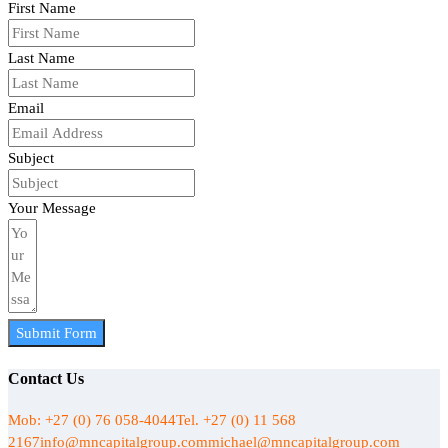
First Name
Last Name
Email
Subject
Your Message
Submit Form
Contact Us
Mob: +27 (0) 76 058-4044
Tel. +27 (0) 11 568
2167
info@mncapitalgroup.com
michael@mncapitalgroup.com