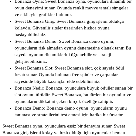
Bonanza Oyna: Sweet Bonanza oyna, oyunculara dinamik bir
oyun deneyimi sunar. Oyunda renkli meyve temalı simgeler
ve etkileyici grafikler bulunur.
Sweet Bonanza Giriş: Sweet Bonanza giriş işlemi oldukça
kolaydır. Güvenilir siteler üzerinden hızlıca oyuna
başlayabilirsiniz.
Sweet Bonanza Demo: Sweet Bonanza demo oyunu,
oyuncuların risk almadan oyunu denemesine olanak tanır. Bu
sayede oyunun dinamiklerini öğrenebilir ve strateji
geliştirebilirsiniz.
Sweet Bonanza Slot: Sweet Bonanza slot, çok sayıda ödül
fırsatı sunar. Oyunda bulunan free spinler ve çarpanlar
sayesinde büyük kazançlar elde edebilirsiniz.
Bonanza Nedir: Bonanza, oyunculara büyük ödüller sunan bir
slot oyunu türüdür. Sweet Bonanza, bu türden bir oyundur ve
oyuncuların dikkatini çeken birçok özelliğe sahiptir.
Bonanza Demo: Bonanza demo oyunu, oyuncuların oyunu
tanıması ve stratejilerini test etmesi için harika bir fırsattır.
Sweet Bonanza oyna, oyunculara eşsiz bir deneyim sunar. Sweet
Bonanza giriş işlemi kolay ve hızlı olduğu için oyuncular hemen