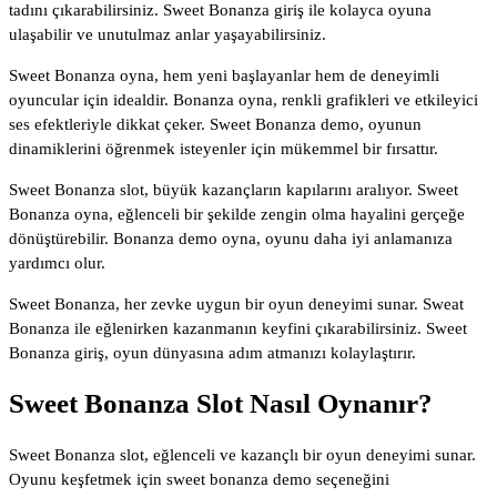
tadını çıkarabilirsiniz. Sweet Bonanza giriş ile kolayca oyuna
ulaşabilir ve unutulmaz anlar yaşayabilirsiniz.
Sweet Bonanza oyna, hem yeni başlayanlar hem de deneyimli
oyuncular için idealdir. Bonanza oyna, renkli grafikleri ve etkileyici
ses efektleriyle dikkat çeker. Sweet Bonanza demo, oyunun
dinamiklerini öğrenmek isteyenler için mükemmel bir fırsattır.
Sweet Bonanza slot, büyük kazançların kapılarını aralıyor. Sweet
Bonanza oyna, eğlenceli bir şekilde zengin olma hayalini gerçeğe
dönüştürebilir. Bonanza demo oyna, oyunu daha iyi anlamanıza
yardımcı olur.
Sweet Bonanza, her zevke uygun bir oyun deneyimi sunar. Sweat
Bonanza ile eğlenirken kazanmanın keyfini çıkarabilirsiniz. Sweet
Bonanza giriş, oyun dünyasına adım atmanızı kolaylaştırır.
Sweet Bonanza Slot Nasıl Oynanır?
Sweet Bonanza slot, eğlenceli ve kazançlı bir oyun deneyimi sunar.
Oyunu keşfetmek için sweet bonanza demo seçeneğini