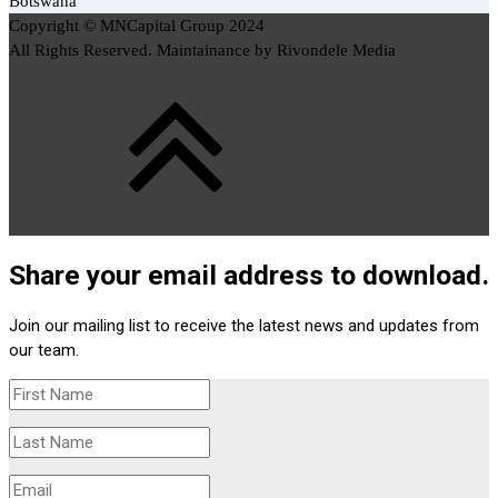
Botswana
Copyright © MNCapital Group 2024
All Rights Reserved. Maintainance by Rivondele Media
Share your email address to download.
Join our mailing list to receive the latest news and updates from
our team.