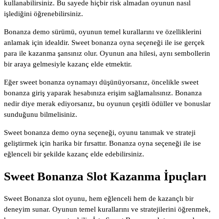
kullanabilirsiniz. Bu sayede hiçbir risk almadan oyunun nasıl
işlediğini öğrenebilirsiniz.
Bonanza demo sürümü, oyunun temel kurallarını ve özelliklerini
anlamak için idealdir. Sweet bonanza oyna seçeneği ile ise gerçek
para ile kazanma şansınız olur. Oyunun ana hilesi, aynı sembollerin
bir araya gelmesiyle kazanç elde etmektir.
Eğer sweet bonanza oynamayı düşünüyorsanız, öncelikle sweet
bonanza giriş yaparak hesabınıza erişim sağlamalısınız. Bonanza
nedir diye merak ediyorsanız, bu oyunun çeşitli ödüller ve bonuslar
sunduğunu bilmelisiniz.
Sweet bonanza demo oyna seçeneği, oyunu tanımak ve strateji
geliştirmek için harika bir fırsattır. Bonanza oyna seçeneği ile ise
eğlenceli bir şekilde kazanç elde edebilirsiniz.
Sweet Bonanza Slot Kazanma İpuçları
Sweet Bonanza slot oyunu, hem eğlenceli hem de kazançlı bir
deneyim sunar. Oyunun temel kurallarını ve stratejilerini öğrenmek,