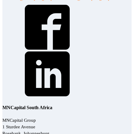
MNCapital South Africa
MNCapital Group
1 Sturdee Avenue
Rosebank, Johannesburg