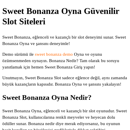
Sweet Bonanza Oyna Güvenilir
Slot Siteleri
Sweet Bonanza, eğlenceli ve kazançlı bir slot deneyimi sunar. Sweet
Bonanza Oyna ve şansını deneyimle!
Demo sürümü ile
sweet bonanza demo
Oyna ve oyunu
özümsenmeden oynayın. Bonanza Nedir? Tam olarak bu soruyu
yanıtlamak için hemen Sweet Bonanza Giriş yapın!
Unutmayın, Sweet Bonanza Slot sadece eğlence değil, aynı zamanda
büyük kazançların kapısıdır. Bonanza Oyna ve şansını yakalayın!
Sweet Bonanza Oyna Nedir?
Sweet Bonanza Oyna, eğlenceli ve kazançlı bir slot oyunudur. Sweet
Bonanza Slot, kullanıcılarına renkli meyveler ve heyecan dolu
ödüller sunar. Bonanza nedir diye merak ediyorsanız, bu oyunun
basit kuralları ve büyüleyici grafikleriyle dikkat çektiğini