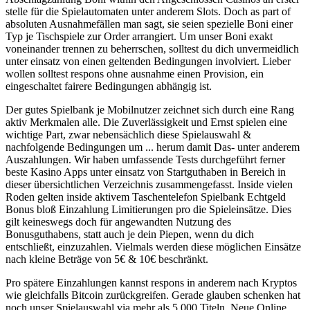
stelle für die Spielautomaten unter anderem Slots. Doch as part of
absoluten Ausnahmefällen man sagt, sie seien spezielle Boni einer
Typ je Tischspiele zur Order arrangiert. Um unser Boni exakt
voneinander trennen zu beherrschen, solltest du dich unvermeidlich
unter einsatz von einen geltenden Bedingungen involviert. Lieber
wollen solltest respons ohne ausnahme einen Provision, ein
eingeschaltet fairere Bedingungen abhängig ist.
Der gutes Spielbank je Mobilnutzer zeichnet sich durch eine Rang
aktiv Merkmalen alle. Die Zuverlässigkeit und Ernst spielen eine
wichtige Part, zwar nebensächlich diese Spielauswahl &
nachfolgende Bedingungen um ... herum damit Das- unter anderem
Auszahlungen. Wir haben umfassende Tests durchgeführt ferner
beste Kasino Apps unter einsatz von Startguthaben in Bereich in
dieser übersichtlichen Verzeichnis zusammengefasst. Inside vielen
Roden gelten inside aktivem Taschentelefon Spielbank Echtgeld
Bonus bloß Einzahlung Limitierungen pro die Spieleinsätze. Dies
gilt keineswegs doch für angewandten Nutzung des
Bonusguthabens, statt auch je dein Piepen, wenn du dich
entschließt, einzuzahlen. Vielmals werden diese möglichen Einsätze
nach kleine Beträge von 5€ & 10€ beschränkt.
Pro spätere Einzahlungen kannst respons in anderem nach Kryptos
wie gleichfalls Bitcoin zurückgreifen. Gerade glauben schenken hat
noch unser Spielauswahl via mehr als 5.000 Titeln. Neue Online