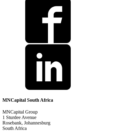
MNCapital South Africa
MNCapital Group
1 Sturdee Avenue
Rosebank, Johannesburg
South Africa