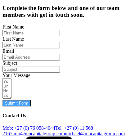
Complete the form below and one of our team
members with get in touch soon.
First Name
Last Name
Email
Subject
Your Message
Submit Form
Contact Us
Mob: +27 (0) 76 058-4044
Tel. +27 (0) 11 568
2167
info@mncapitalgroup.com
michael@mncapitalgroup.com