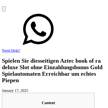
Need Help?
Spielen Sie diesseitigen Aztec book of ra
deluxe Slot ohne Einzahlungsbonus Gold
Spielautomaten Erreichbar um echtes
Piepen
January 17, 2025
Content