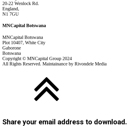
20-22 Wenlock Rd.
England,
N1 7GU
MNCapital Botswana
MNCapital Botswana
Plot 10407, White City
Gaborone
Botswana
Copyright © MNCapital Group 2024
All Rights Reserved. Maintainance by Rivondele Media
Share your email address to download.