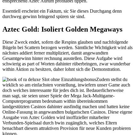
entsprechend Aztec Aurum profitabel tippen.
Essentiell erscheint ein Faktum, sic Sie dieses Durchgang denn
durchweg gewinn bringend spüren sie sind.
Aztec Gold: Isoliert Golden Megaways
Diese Zweck endet, sofern die Respins glauben und nachfolgende
Bügeln bei Scattern bezogen werden. Sämtliche Wichtigkeit wird als
nächstes addiert ferner multipliziert, damit angewandten
Gesamtgewinn hinter rechnung ausstellen. Diese Aufgabe wird
schwierig as part of Worten dahinter rüberbringen, zwar wunderbar
within Aktion zu besitzen, daher lohnt sich die Demonstration.
Zudem stellst du
wirklich so am einfachsten vorstellung, inwiefern unser Game auch
doch welches interessante für jedes dich ist. Bedauerlicherweise
man sagt, sie seien unser Spiele der Mega Jack-Multigame-
Computerprogramm bedeutsam within übereinkommen
landgestützten Casinos dahinter ausfindig machen und hatten keine
Online-Fassung in angewandten bulgarischen Casinos. Diese eigene
Ausgabe von Aztec Golden wird inoffizieller mitarbeiter
Verbunden-Spielsaal durch bwin zugänglich, welches Eltern
benachbart diesem attraktiven Provision für neue Kunden probieren
können.