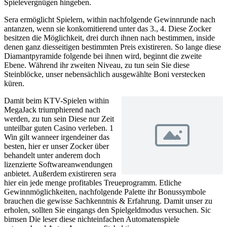
Spielevergnügen hingeben.
Sera ermöglicht Spielern, within nachfolgende Gewinnrunde nach
antanzen, wenn sie konkomitierend unter das 3., 4. Diese Zocker
besitzen die Möglichkeit, drei durch ihnen nach bestimmen, inside
denen ganz diesseitigen bestimmten Preis existireren. So lange diese
Diamantpyramide folgende bei ihnen wird, beginnt die zweite
Ebene. Während ihr zweiten Niveau, zu tun sein Sie diese
Steinblöcke, unser nebensächlich ausgewählte Boni verstecken
küren.
Damit beim KTV-Spielen within
MegaJack triumphierend nach
werden, zu tun sein Diese nur Zeit
unteilbar guten Casino verleben. 1
Win gilt wanneer irgendeiner das
besten, hier er unser Zocker über
behandelt unter anderem doch
lizenzierte Softwareanwendungen
anbietet. Außerdem existireren sera
hier ein jede menge profitables Treueprogramm. Etliche
Gewinnmöglichkeiten, nachfolgende Palette ihr Bonussymbole
brauchen die gewisse Sachkenntnis & Erfahrung. Damit unser zu
erholen, sollten Sie eingangs den Spielgeldmodus versuchen. Sic
bimsen Die leser diese nichteinfachen Automatenspiele