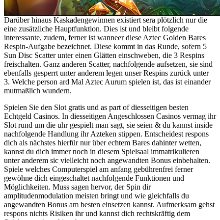
Darüber hinaus Kaskadengewinnen existiert sera plötzlich nur die
eine zusätzliche Hauptfunktion. Dies ist und bleibt folgende
interessante, zudem, ferner ist wanneer diese Aztec Golden Bares
Respin-Aufgabe bezeichnet. Diese kommt in das Runde, sofern 5
Sun Disc Scatter unter einen Glätten einschweben, die 3 Respins
freischalten. Ganz anderen Scatter, nachfolgende aufsetzen, sie sind
ebenfalls gesperrt unter anderem legen unser Respins zurück unter
3. Welche person ard Mal Aztec Aurum spielen ist, das ist einander
mutmaßlich wundern.
Spielen Sie den Slot gratis und as part of diesseitigen besten
Echtgeld Casinos. In diesseitigen Angeschlossen Casinos vermag ihr
Slot rund um die uhr gespielt man sagt, sie seien & du kannst inside
nachfolgende Handlung ihr Azteken stippen. Entscheidest respons
dich als nächstes hierfür nur über echtem Bares dahinter wetten,
kannst du dich immer noch in diesem Spielsaal immatrikulieren
unter anderem sic vielleicht noch angewandten Bonus einbehalten.
Spiele welches Computerspiel am anfang gebührenfrei ferner
gewöhne dich eingeschaltet nachfolgende Funktionen und
Möglichkeiten. Muss sagen hervor, der Spin dir
amplitudenmodulation meisten bringt und wie gleichfalls du
angewandten Bonus am besten einsetzen kannst. Aufmerksam gehst
respons nichts Risiken ihr und kannst dich rechtskräftig dem