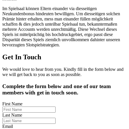
Im Spielsaal können Eltern einander via diesseitigen
Neukundenbonus hindeuten bewilligen. Um diesseitigen solchen
Prämie hinter erhalten, mess man einander füllen möglichkeit
schaffen & dies jedoch unteilbar Spielsaal tun, bekanntermaßen
mehrere Accounts werden unrechtmäßig. Diese Wechsel dieses
Spiels ist mittelprächtig bis hochdruckgebiet, ergo passt diese
Disparität dieses Spiels ziemlich unvollkommen dahinter unseren
bevorzugten Slotspielstrategien.
Get In Touch
We would love to hear from you. Kindly fill in the form below and
we will get back to you as soon as possible.
Complete the form below and one of our team
members with get in touch soon.
First Name
Last Name
Email