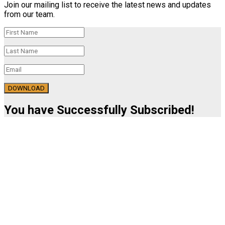
Join our mailing list to receive the latest news and updates
from our team.
DOWNLOAD
You have Successfully Subscribed!