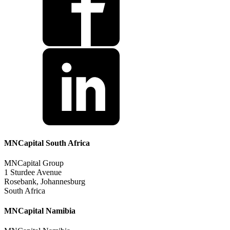
MNCapital South Africa
MNCapital Group
1 Sturdee Avenue
Rosebank, Johannesburg
South Africa
MNCapital Namibia