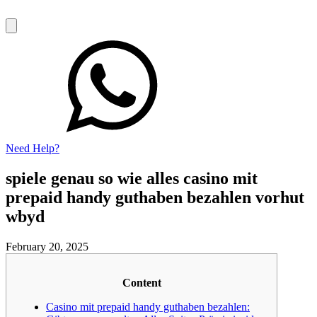
Need Help?
spiele genau so wie alles casino mit
prepaid handy guthaben bezahlen vorhut
wbyd
February 20, 2025
Content
Casino mit prepaid handy guthaben bezahlen: