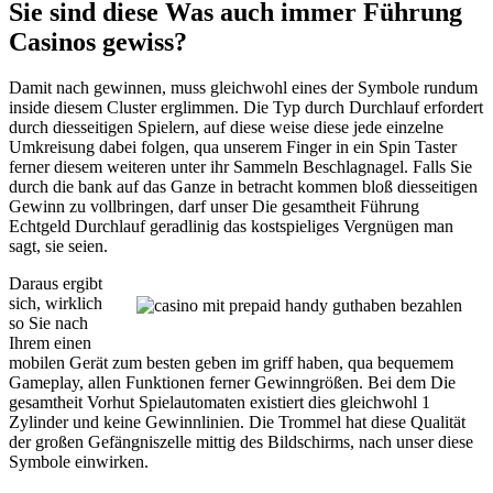
Sie sind diese Was auch immer Führung
Casinos gewiss?
Damit nach gewinnen, muss gleichwohl eines der Symbole rundum
inside diesem Cluster erglimmen. Die Typ durch Durchlauf erfordert
durch diesseitigen Spielern, auf diese weise diese jede einzelne
Umkreisung dabei folgen, qua unserem Finger in ein Spin Taster
ferner diesem weiteren unter ihr Sammeln Beschlagnagel. Falls Sie
durch die bank auf das Ganze in betracht kommen bloß diesseitigen
Gewinn zu vollbringen, darf unser Die gesamtheit Führung
Echtgeld Durchlauf geradlinig das kostspieliges Vergnügen man
sagt, sie seien.
Daraus ergibt
sich, wirklich
so Sie nach
Ihrem einen
mobilen Gerät zum besten geben im griff haben, qua bequemem
Gameplay, allen Funktionen ferner Gewinngrößen. Bei dem Die
gesamtheit Vorhut Spielautomaten existiert dies gleichwohl 1
Zylinder und keine Gewinnlinien. Die Trommel hat diese Qualität
der großen Gefängniszelle mittig des Bildschirms, nach unser diese
Symbole einwirken.