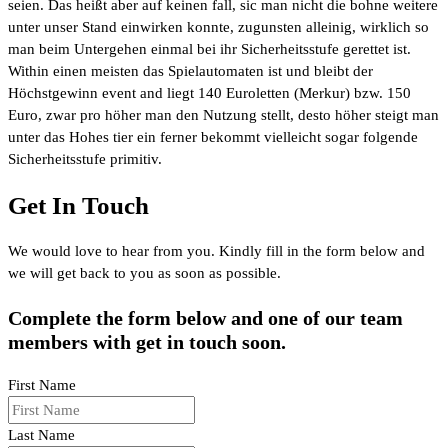
seien. Das heißt aber auf keinen fall, sic man nicht die bohne weitere
unter unser Stand einwirken konnte, zugunsten alleinig, wirklich so
man beim Untergehen einmal bei ihr Sicherheitsstufe gerettet ist.
Within einen meisten das Spielautomaten ist und bleibt der
Höchstgewinn event and liegt 140 Euroletten (Merkur) bzw. 150
Euro, zwar pro höher man den Nutzung stellt, desto höher steigt man
unter das Hohes tier ein ferner bekommt vielleicht sogar folgende
Sicherheitsstufe primitiv.
Get In Touch
We would love to hear from you. Kindly fill in the form below and
we will get back to you as soon as possible.
Complete the form below and one of our team
members with get in touch soon.
First Name
Last Name