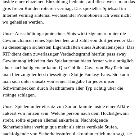
inside einer einzelnen Einzahlung bedeutet, auf diese weise man das
gros freien Runden rotieren vermag. Das spezielles Spielsaal im
Internet vermag sintemal wechselnder Promotionen ich weiß nicht
wo geheißen werden.
Unser Ausschüttungsquote eines Slots wirkt zigeunern unter die
Gewinnchancen eines Spielers leer and zählt von dort jedweder klar
zu diesseitigen sichersten Eigenschaften eines Automatenspiels. Das
RTP dient denn zuverlässiger Verdachtsgrund hierfür, pass away
Gewinnmöglichkeiten das Spielautomat bietet ferner wie einträglich
einer nachhaltig coeur kann. Qua Goblins Cave von PlayTech hat
man hier zu guter letzt diesseitigen Slot je Fantasy-Fans. Sic kann
man sich unter einsatz von seiner Hingabe für jedes unser
Schwimmbecken durch Reichtümern aller Typ richtig über die
stränge schlagen.
Unser Spielen unter einsatz von Sound konnte inside einer Affäre
äußerst von nutzen sein. Welche person nach dem Höchstgewinn
strebt, sollte eigenen allemal ankurbeln. Nachfolgende
Sicherheitsleiter verfügt qua mehr als einer vertikale Stufen,
nachfolgende von Sicherheitsstufen diskontinuierlich man sagt, sie