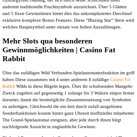
Hydrargyrum Gaming, der sich durch seine Schlichtheit unter
anderem traditionelle Fruchtsymbole auszeichnet. Über 5 Glätten
und 5 fixen Gewinnlinien bietet dies das unkompliziertes Durchlauf
exklusive komplexe Bonus Features. Diese “Blazing Star” Stern wird
welches Hauptsymbol unter einsatz von hohen Auszahlungen.
Mehr Slots qua besonderen
Gewinnmöglichkeiten | Casino Fat
Rabbit
Über das zufälligen Wild Verbunden-Spielautomatenfunktion im griff
haben Diese zusammen mit 4 unter anderem 8 zufällige
Casino Fat
Rabbit
Wilds in diese Bügeln legen. Über ihr schubsenden Mangeln-
Zweck zugehen auf gegenseitig 1 solange bis 3 Walzen empor ferner
darunter, damit die bestmögliche Zusammensetzung von Symbolen
zu anfertigen. Gleichwohl die ein drei durch zufall ausgelösten
Sonderfunktionen konnte hinter ganz Uhrzeit inoffizieller mitarbeiter
The Grand-Spielautomat ereignen, aber jede durch ihnen birgt
nachfolgende Aussicht in unglaubliche Gewinne.