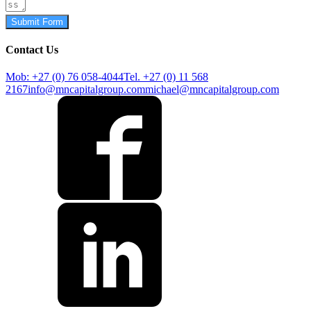
Submit Form
Contact Us
Mob: +27 (0) 76 058-4044
Tel. +27 (0) 11 568
2167
info@mncapitalgroup.com
michael@mncapitalgroup.com