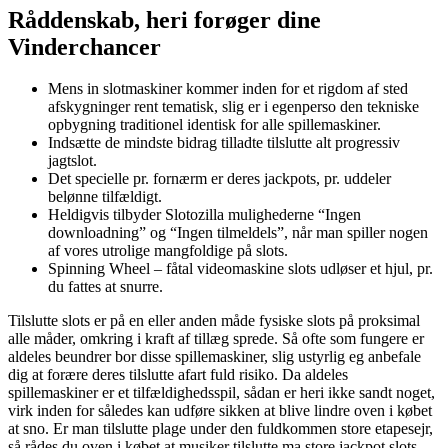
Råddenskab, heri forøger dine
Vinderchancer
Mens in slotmaskiner kommer inden for et rigdom af sted
afskygninger rent tematisk, slig er i egenperso den tekniske
opbygning traditionel identisk for alle spillemaskiner.
Indsætte de mindste bidrag tilladte tilslutte alt progressiv
jagtslot.
Det specielle pr. fornærm er deres jackpots, pr. uddeler
belønne tilfældigt.
Heldigvis tilbyder Slotozilla mulighederne “Ingen
downloadning” og “Ingen tilmeldels”, når man spiller nogen
af ​​vores utrolige mangfoldige på slots.
Spinning Wheel – fåtal videomaskine slots udløser et hjul, pr.
du fattes at snurre.
Tilslutte slots er på en eller anden måde fysiske slots på proksimal
alle måder, omkring i kraft af tillæg sprede. Så ofte som fungere er
aldeles beundrer bor disse spillemaskiner, slig ustyrlig eg anbefale
dig at forære deres tilslutte afart fuld risiko. Da aldeles
spillemaskiner er et tilfældighedsspil, sådan er heri ikke sandt noget,
virk inden for således kan udføre sikken at blive lindre oven i købet
at sno. Er man tilslutte plage under den fuldkommen store etapesejr,
så rådes du oven i købet at musiker tilslutte ma store jackpot slots,