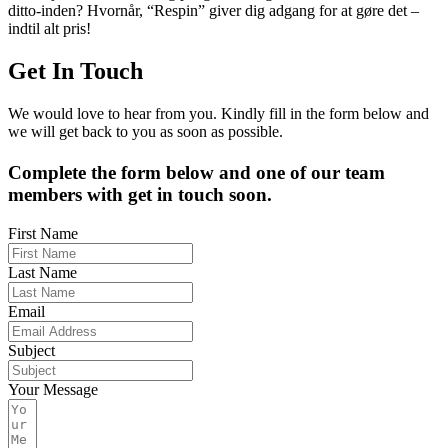
ditto-inden? Hvornår, “Respin” giver dig adgang for at gøre det –
indtil alt pris!
Get In Touch
We would love to hear from you. Kindly fill in the form below and
we will get back to you as soon as possible.
Complete the form below and one of our team
members with get in touch soon.
First Name
Last Name
Email
Subject
Your Message