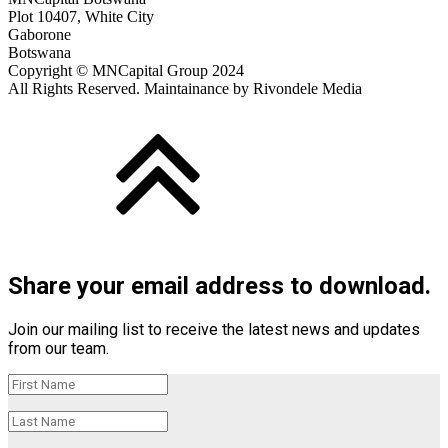
Plot 10407, White City
Gaborone
Botswana
Copyright © MNCapital Group 2024
All Rights Reserved. Maintainance by Rivondele Media
Share your email address to download.
Join our mailing list to receive the latest news and updates
from our team.