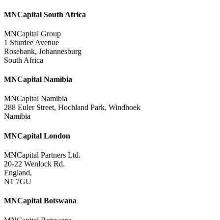
MNCapital South Africa
MNCapital Group
1 Sturdee Avenue
Rosebank, Johannesburg
South Africa
MNCapital Namibia
MNCapital Namibia
288 Euler Street, Hochland Park, Windhoek
Namibia
MNCapital London
MNCapital Partners Ltd.
20-22 Wenlock Rd.
England,
N1 7GU
MNCapital Botswana