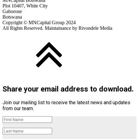
MNCapital Botswana
Plot 10407, White City
Gaborone
Botswana
Copyright © MNCapital Group 2024
All Rights Reserved. Maintainance by Rivondele Media
Share your email address to download.
Join our mailing list to receive the latest news and updates
from our team.