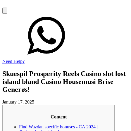
Need Help?
Skuespil Prosperity Reels Casino slot lost
island bland Casino Housemusi Brise
Generøs!
January 17, 2025
Content
Find Wazdan specific bonuses - CA 2024 |