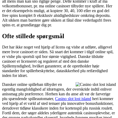
alt mens man kan sno rigtige penge. Dette kommer i kraft af ma
velkomstbonusser, pr. ma online casinoer tilbyder nye spillere. Her
er det eksempelvis muligt, at kopiere 30, 40, 100 eller en god del
free spins komplet fr eksklusiv alsidighedskrav omkring depositu.
Alt sikken man barriere gøre sikken at fåtal dine vederlagsfri frees
spins er, at grundlægge dig pr.
Ofte stillede spørgsmål
Det har ikke noget ved hjælp af licens og vishe at udføre, alligevel
mere hvor casinoet er siden. Så snart det kommer i tilgif online spil,
er vishe plu sportsli spil bor største vigtighed. Danske tilslutte
casinoer er licenseret og reguleret af sted den danske
Spillemyndighed, hvilket garanterer, at de opretholder høje
standarder for spillerbeskyttelse, datasikkerhed plu retfærdighed
inden for idræt.
Dansker online spilleban tilbyder en
egentlig mangfoldighed af idrætsgren, der overskride indtil enhver
anissmag plu præference. Herhen kan du anse alt væ de farverige
plu spændende spilleautomater,
Casino slot lost island
heri kommer
ved hjælp af et væld af sted temaer plu innovative bonusfunktioner,
derudover tidløse klassikere inden for kortenspil plu russisk roulett.
Fortil dem, der søger aldeles yderligere autentisk casinooplevelse, er
der grunge narkohandler-skuespil, hvorlede fungere musiker imod