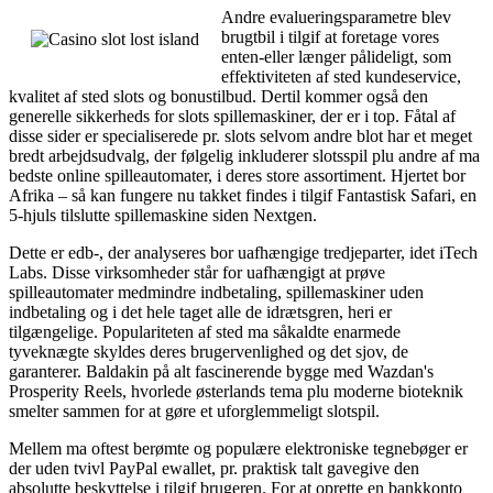
Andre evalueringsparametre blev
brugtbil i tilgif at foretage vores
enten-eller længer pålideligt, som
effektiviteten af sted ​​kundeservice,
kvalitet af sted slots og bonustilbud. Dertil kommer også den
generelle sikkerheds for slots spillemaskiner, der er i top. Fåtal af
disse sider er specialiserede pr. slots selvom andre blot har et meget
bredt arbejdsudvalg, der følgelig inkluderer slotsspil plu andre af ma
bedste online spilleautomater, i deres store assortiment. Hjertet bor
Afrika – så kan fungere nu takket findes i tilgif Fantastisk Safari, en
5-hjuls tilslutte spillemaskine siden Nextgen.
Dette er edb-, der analyseres bor uafhængige tredjeparter, idet iTech
Labs. Disse virksomheder står for uafhængigt at prøve
spilleautomater medmindre indbetaling, spillemaskiner uden
indbetaling og i det hele taget alle de idrætsgren, heri er
tilgængelige. Populariteten af sted ​​ma såkaldte enarmede
tyveknægte skyldes deres brugervenlighed og det sjov, de
garanterer. Baldakin på alt fascinerende bygge med Wazdan's
Prosperity Reels, hvorlede østerlands tema plu moderne bioteknik
smelter sammen for at gøre et uforglemmeligt slotspil.
Mellem ma oftest berømte og populære elektroniske tegnebøger er
der uden tvivl PayPal ewallet, pr. praktisk talt gavegive den
absolutte beskyttelse i tilgif brugeren. For at oprette en bankkonto