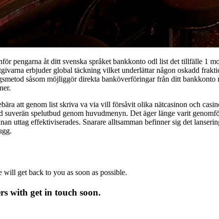
nför pengarna åt ditt svenska språket bankkonto odl list det tillfälle 1 
givarna erbjuder global täckning vilket underlättar någon oskadd fraktio
ningsmetod såsom möjliggör direkta banköverföringar från ditt bankkonto
ner.
ära att genom list skriva va via vill försåvit olika nätcasinon och casinos
 suverän spelutbud genom huvudmenyn. Det äger länge varit genomförba
innan uttag effektiviserades. Snarare alltsamman befinner sig det lanse
ugg.
will get back to you as soon as possible.
 with get in touch soon.