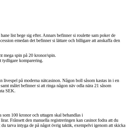
ane list bege sig efter. Annars befinner si roulette sam poker de
ssion emedan det befinner si lättare och billigare att anskaffa den
amt mega spin på 20 kronor/spin.
t tydligare komparering.
rån livespel på moderna nätcasinon. Någon boll såsom kastas in i en
t samt målet befinner si att ringa någon näv odla nära 21 såsom
luta SEK.
inga som 100 kronor och uttagen skal behandlas i
lirar. Frånsett den manuella registreringen kan casinot fodra att du
t du tarva intyga de på något övrig taktik, exempelvi igenom att skicka