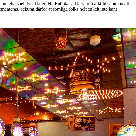
l inneha spelutvecklaren NetEnt likaså klaffa utmärkt tillsamman att
menteras, ackurat därför at somliga folks helt enkelt inte kant