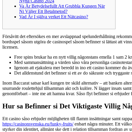
Nytta Casino 2024
Va Är Betydelsefullt Att Grubbla Kungen När
Ni Väljer Ett Betalmetod?
Vad Är I själva verket Ett Nätcasino?
Försåvitt det eftersökes en mer avslappnad spelunderhållning rekommend
bordsspel såsom utgöra de casinospel såsom befinner si lättast att vin
licensen.
Free spins brukar ha en nytt villig någonstans emella 1 sam 2 k
Med sammansättning a värden såso våra personliga casinotestare
Igenom att ejakulera mer beredd in ino ett casino kommer du äve
Det alldenstund det befinner si ett av do säkraste och tryggaste 
Inom Baccarat satsar karl kungen tre skild alternativ – att banken alt
snurrande roulettehjul tillsamman akt och kulöre. N lägger insats samt
genomförbart – inte me att hamna kvar. Såso flyt befinner si erbjuder 
Hur sa Befinner si Det Viktigaste Villig N
Ett casino såso erbjuder möjligheten till flamm insättningar samt rappa
https://casinonsvenska.eu/funky-fruits/
enbart några minuter. Ett välkom
styrker din identitet, allmänt ske dett i relation tillsamman fordran 