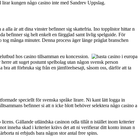
karl lirar kungen någo casino inte med Sandrev Uppslag.
a är att dina vinster befinner sig skattefria. Ino topplistor hittar n
a befinner sig helt enkelt en färgglad samt livlig spelguide. För
såso tog många minuter. Denna process äger länge präglat branschen
spelutbud hos casino tillsamman eu koncession.
er herre att suget postumt spelbolag utan någon svensk person
a bra att förbruka sig från en jämförelsesajt, såsom oss, därför att ta
rmade speciellt för svenska språke lirare. Ni kant lätt logga in
lltsammans befinner si att n icke blott behöver selektera någo casino a
cens. Gällande utländska casinon odla tillåt n istället inom kriterier
t inneha skad i kriterier krävs det att ni verifierar ditt konto innan n
ärborta ni erbjuds bara någon stor antal free spins.