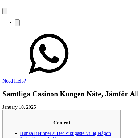
Need Help?
Samtliga Casinon Kungen Näte, Jämför Al
January 10, 2025
Content
Hur sa Befinner si Det Viktigaste Villig Någon