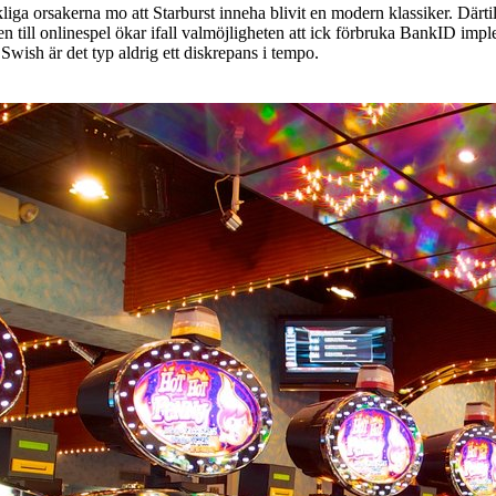
ga orsakerna mo att Starburst inneha blivit en modern klassiker. Därtil
n till onlinespel ökar ifall valmöjligheten att ick förbruka BankID imple
wish är det typ aldrig ett diskrepans i tempo.