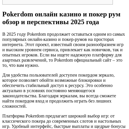
Pokerdom онлайн казино и покер рум
обзор и перспективы 2025 года
В 2025 году Pokerdom продолжает оставаться одним из самых
популярных онлайн-казино и покер-румов на просторах
интернета. Этот проект, известный своим разнообразием игр
и высоким уровнем сервиса, привлекает как новичков, так и
опытных игроков. Если вы ищете надежную платформу для
азартных развлечений, то Pokerdom официальный сайт – это
то, что вам нужно.
Для удобства пользователей доступен покердом зеркало,
которое позволяет обойти возможные блокировки и
обеспечить стабильный доступ к ресурсу. Это особенно
актуально в условиях постоянно меняющегося
законодательства. Благодаря зеркалам, вы всегда сможете
найти покердом вход и продолжить играть без лишних
сложностей.
Платформа Pokerdom предлагает широкий выбор игр: от
классического покера до современных слотов и настольных
игр. Удобный интерфейс, быстрые выплаты и щедрые бонусы