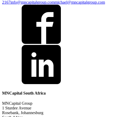
2167
info@mncapitalgroup.com
michael@mncapitalgroup.com
MNCapital South Africa
MNCapital Group
1 Sturdee Avenue
Rosebank, Johannesburg