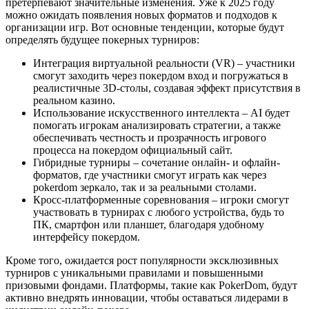
претерпевают значительные изменения. Уже к 2025 году
можно ожидать появления новых форматов и подходов к
организации игр. Вот основные тенденции, которые будут
определять будущее покерных турниров:
Интеграция виртуальной реальности (VR) – участники
смогут заходить через покердом вход и погружаться в
реалистичные 3D-столы, создавая эффект присутствия в
реальном казино.
Использование искусственного интеллекта – AI будет
помогать игрокам анализировать стратегии, а также
обеспечивать честность и прозрачность игрового
процесса на покердом официальный сайт.
Гибридные турниры – сочетание онлайн- и офлайн-
форматов, где участники смогут играть как через
pokerdom зеркало, так и за реальными столами.
Кросс-платформенные соревнования – игроки смогут
участвовать в турнирах с любого устройства, будь то
ПК, смартфон или планшет, благодаря удобному
интерфейсу покердом.
Кроме того, ожидается рост популярности эксклюзивных
турниров с уникальными правилами и повышенными
призовыми фондами. Платформы, такие как PokerDom, будут
активно внедрять инновации, чтобы оставаться лидерами в