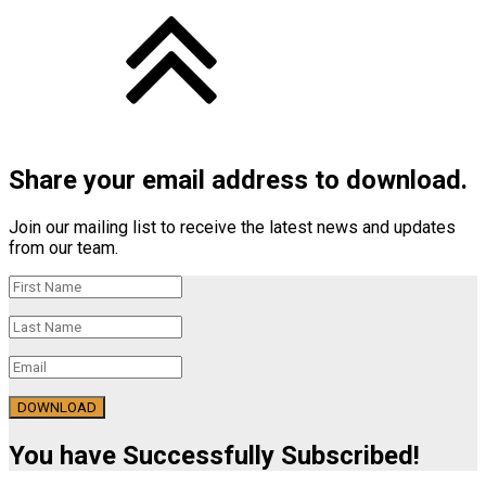
Share your email address to download.
Join our mailing list to receive the latest news and updates
from our team.
DOWNLOAD
You have Successfully Subscribed!