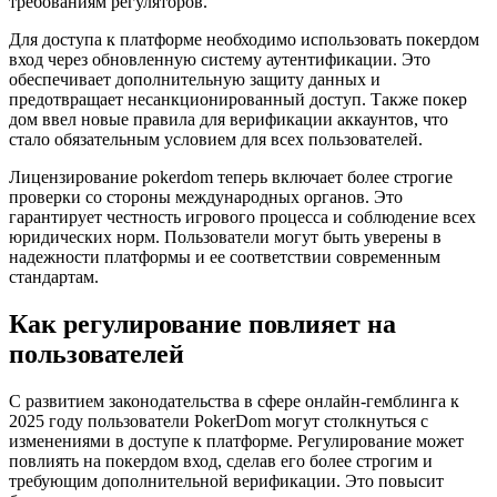
требованиям регуляторов.
Для доступа к платформе необходимо использовать покердом
вход через обновленную систему аутентификации. Это
обеспечивает дополнительную защиту данных и
предотвращает несанкционированный доступ. Также покер
дом ввел новые правила для верификации аккаунтов, что
стало обязательным условием для всех пользователей.
Лицензирование pokerdom теперь включает более строгие
проверки со стороны международных органов. Это
гарантирует честность игрового процесса и соблюдение всех
юридических норм. Пользователи могут быть уверены в
надежности платформы и ее соответствии современным
стандартам.
Как регулирование повлияет на
пользователей
С развитием законодательства в сфере онлайн-гемблинга к
2025 году пользователи PokerDom могут столкнуться с
изменениями в доступе к платформе. Регулирование может
повлиять на покердом вход, сделав его более строгим и
требующим дополнительной верификации. Это повысит