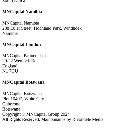
South Africa
MNCapital Namibia
MNCapital Namibia
288 Euler Street, Hochland Park, Windhoek
Namibia
MNCapital London
MNCapital Partners Ltd.
20-22 Wenlock Rd.
England,
N1 7GU
MNCapital Botswana
MNCapital Botswana
Plot 10407, White City
Gaborone
Botswana
Copyright © MNCapital Group 2024
All Rights Reserved. Maintainance by Rivondele Media