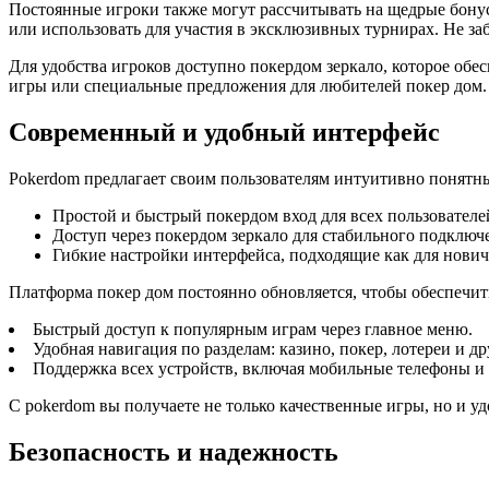
Постоянные игроки также могут рассчитывать на щедрые бону
или использовать для участия в эксклюзивных турнирах. Не за
Для удобства игроков доступно покердом зеркало, которое обес
игры или специальные предложения для любителей покер дом.
Современный и удобный интерфейс
Pokerdom предлагает своим пользователям интуитивно понятн
Простой и быстрый покердом вход для всех пользователе
Доступ через покердом зеркало для стабильного подключ
Гибкие настройки интерфейса, подходящие как для нович
Платформа покер дом постоянно обновляется, чтобы обеспечит
Быстрый доступ к популярным играм через главное меню.
Удобная навигация по разделам: казино, покер, лотереи и др
Поддержка всех устройств, включая мобильные телефоны и
С pokerdom вы получаете не только качественные игры, но и у
Безопасность и надежность