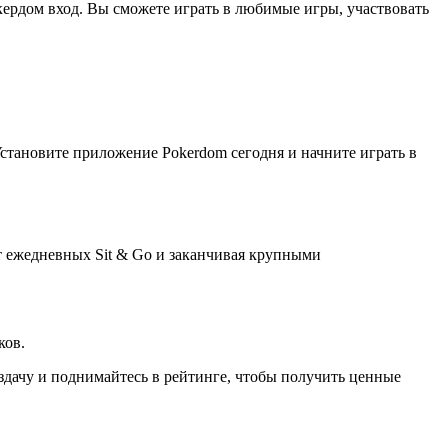
ердом вход. Вы сможете играть в любимые игры, участвовать
становите приложение Pokerdom сегодня и начните играть в
т ежедневных Sit & Go и заканчивая крупными
ков.
аздачу и поднимайтесь в рейтинге, чтобы получить ценные