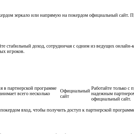
окердом зеркало или напрямую на покердом официальный сайт. П
те стабильный доход, сотрудничая с одним из ведущих онлайн-к
вых игроков.
я в партнерской программе
Работайте только с 
Официальный
анимает всего несколько
надежным партнером
сайт
официальный сайт.
 покердом вход, чтобы получить доступ к партнерской программе