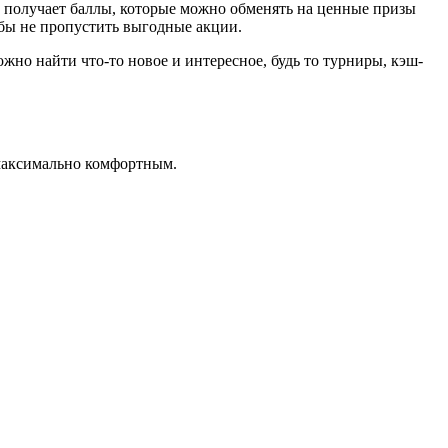
 получает баллы, которые можно обменять на ценные призы
обы не пропустить выгодные акции.
жно найти что-то новое и интересное, будь то турниры, кэш-
 максимально комфортным.