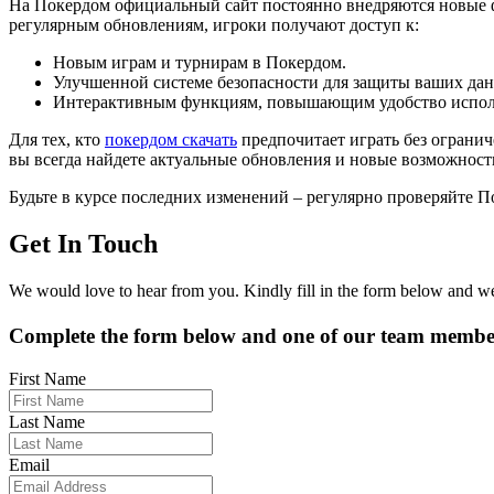
На Покердом официальный сайт постоянно внедряются новые ф
регулярным обновлениям, игроки получают доступ к:
Новым играм и турнирам в Покердом.
Улучшенной системе безопасности для защиты ваших да
Интерактивным функциям, повышающим удобство испол
Для тех, кто
покердом скачать
предпочитает играть без ограни
вы всегда найдете актуальные обновления и новые возможност
Будьте в курсе последних изменений – регулярно проверяйте 
Get In Touch
We would love to hear from you. Kindly fill in the form below and we 
Complete the form below and one of our team members
First Name
Last Name
Email