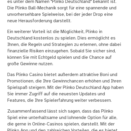
es unter dem Namen "Plinko Deutschland" bekannt ist.
Die Plinko Ball-Mechanik sorgt für eine spannende und
unvorhersehbare Spielweise, bei der jeder Drop eine
neue Herausforderung darstellt.
Ein weiterer Vorteil ist die Möglichkeit, Plinko in
Deutschland kostenlos zu spielen. Dies ermöglicht es
Ihnen, die Regeln und Strategien zu erlernen, ohne dabei
finanzielle Risiken einzugehen. Sobald Sie sicher sind,
können Sie mit Echtgeld spielen und die Chance auf
große Gewinne nutzen.
Das Plinko Casino bietet außerdem attraktive Boni und
Promotionen, die Ihre Gewinnchancen erhöhen und Ihren
Spielspaß steigern. Mit der Plinko Deutschland App haben
Sie immer Zugriff auf die neuesten Updates und
Features, die Ihre Spielerfahrung weiter verbessern.
Zusammenfassend lässt sich sagen, dass das Plinko
Spiel eine unterhaltsame und lohnende Option für alle,
die gerne in Online-Casinos spielen, darstellt. Mit der
Plinko App und den zahlreichen Vorteilen, die es bietet,