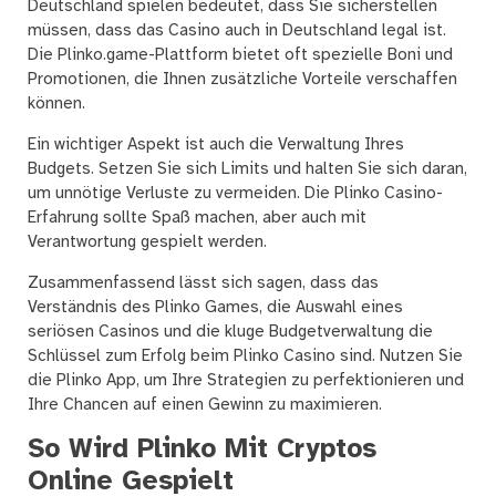
Deutschland spielen bedeutet, dass Sie sicherstellen
müssen, dass das Casino auch in Deutschland legal ist.
Die Plinko.game-Plattform bietet oft spezielle Boni und
Promotionen, die Ihnen zusätzliche Vorteile verschaffen
können.
Ein wichtiger Aspekt ist auch die Verwaltung Ihres
Budgets. Setzen Sie sich Limits und halten Sie sich daran,
um unnötige Verluste zu vermeiden. Die Plinko Casino-
Erfahrung sollte Spaß machen, aber auch mit
Verantwortung gespielt werden.
Zusammenfassend lässt sich sagen, dass das
Verständnis des Plinko Games, die Auswahl eines
seriösen Casinos und die kluge Budgetverwaltung die
Schlüssel zum Erfolg beim Plinko Casino sind. Nutzen Sie
die Plinko App, um Ihre Strategien zu perfektionieren und
Ihre Chancen auf einen Gewinn zu maximieren.
So Wird Plinko Mit Cryptos
Online Gespielt