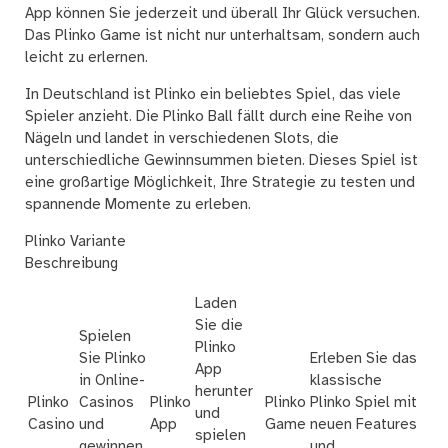
App können Sie jederzeit und überall Ihr Glück versuchen.
Das Plinko Game ist nicht nur unterhaltsam, sondern auch
leicht zu erlernen.
In Deutschland ist Plinko ein beliebtes Spiel, das viele
Spieler anzieht. Die Plinko Ball fällt durch eine Reihe von
Nägeln und landet in verschiedenen Slots, die
unterschiedliche Gewinnsummen bieten. Dieses Spiel ist
eine großartige Möglichkeit, Ihre Strategie zu testen und
spannende Momente zu erleben.
Plinko Variante
Beschreibung
Laden
Sie die
Spielen
Plinko
Sie Plinko
Erleben Sie das
App
in Online-
klassische
herunter
Plinko
Casinos
Plinko
Plinko
Plinko Spiel mit
und
Casino
und
App
Game
neuen Features
spielen
gewinnen
und