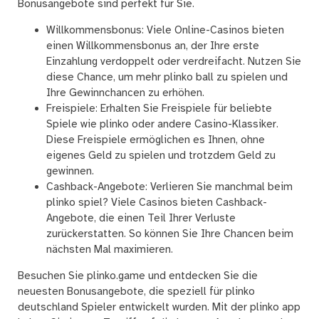
Bonusangebote sind perfekt für Sie.
Willkommensbonus: Viele Online-Casinos bieten
einen Willkommensbonus an, der Ihre erste
Einzahlung verdoppelt oder verdreifacht. Nutzen Sie
diese Chance, um mehr plinko ball zu spielen und
Ihre Gewinnchancen zu erhöhen.
Freispiele: Erhalten Sie Freispiele für beliebte
Spiele wie plinko oder andere Casino-Klassiker.
Diese Freispiele ermöglichen es Ihnen, ohne
eigenes Geld zu spielen und trotzdem Geld zu
gewinnen.
Cashback-Angebote: Verlieren Sie manchmal beim
plinko spiel? Viele Casinos bieten Cashback-
Angebote, die einen Teil Ihrer Verluste
zurückerstatten. So können Sie Ihre Chancen beim
nächsten Mal maximieren.
Besuchen Sie plinko.game und entdecken Sie die
neuesten Bonusangebote, die speziell für plinko
deutschland Spieler entwickelt wurden. Mit der plinko app