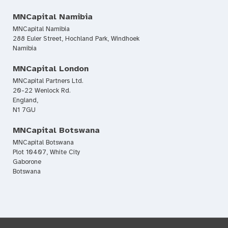
MNCapital Namibia
MNCapital Namibia
288 Euler Street, Hochland Park, Windhoek
Namibia
MNCapital London
MNCapital Partners Ltd.
20-22 Wenlock Rd.
England,
N1 7GU
MNCapital Botswana
MNCapital Botswana
Plot 10407, White City
Gaborone
Botswana