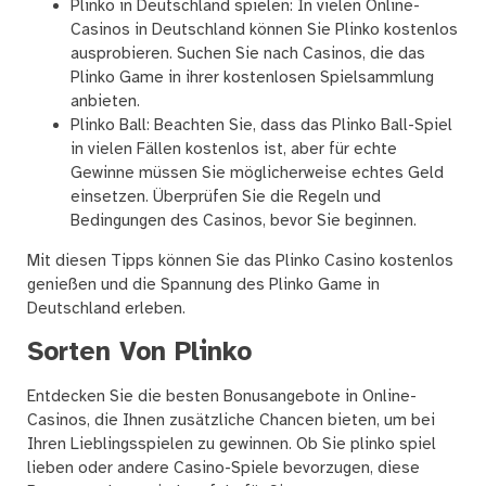
Plinko in Deutschland spielen: In vielen Online-
Casinos in Deutschland können Sie Plinko kostenlos
ausprobieren. Suchen Sie nach Casinos, die das
Plinko Game in ihrer kostenlosen Spielsammlung
anbieten.
Plinko Ball: Beachten Sie, dass das Plinko Ball-Spiel
in vielen Fällen kostenlos ist, aber für echte
Gewinne müssen Sie möglicherweise echtes Geld
einsetzen. Überprüfen Sie die Regeln und
Bedingungen des Casinos, bevor Sie beginnen.
Mit diesen Tipps können Sie das Plinko Casino kostenlos
genießen und die Spannung des Plinko Game in
Deutschland erleben.
Sorten Von Plinko
Entdecken Sie die besten Bonusangebote in Online-
Casinos, die Ihnen zusätzliche Chancen bieten, um bei
Ihren Lieblingsspielen zu gewinnen. Ob Sie plinko spiel
lieben oder andere Casino-Spiele bevorzugen, diese