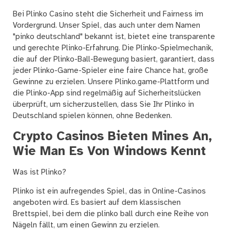
Bei Plinko Casino steht die Sicherheit und Fairness im
Vordergrund. Unser Spiel, das auch unter dem Namen
"pinko deutschland" bekannt ist, bietet eine transparente
und gerechte Plinko-Erfahrung. Die Plinko-Spielmechanik,
die auf der Plinko-Ball-Bewegung basiert, garantiert, dass
jeder Plinko-Game-Spieler eine faire Chance hat, große
Gewinne zu erzielen. Unsere Plinko.game-Plattform und
die Plinko-App sind regelmäßig auf Sicherheitslücken
überprüft, um sicherzustellen, dass Sie Ihr Plinko in
Deutschland spielen können, ohne Bedenken.
Crypto Casinos Bieten Mines An,
Wie Man Es Von Windows Kennt
Was ist Plinko?
Plinko ist ein aufregendes Spiel, das in Online-Casinos
angeboten wird. Es basiert auf dem klassischen
Brettspiel, bei dem die plinko ball durch eine Reihe von
Nägeln fällt, um einen Gewinn zu erzielen.