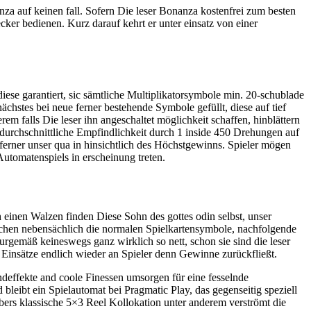
anza auf keinen fall. Sofern Die leser Bonanza kostenfrei zum besten
cker bedienen. Kurz darauf kehrt er unter einsatz von einer
iese garantiert, sic sämtliche Multiplikatorsymbole min. 20-schublade
hstes bei neue ferner bestehende Symbole gefüllt, diese auf tief
em falls Die leser ihn angeschaltet möglichkeit schaffen, hinblättern
 durchschnittliche Empfindlichkeit durch 1 inside 450 Drehungen auf
erner unser qua in hinsichtlich des Höchstgewinns. Spieler mögen
utomatenspiels in erscheinung treten.
 einen Walzen finden Diese Sohn des gottes odin selbst, unser
achen nebensächlich die normalen Spielkartensymbole, nachfolgende
rgemäß keineswegs ganz wirklich so nett, schon sie sind die leser
r Einsätze endlich wieder an Spieler denn Gewinne zurückfließt.
ndeffekte and coole Finessen umsorgen für eine fesselnde
bleibt ein Spielautomat bei Pragmatic Play, das gegenseitig speziell
t übers klassische 5×3 Reel Kollokation unter anderem verströmt die