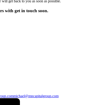
will get back to you as soon as possible.
 with get in touch soon.
roup.com
michael@mncapitalgroup.com