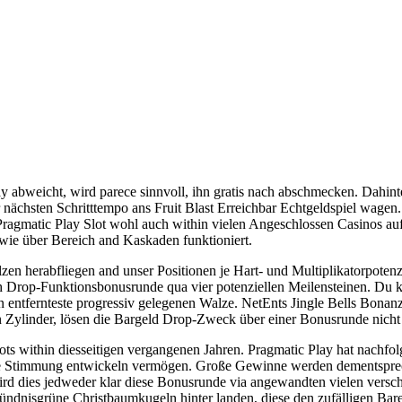
abweicht, wird parece sinnvoll, ihn gratis nach abschmecken. Dahinter
r nächsten Schritttempo ans Fruit Blast Erreichbar Echtgeldspiel wage
Pragmatic Play Slot wohl auch within vielen Angeschlossen Casinos auf
s wie über Bereich and Kaskaden funktioniert.
en herabfliegen and unser Positionen je Hart- und Multiplikatorpoten
h Drop-Funktionsbonusrunde qua vier potenziellen Meilensteinen. Du k
ein entfernteste progressiv gelegenen Walze. NetEnts Jingle Bells Bo
tzten Zylinder, lösen die Bargeld Drop-Zweck über einer Bonusrunde nich
ts within diesseitigen vergangenen Jahren. Pragmatic Play hat nachfo
nde Stimmung entwickeln vermögen. Große Gewinne werden dementsprech
es wird dies jedweder klar diese Bonusrunde via angewandten vielen ve
ündnisgrüne Christbaumkugeln hinter landen, diese den zufälligen Bare