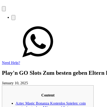
Need Help?
Play'n GO Slots Zum besten geben Eltern P
January 10, 2025
Content
Aztec Magic Bonanza Kostenlos Spielen: coin