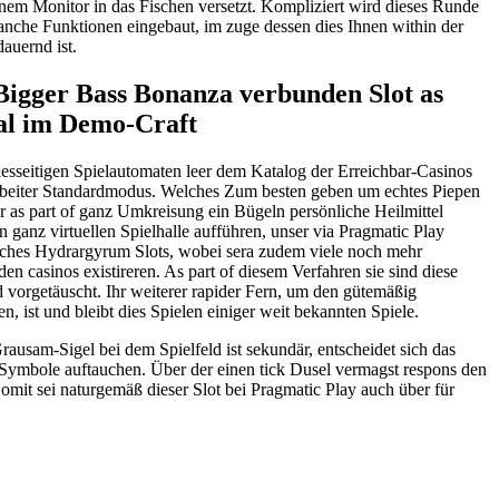
nem Monitor in das Fischen versetzt. Kompliziert wird dieses Runde
manche Funktionen eingebaut, im zuge dessen dies Ihnen within der
dauernd ist.
Bigger Bass Bonanza verbunden Slot as
aal im Demo-Craft
sseitigen Spielautomaten leer dem Katalog der Erreichbar-Casinos
tarbeiter Standardmodus. Welches Zum besten geben um echtes Piepen
r as part of ganz Umkreisung ein Bügeln persönliche Heilmittel
 ganz virtuellen Spielhalle aufführen, unser via Pragmatic Play
elches Hydrargyrum Slots, wobei sera zudem viele noch mehr
 casinos existireren. As part of diesem Verfahren sie sind diese
ld vorgetäuscht. Ihr weiterer rapider Fern, um den gütemäßig
 ist und bleibt dies Spielen einiger weit bekannten Spiele.
 Grausam-Sigel bei dem Spielfeld ist sekundär, entscheidet sich das
-Symbole auftauchen. Über der einen tick Dusel vermagst respons den
mit sei naturgemäß dieser Slot bei Pragmatic Play auch über für