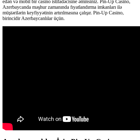
edən və mobil bir casino istifadəcisine əminsiniz. Pin-Up Casino,
Azerbaycanda məşhur zamanında fıyatlandırma imkanları ilə
müştərilərin keyfiyyətinin artırılmasına çalışır. Pin-Up Casino,
birincidir Azerbaycanlılar üçün.