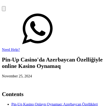
Need Help?
Pin-Up Casino'da Azerbaycan Özelliğiyle
online Kasino Oynamaq
November 25, 2024
Contents
Pin-Up Kasino Onlayn Oynamaq: Azerbaycan Özellikleri