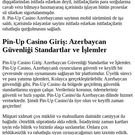
diqqətlərindən istifadə edərkən deyil, istifadəçilərin para sorğularına
cavab verə bilməyə baxmayaraq içərisində işləyən bütün proseslər
sil silərkən sigortalanmışdır.
8. Pin-Up Casino Azerbaycanın saytının mobil sürümünü de işə
salıb, içərisində isləyənlər saytını istifadə edərkən istifadəçilərin
rahatlıqla qurğulmasını sağladı.
Pin-Up Casino Giriş: Azerbaycan
Güvenliği Standartlar ve İşlemler
Pin-Up Casino Giriş: Azerbaycan Güvenliği Standartlar ve İşlemler.
Pin-Up Casino, Azerbaycanlı oyuncuların güvenli ve keyifli bir
çevresinde oyun oynamasını sağlayan bir platformdur. Üyelik süreci
ve para yatırma işlemleri, Kolayca gerçekleştirilebilir. Azerbaycan
güvendiği gibi, Pin-Up Casino da bölgede geçirilmiş güvenlik
standartlarına uygun çalışır. Verileriniz korunur, ödemeleriniz
güvenli ve hızlı yapılır. Pin-Up Casino'da Azerbaycan dilinde hizmet
vermektedir. Şimdi Pin-Up Casino'da üye olun ve keyifli zaman
geçirelim!
Müştəri xidməti çox mükbir və məhsulların daimidir cəmiyyət ilə
bağlıdir. Əmrlilik süрrətində əldə edirik. İstədiyimiz zaman kartları
təyin edə bilirik və bizimlə əlaqə saxlanırlar. Onlara çox
tehlükəsizlik və rahatlıqla oyun oynayacağımızı tam təxmin edirik.