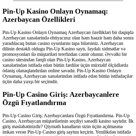
Pin-Up Kasino Onlayn Oynamaq:
Azerbaycan Özellikleri
Pin-Up Kasino Onlayn Oynamaq Azerbaycan özellikləri bir dəqiqdə
Azerbaycan xanələrində ehtiyacınız olan həm həazir həm daha sonra
yaradılacaq butun casino oyunlarını tapa bilərsiniz. Azerbaycan
dilinin destəkli oldugu Pin-Up Kasino saytı, faydalı xidmətlər və
promosyonları ilə müştəriləri terefindan cəmir olunur. Əvvəlki bir
casino sitesindən fərqli olan Pin-Up Kasino, Azerbaycan
xanələrindən istifadə edən bütün fərdilər üçün müxtəlif ölçüdlərdə
ödəniş olanaqlandırılan online savadır. Pin-Up Kasino Onlayn
Oynamaq, Azerbaycan xanələrindən istifadə edən bütün istifadəçilər
üçün daha yaxşı bir seçimdir.
Pin-Up Casino Giriş: Azerbaycanlere
Özgü Fıyatlandırma
Pin-Up Casino Giriş: Azerbaycanlara Özgü Fıyatlandırma. Pin-Up
Casino, Azerbaycan müştərilərinin seçdiyi sənədli kasino saytıdır. İlk
giriş məsləhətinizdir? Qiymətlı kanalların sizin üçün açılmasına
imkan verən Pin-Up Casino giriş saytını keçirin. Yenilikdən istifadə