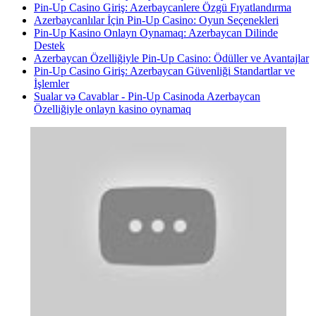
Pin-Up Casino Giriş: Azerbaycanlere Özgü Fıyatlandırma
Azerbaycanlılar İçin Pin-Up Casino: Oyun Seçenekleri
Pin-Up Kasino Onlayn Oynamaq: Azerbaycan Dilinde
Destek
Azerbaycan Özelliğiyle Pin-Up Casino: Ödüller ve Avantajlar
Pin-Up Casino Giriş: Azerbaycan Güvenliği Standartlar ve
İşlemler
Sualar və Cavablar - Pin-Up Casinoda Azerbaycan
Özelliğiyle onlayn kasino oynamaq