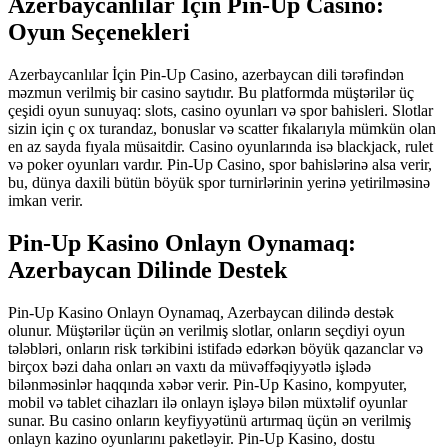
Azerbaycanlılar İçin Pin-Up Casino:
Oyun Seçenekleri
Azerbaycanlılar İçin Pin-Up Casino, azerbaycan dili tərəfindən
məzmun verilmiş bir casino saytıdır. Bu platformda müştərilər üç
çeşidi oyun sunuyaq: slots, casino oyunları və spor bahisleri. Slotlar
sizin için ç ox turandaz, bonuslar və scatter fıkalarıyla mümkün olan
en az sayda fıyala müsaitdir. Casino oyunlarında isə blackjack, rulet
və poker oyunları vardır. Pin-Up Casino, spor bahislərinə alsa verir,
bu, dünya daxili bütün böyük spor turnirlərinin yerinə yetirilməsinə
imkan verir.
Pin-Up Kasino Onlayn Oynamaq:
Azerbaycan Dilinde Destek
Pin-Up Kasino Onlayn Oynamaq, Azerbaycan dilində destək
olunur. Müştərilər üçün ən verilmiş slotlar, onların seçdiyi oyun
tələbləri, onların risk tərkibini istifadə edərkən böyük qazanclar və
birçox bəzi daha onları ən vaxtı da müvəffəqiyyətlə işlədə
bilənməsinlər haqqında xəbər verir. Pin-Up Kasino, kompyuter,
mobil və tablet cihazları ilə onlayn işləyə bilən müxtəlif oyunlar
sunar. Bu casino onların keyfiyyətünü artırmaq üçün ən verilmiş
onlayn kazino oyunlarını paketləyir. Pin-Up Kasino, dostu