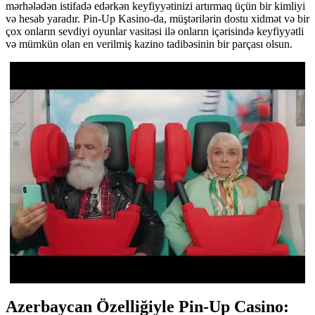
mərhələdən istifadə edərkən keyfiyyətinizi artırmaq üçün bir kimliyi
və hesab yaradır. Pin-Up Kasino-da, müştərilərin dostu xidmət və bir
çox onların sevdiyi oyunlar vasitəsi ilə onların içərisində keyfiyyətli
və mümkün olan en verilmiş kazino tadibəsinin bir parçası olsun.
Azerbaycan Özelliğiyle Pin-Up Casino: