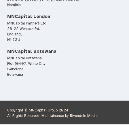
Namibia
MNCapital London
MNCapital Partners Ltd.
20-22 Wenlock Rd.
England,
N1 7GU
MNCapital Botswana
MNCapital Botswana
Plot 10407, White City
Gaborone
Botswana
Copyright © MNCapital Group 2024
All Rights Reserved. Maintainance by Rivondele Media