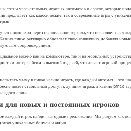
ены сотни увлекательных игровых автоматов и слотов, которые под
айн предлагает как классические, так и современные игры с уникал
игрыш.
тупен пинко вход через официальное зеркало, что позволяет насла
 Казино пинко регулярно обновляет свою коллекцию, добавляя новые
звуковым сопровождением.
ициальное можно как на компьютере, так и на мобильных устройств
простым интерфейсом и высокой отдачей, что делает игровой проце
испытать удачу в пинко казино играть, где каждый автомат – это ш
беспечивает стабильный доступ к лучшим играм, а казино pinco га
каждого спина.
и для новых и постоянных игроков
ое каждый игрок найдет выгодные предложения. Мы радуем как нов
длагая уникальные бонусы и акции.