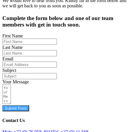
We would love to hear from you. Kindly fill in the form below and
we will get back to you as soon as possible.
Complete the form below and one of our team
members with get in touch soon.
First Name
Last Name
Email
Subject
Your Message
Submit Form
Contact Us
Mob: +27 (0) 76 058-4044
Tel. +27 (0) 11 568