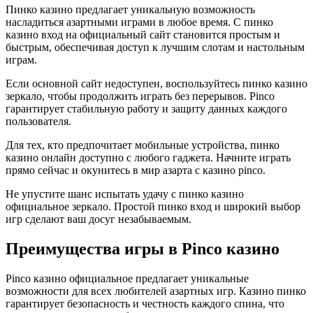
Пинко казино предлагает уникальную возможность
насладиться азартными играми в любое время. С пинко
казино вход на официальный сайт становится простым и
быстрым, обеспечивая доступ к лучшим слотам и настольным
играм.
Если основной сайт недоступен, воспользуйтесь пинко казино
зеркало, чтобы продолжить играть без перерывов. Pinco
гарантирует стабильную работу и защиту данных каждого
пользователя.
Для тех, кто предпочитает мобильные устройства, пинко
казино онлайн доступно с любого гаджета. Начните играть
прямо сейчас и окунитесь в мир азарта с казино pinco.
Не упустите шанс испытать удачу с пинко казино
официальное зеркало. Простой пинко вход и широкий выбор
игр сделают ваш досуг незабываемым.
Преимущества игры в Pinco казино
Pinco казино официальное предлагает уникальные
возможности для всех любителей азартных игр. Казино пинко
гарантирует безопасность и честность каждого спина, что