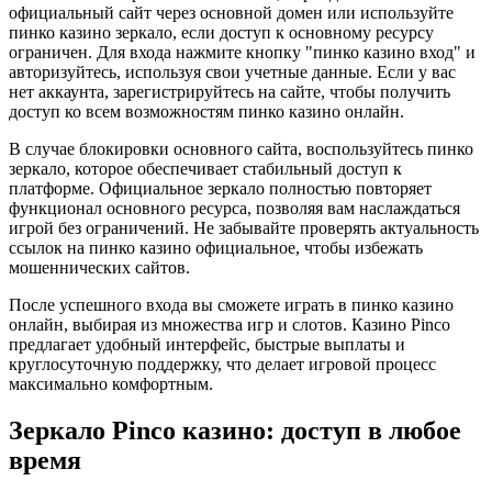
официальный сайт через основной домен или используйте
пинко казино зеркало, если доступ к основному ресурсу
ограничен. Для входа нажмите кнопку "пинко казино вход" и
авторизуйтесь, используя свои учетные данные. Если у вас
нет аккаунта, зарегистрируйтесь на сайте, чтобы получить
доступ ко всем возможностям пинко казино онлайн.
В случае блокировки основного сайта, воспользуйтесь пинко
зеркало, которое обеспечивает стабильный доступ к
платформе. Официальное зеркало полностью повторяет
функционал основного ресурса, позволяя вам наслаждаться
игрой без ограничений. Не забывайте проверять актуальность
ссылок на пинко казино официальное, чтобы избежать
мошеннических сайтов.
После успешного входа вы сможете играть в пинко казино
онлайн, выбирая из множества игр и слотов. Казино Pinco
предлагает удобный интерфейс, быстрые выплаты и
круглосуточную поддержку, что делает игровой процесс
максимально комфортным.
Зеркало Pinco казино: доступ в любое
время