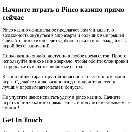
Начните играть в Pinco казино прямо
сейчас
Pinco казино официальное предлагает вам уникальную
возможность окунуться в мир азарта и больших выигрышей.
Сделайте пинко вход через удобное зеркало и наслаждайтесь
игрой без ограничений.
Пинко казино онлайн доступно в любое время суток. Просто
используйте пинко казино зеркало, чтобы обойти блокировки
и продолжить играть в любимые слоты.
Казино пинко гарантирует безопасность и честность каждой
игры. Сделайте пинко казино вход и получите доступ к
лучшим игровым автоматам и бонусам.
Не упустите шанс испытать удачу в pinco казино. Начните
играть в пинко казино прямо сейчас и получите незабываемые
эмоции!
Get In Touch