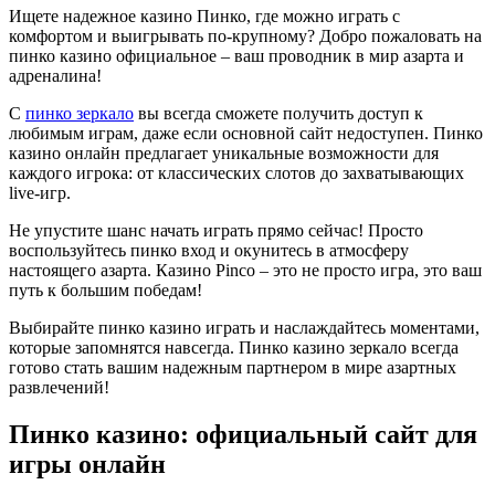
Ищете надежное казино Пинко, где можно играть с
комфортом и выигрывать по-крупному? Добро пожаловать на
пинко казино официальное – ваш проводник в мир азарта и
адреналина!
С
пинко зеркало
вы всегда сможете получить доступ к
любимым играм, даже если основной сайт недоступен. Пинко
казино онлайн предлагает уникальные возможности для
каждого игрока: от классических слотов до захватывающих
live-игр.
Не упустите шанс начать играть прямо сейчас! Просто
воспользуйтесь пинко вход и окунитесь в атмосферу
настоящего азарта. Казино Pinco – это не просто игра, это ваш
путь к большим победам!
Выбирайте пинко казино играть и наслаждайтесь моментами,
которые запомнятся навсегда. Пинко казино зеркало всегда
готово стать вашим надежным партнером в мире азартных
развлечений!
Пинко казино: официальный сайт для
игры онлайн