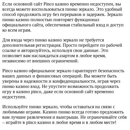
Если основной сайт Pinco казино временно недоступен, вы
всегда можете воспользоваться пинко зеркало. Это удобный
способ продолжить игру без перерывов и задержек. Зеркало
пинко казино полностью повторяет функционал
официального сайта, обеспечивая стабильный вход и доступ
ко всем играм.
Для входа через пинко казино зеркало не требуется
дополнительная регистрация. Просто перейдите по рабочей
ссылке и авторизуйтесь, используя свои данные. Это
позволяет вам наслаждаться азартом в любое время,
независимо от внешних ограничений.
Pinco казино официальное зеркало гарантирует безопасность
ваших данных и финансовых операций. Вы можете быть
уверены в надежности и конфиденциальности, играя через
пинко казино вход. Не упустите возможность продолжить
игру в казино pinco, даже если основной сайт временно
недоступен.
Используйте пинко зеркало, чтобы оставаться на связи с
любимыми играми. Казино пинко всегда готово предложить
вам лучшие развлечения и выигрыши. Не ограничивайте себя
– играйте в pinco казино в любое время и в любом месте!