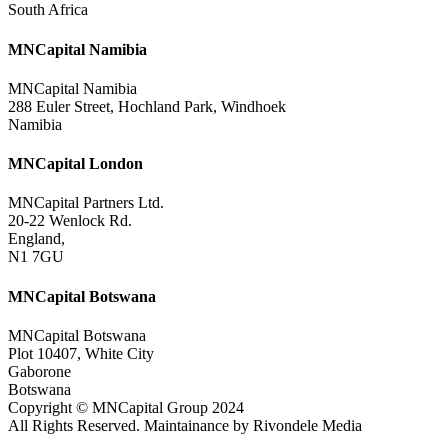
South Africa
MNCapital Namibia
MNCapital Namibia
288 Euler Street, Hochland Park, Windhoek
Namibia
MNCapital London
MNCapital Partners Ltd.
20-22 Wenlock Rd.
England,
N1 7GU
MNCapital Botswana
MNCapital Botswana
Plot 10407, White City
Gaborone
Botswana
Copyright © MNCapital Group 2024
All Rights Reserved. Maintainance by Rivondele Media