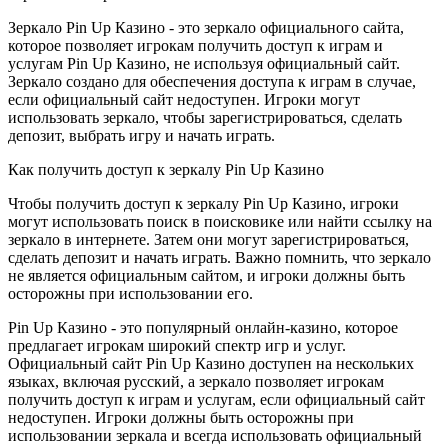
Зеркало Pin Up Казино - это зеркало официального сайта,
которое позволяет игрокам получить доступ к играм и
услугам Pin Up Казино, не используя официальный сайт.
Зеркало создано для обеспечения доступа к играм в случае,
если официальный сайт недоступен. Игроки могут
использовать зеркало, чтобы зарегистрироваться, сделать
депозит, выбрать игру и начать играть.
Как получить доступ к зеркалу Pin Up Казино
Чтобы получить доступ к зеркалу Pin Up Казино, игроки
могут использовать поиск в поисковике или найти ссылку на
зеркало в интернете. Затем они могут зарегистрироваться,
сделать депозит и начать играть. Важно помнить, что зеркало
не является официальным сайтом, и игроки должны быть
осторожны при использовании его.
Pin Up Казино - это популярный онлайн-казино, которое
предлагает игрокам широкий спектр игр и услуг.
Официальный сайт Pin Up Казино доступен на нескольких
языках, включая русский, а зеркало позволяет игрокам
получить доступ к играм и услугам, если официальный сайт
недоступен. Игроки должны быть осторожны при
использовании зеркала и всегда использовать официальный