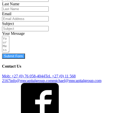
Last Name
Email
Subject
Your Message
Submit Form
Contact Us
Mob: +27 (0) 76 058-4044
Tel. +27 (0) 11 568
2167
info@mncapitalgroup.com
michael@mncapitalgroup.com