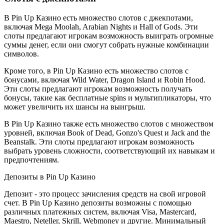
В Pin Up Казино есть множество слотов с джекпотами,
включая Mega Moolah, Arabian Nights и Hall of Gods. Эти
слоты предлагают игрокам возможность выиграть огромные
суммы денег, если они смогут собрать нужные комбинации
символов.
Кроме того, в Pin Up Казино есть множество слотов с
бонусами, включая Wild Water, Dragon Island и Robin Hood.
Эти слоты предлагают игрокам возможность получать
бонусы, такие как бесплатные spins и мультипликаторы, что
может увеличить их шансы на выигрыш.
В Pin Up Казино также есть множество слотов с множеством
уровней, включая Book of Dead, Gonzo's Quest и Jack and the
Beanstalk. Эти слоты предлагают игрокам возможность
выбрать уровень сложности, соответствующий их навыкам и
предпочтениям.
Депозиты в Pin Up Казино
Депозит - это процесс зачисления средств на свой игровой
счет. В Pin Up Казино депозиты возможны с помощью
различных платежных систем, включая Visa, Mastercard,
Maestro, Neteller, Skrill, Webmoney и другие. Минимальный