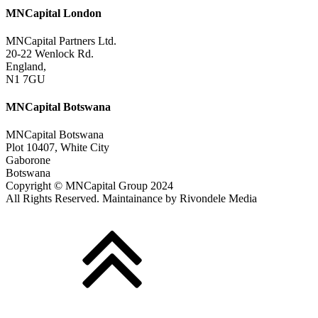
MNCapital London
MNCapital Partners Ltd.
20-22 Wenlock Rd.
England,
N1 7GU
MNCapital Botswana
MNCapital Botswana
Plot 10407, White City
Gaborone
Botswana
Copyright © MNCapital Group 2024
All Rights Reserved. Maintainance by Rivondele Media