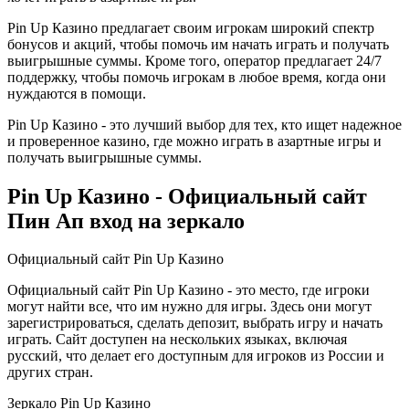
Pin Up Казино предлагает своим игрокам широкий спектр
бонусов и акций, чтобы помочь им начать играть и получать
выигрышные суммы. Кроме того, оператор предлагает 24/7
поддержку, чтобы помочь игрокам в любое время, когда они
нуждаются в помощи.
Pin Up Казино - это лучший выбор для тех, кто ищет надежное
и проверенное казино, где можно играть в азартные игры и
получать выигрышные суммы.
Pin Up Казино - Официальный сайт
Пин Ап вход на зеркало
Официальный сайт Pin Up Казино
Официальный сайт Pin Up Казино - это место, где игроки
могут найти все, что им нужно для игры. Здесь они могут
зарегистрироваться, сделать депозит, выбрать игру и начать
играть. Сайт доступен на нескольких языках, включая
русский, что делает его доступным для игроков из России и
других стран.
Зеркало Pin Up Казино