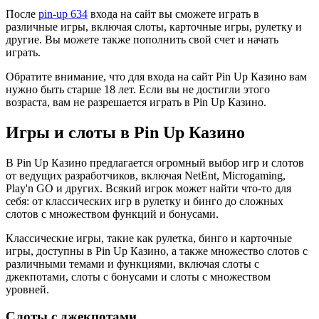
После
pin-up 634
входа на сайт вы сможете играть в
различные игры, включая слоты, карточные игры, рулетку и
другие. Вы можете также пополнить свой счет и начать
играть.
Обратите внимание, что для входа на сайт Pin Up Казино вам
нужно быть старше 18 лет. Если вы не достигли этого
возраста, вам не разрешается играть в Pin Up Казино.
Игры и слоты в Pin Up Казино
В Pin Up Казино предлагается огромный выбор игр и слотов
от ведущих разработчиков, включая NetEnt, Microgaming,
Play'n GO и других. Всякий игрок может найти что-то для
себя: от классических игр в рулетку и бинго до сложных
слотов с множеством функций и бонусами.
Классические игры, такие как рулетка, бинго и карточные
игры, доступны в Pin Up Казино, а также множество слотов с
различными темами и функциями, включая слоты с
джекпотами, слоты с бонусами и слоты с множеством
уровней.
Слоты с джекпотами