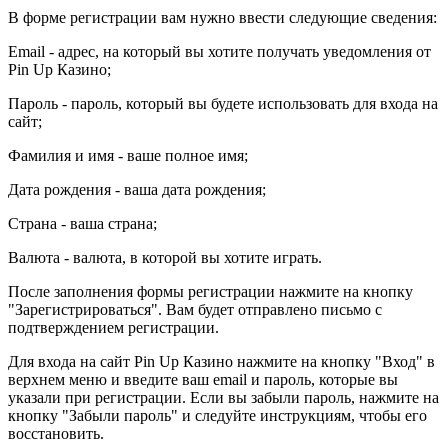
В форме регистрации вам нужно ввести следующие сведения:
Email - адрес, на который вы хотите получать уведомления от
Pin Up Казино;
Пароль - пароль, который вы будете использовать для входа на
сайт;
Фамилия и имя - ваше полное имя;
Дата рождения - ваша дата рождения;
Страна - ваша страна;
Валюта - валюта, в которой вы хотите играть.
После заполнения формы регистрации нажмите на кнопку
"Зарегистрироваться". Вам будет отправлено письмо с
подтверждением регистрации.
Для входа на сайт Pin Up Казино нажмите на кнопку "Вход" в
верхнем меню и введите ваш email и пароль, которые вы
указали при регистрации. Если вы забыли пароль, нажмите на
кнопку "Забыли пароль" и следуйте инструкциям, чтобы его
восстановить.