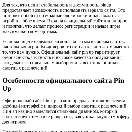
Для тех, кто ценит стабильность и доступность, pinup
предоставляет возможность использовать зеркало сайта. Это
позволяет обойти возможные блокировки и наслаждаться
игрой в любое время. Вход на официальный сайт пинап прост
и понятен, что делает процесс регистрации и начала игры
максимально комфортным.
Если вы ищете надежное казино с богатым выбором слотов,
настольных игр и live-дилеров, то пин ап казино – это именно
то, что вам нужно. Официальный сайт pin up гарантирует
безопасность, честность и высокое качество обслуживания,
что делает его идеальным выбором для всех поклонников
азартных развлечений.
Особенности официального сайта Pin
Up
Официальный сайт Pin Up казино предлагает пользователям
удобный интерфейс и широкий выбор азартных развлечений.
Пин ап казино выделяется стильным дизайном, который
соответствует тематике pinup, создавая уникальную атмосферу
для игроков.
На платформе пин ап доступны сотни игр, включая слоты,