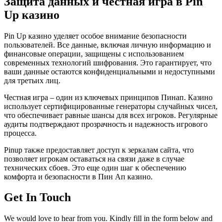
Защита данных и честная игра в Pin
Up казино
Pin Up казино уделяет особое внимание безопасности
пользователей. Все данные, включая личную информацию и
финансовые операции, защищены с использованием
современных технологий шифрования. Это гарантирует, что
ваши данные остаются конфиденциальными и недоступными
для третьих лиц.
Честная игра – один из ключевых принципов Пинап. Казино
использует сертифицированные генераторы случайных чисел,
что обеспечивает равные шансы для всех игроков. Регулярные
аудиты подтверждают прозрачность и надежность игрового
процесса.
Pinup также предоставляет доступ к зеркалам сайта, что
позволяет игрокам оставаться на связи даже в случае
технических сбоев. Это еще один шаг к обеспечению
комфорта и безопасности в Пин Ап казино.
Get In Touch
We would love to hear from you. Kindly fill in the form below and