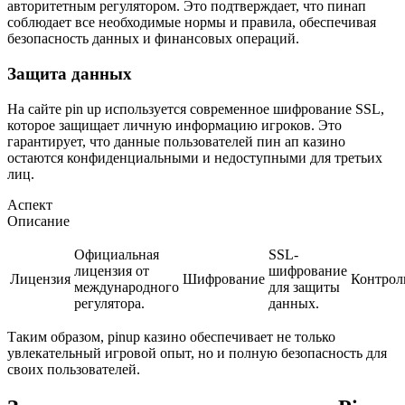
авторитетным регулятором. Это подтверждает, что пинап
соблюдает все необходимые нормы и правила, обеспечивая
безопасность данных и финансовых операций.
Защита данных
На сайте pin up используется современное шифрование SSL,
которое защищает личную информацию игроков. Это
гарантирует, что данные пользователей пин ап казино
остаются конфиденциальными и недоступными для третьих
лиц.
Аспект
Описание
Официальная
SSL-
лицензия от
шифрование
Лицензия
Шифрование
Контрол
международного
для защиты
регулятора.
данных.
Таким образом, pinup казино обеспечивает не только
увлекательный игровой опыт, но и полную безопасность для
своих пользователей.