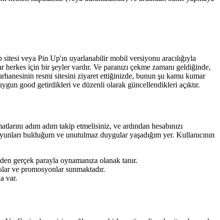
sitesi veya Pin Up'ın uyarlanabilir mobil versiyonu aracılığıyla
 herkes için bir şeyler vardır. Ve paranızı çekme zamanı geldiğinde,
arhanesinin resmi sitesini ziyaret ettiğinizde, bunun şu kamu kumar
ygun good getirdikleri ve düzenli olarak güncellendikleri açıktır.
atlarını adım adım takip etmelisiniz, ve ardından hesabınızı
 oyunları bulduğum ve unutulmaz duygular yaşadığım yer. Kullanıcının
nden gerçek parayla oynamanıza olanak tanır.
slar ve promosyonlar sunmaktadır.
a var.