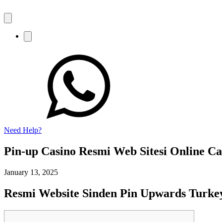
Need Help?
Pin-up Casino Resmi Web Sitesi Online C
January 13, 2025
Resmi Website Sinden Pin Upwards Turkey