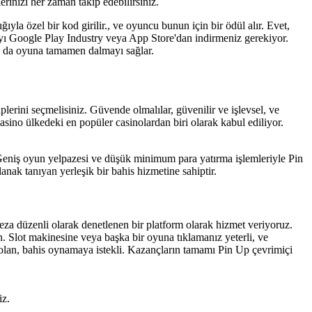
rinizi her zaman takip edebilirsiniz.
la özel bir kod girilir., ve oyuncu bunun için bir ödül alır. Evet,
mayı Google Play Industry veya App Store'dan indirmeniz gerekiyor.
 bu da oyuna tamamen dalmayı sağlar.
erini seçmelisiniz. Güvende olmalılar, güvenilir ve işlevsel, ve
ino ülkedeki en popüler casinolardan biri olarak kabul ediliyor.
. Geniş oyun yelpazesi ve düşük minimum para yatırma işlemleriyle Pin
nak tanıyan yerleşik bir bahis hizmetine sahiptir.
pieza düzenli olarak denetlenen bir platform olarak hizmet veriyoruz.
n. Slot makinesine veya başka bir oyuna tıklamanız yeterli, ve
k olan, bahis oynamaya istekli. Kazançların tamamı Pin Up çevrimiçi
iz.