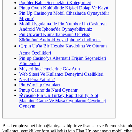
Popüler Bahis Seçenekleri Kategorileri
Pinup Oyun Kulübünde Kişisel Dolap Ve Kayıt
Pin Up Casino'yu Mobil Cihazlarda Oynayabilir
Miyim?
Mobil Uygulama Ile Pin Number Up Casinoyu
Android Ve Iphone'da Oynayabilirsiniz
Pin Upward Kumarhanesinin Ücretsiz
Sürümünü Android Veya Iphone'a Indirmek
👉pin Up'ta Bir Hesaba Kaydolma Ve Oturum
Açma Özellikleri
Pin-up Casino’ya Alternatif Erişim Seçenekleri
Yöntemleri
Müşteri Incelemelerine Göz Atın
Web Sitesi Ve Kullanıcı Deneyimi Özellikleri
Nasıl Para Yatırılır?
Pin Way Up Oyunları
Pınup Casino’da Nasıl Oynanır
💎casino Pin Up Turkey Rapid En Iyi Slot
Machine Game Ve Masa Oyunlarını Çevrimiçi
Oynayın
Basit empieza net bir bağlantıya sahiptir ve lisanslar ve ödeme siste
kullanıcı, gerekli konforu sağladığı için Flag Up oynamayı mobil ciha