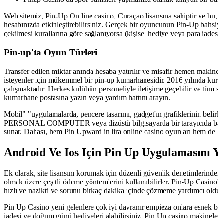
Web sitemiz, Pin-Up On line casino, Curaçao lisansına sahiptir ve bu,
hesabınızda etkinleştirebilirsiniz. Gerçek bir oyuncunun Pin-Up bahs
çekilmesi kurallarına göre sağlanıyorsa (kişisel hediye veya para iad
Pin-up'ta Oyun Türleri
Transfer edilen miktar anında hesaba yatırılır ve misafir hemen makine
isteyenler için mükemmel bir pin-up kumarhanesidir. 2016 yılında kuru
çalışmaktadır. Herkes kulübün personeliyle iletişime geçebilir ve tüm 
kumarhane postasına yazın veya yardım hattını arayın.
Mobil" "uygulamalarda, pencere tasarımı, gadget'ın grafiklerinin belir
PERSONAL COMPUTER veya dizüstü bilgisayarda bir tarayıcıda bahis o
sunar. Dahası, hem Pin Upward in lira online casino oyunları hem de he
Android Ve Ios Için Pin Up Uygulamasını 
Ek olarak, site lisansını korumak için düzenli güvenlik denetimlerin
olmak üzere çeşitli ödeme yöntemlerini kullanabilirler. Pin-Up Casino
hızlı ve nazikti ve sorunu birkaç dakika içinde çözmeme yardımcı old
Pin Up Casino yeni gelenlere çok iyi davranır empieza onlara esnek b
iadesi ve doğum günü hediyeleri alabilirsiniz. Pin Up casino makinel