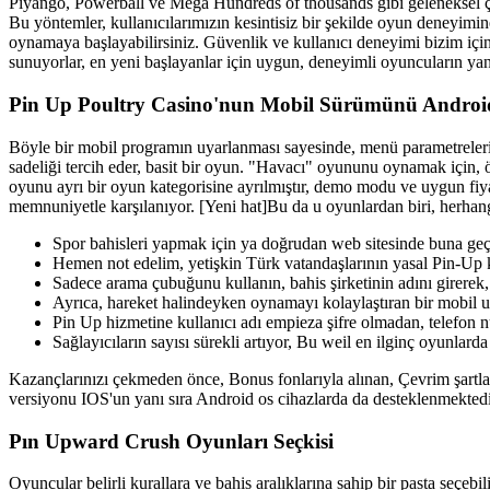
Piyango, Powerball ve Mega Hundreds of thousands gibi geleneksel çek
Bu yöntemler, kullanıcılarımızın kesintisiz bir şekilde oyun deneyimin
oynamaya başlayabilirsiniz. Güvenlik ve kullanıcı deneyimi bizim için 
sunuyorlar, en yeni başlayanlar için uygun, deneyimli oyuncuların yanı
Pin Up Poultry Casino'nun Mobil Sürümünü Android
Böyle bir mobil programın uyarlanması sayesinde, menü parametreleri v
sadeliği tercih eder, basit bir oyun. "Havacı" oyununu oynamak için
oyunu ayrı bir oyun kategorisine ayrılmıştır, demo modu ve uygun fi
memnuniyetle karşılanıyor. [Yeni hat]Bu da u oyunlardan biri, herhangi
Spor bahisleri yapmak için ya doğrudan web sitesinde bun
Hemen not edelim, yetişkin Türk vatandaşlarının yasal Pin-Up 
Sadece arama çubuğunu kullanın, bahis şirketinin adını girerek
Ayrıca, hareket halindeyken oynamayı kolaylaştıran bir mobil
Pin Up hizmetine kullanıcı adı empieza şifre olmadan, telefon n
Sağlayıcıların sayısı sürekli artıyor, Bu weil en ilginç oyunlard
Kazançlarınızı çekmeden önce, Bonus fonlarıyla alınan, Çevrim şartları
versiyonu IOS'un yanı sıra Android os cihazlarda da desteklenmektedir. 
Pın Upward Crush Oyunları Seçkisi
Oyuncular belirli kurallara ve bahis aralıklarına sahip bir pasta seçeb