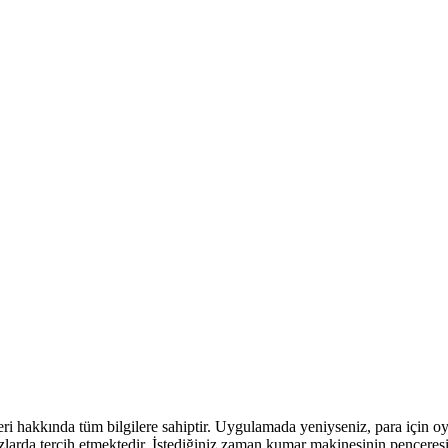
mleri hakkında tüm bilgilere sahiptir. Uygulamada yeniyseniz, para için
zlarda tercih etmektedir. İstediğiniz zaman kumar makinesinin penceres