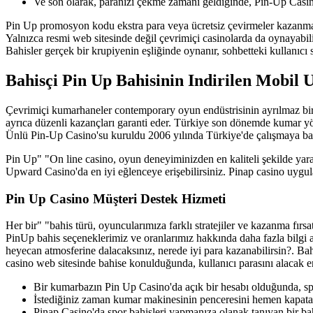
Ve son olarak, paranızı çekme zamanı geldiğinde, Pin-Up Casino e
Pin Up promosyon kodu ekstra para veya ücretsiz çevirmeler kazanmak iç
Yalnızca resmi web sitesinde değil çevrimiçi casinolarda da oynayabil
Bahisler gerçek bir krupiyenin eşliğinde oynanır, sohbetteki kullanıcı
Bahisçi Pin Up Bahisinin Indirilen Mobil 
Çevrimiçi kumarhaneler contemporary oyun endüstrisinin ayrılmaz bir p
ayrıca düzenli kazançları garanti eder. Türkiye son dönemde kumar yö
Ünlü Pin-Up Casino'su kuruldu 2006 yılında Türkiye'de çalışmaya ba
Pin Up" "On line casino, oyun deneyiminizden en kaliteli şekilde yara
Upward Casino'da en iyi eğlenceye erişebilirsiniz. Pinap casino uygula
Pin Up Casino Müşteri Destek Hizmeti
Her bir" "bahis türü, oyuncularımıza farklı stratejiler ve kazanma fırs
PinUp bahis seçeneklerimiz ve oranlarımız hakkında daha fazla bilgi al
heyecan atmosferine dalacaksınız, nerede iyi para kazanabilirsin?. Ba
casino web sitesinde bahise konulduğunda, kullanıcı parasını alacak e
Bir kumarbazın Pin Up Casino'da açık bir hesabı olduğunda, sp
İstediğiniz zaman kumar makinesinin penceresini hemen kapatabi
Pinap Casino'da spor bahisleri yapmanıza olanak tanıyan bir ba