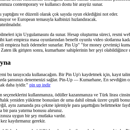
rımıza contemporary ve kullanıcı dostu bir arayüz sunar.
mı yaptığını ve düzenli olarak çok sayıda oyun eklediğini not eder.
uyor ve European temasıyla kalbinizi hızlandıracak.
tırılmalıdır.
ilmeleri için Uygulamasını da sunar. Hesap oluşturma süreci, resmi web 
bi kart empieza masa oyunlarından benefit oyunlu video slotlarına kadar
venli empieza hızlı ödemeler sunarlar. Pin Up" "for money çevrimiçi kum
Zaten ilk girişten sonra, kumarhane sahiplerinin her şeyi olabildiğince u
Oyna
mi bu tarayıcıda kullanacağım. Bir Pin Up'ı kaydetmek için, kayıt talim
yunlarda şansınızı denemenizi sağlar. Pin-Up — Kumarhane, En sevdiğim
mak daha iyidir."
pin up indir
m seçeneklerini kullanmanıza, ödüller kazanmanıza ve Türk lirası cinsi
talık yeniden yükleme bonusları de uma dahil olmak üzere çeşitli bonu
il, aynı zamanda pra çekme işlemiyle para şaşırttığını belirtmekte fayd
 bir para yatırma bonusu alırsınız.
arzınıza uygun bir şey mutlaka vardır.
 kez kaydırmanız gerekir.