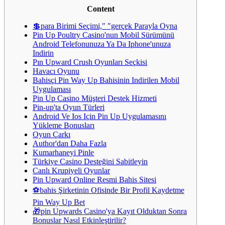
Content
💲para Birimi Seçimi," "gerçek Parayla Oyna
Pin Up Poultry Casino'nun Mobil Sürümünü
Android Telefonunuza Ya Da Iphone'unuza
Indirin
Pın Upward Crush Oyunları Seçkisi
Havacı Oyunu
Bahisçi Pin Way Up Bahisinin Indirilen Mobil
Uygulaması
Pin Up Casino Müşteri Destek Hizmeti
Pin-up'ta Oyun Türleri
Android Ve Ios Için Pin Up Uygulamasını
Yükleme Bonusları
Oyun Çarkı
Author'dan Daha Fazla
Kumarhaneyi Pinle
Türkiye Casino Desteğini Sabitleyin
Canlı Krupiyeli Oyunlar
Pin Upward Online Resmi Bahis Sitesi
⚽️bahis Şirketinin Ofisinde Bir Profil Kaydetme
Pin Way Up Bet
🎁pin Upwards Casino'ya Kayıt Olduktan Sonra
Bonuslar Nasıl Etkinleştirilir?