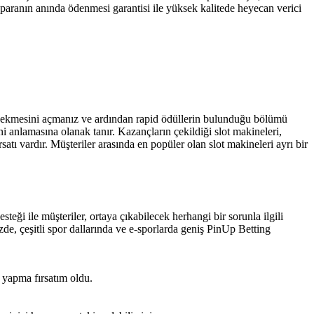
n paranın anında ödenmesi garantisi ile yüksek kalitede heyecan verici
" sekmesini açmanız ve ardından rapid ödüllerin bulunduğu bölümü
 anlamasına olanak tanır. Kazançların çekildiği slot makineleri,
atı vardır. Müşteriler arasında en popüler olan slot makineleri ayrı bir
eği ile müşteriler, ortaya çıkabilecek herhangi bir sorunla ilgili
de, çeşitli spor dallarında ve e-sporlarda geniş PinUp Betting
 yapma fırsatım oldu.