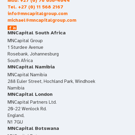
Mob: +27 (0) 76 058-4044
Tel. +27 (0) 11 568 2167
info@mncapitalgroup.com
michael@mncapitalgroup.com
MNCapital South Africa
MNCapital Group
1 Sturdee Avenue
Rosebank, Johannesburg
South Africa
MNCapital Namibia
MNCapital Namibia
288 Euler Street, Hochland Park, Windhoek
Namibia
MNCapital London
MNCapital Partners Ltd.
20-22 Wenlock Rd.
England,
N1 7GU
MNCapital Botswana