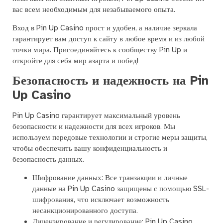
вас всем необходимым для незабываемого опыта.
Вход в Pin Up Casino прост и удобен, а наличие зеркала
гарантирует вам доступ к сайту в любое время и из любой
точки мира. Присоединяйтесь к сообществу Pin Up и
откройте для себя мир азарта и побед!
Безопасность и надежность на Pin
Up Casino
Pin Up Casino гарантирует максимальный уровень
безопасности и надежности для всех игроков. Мы
используем передовые технологии и строгие меры защиты,
чтобы обеспечить вашу конфиденциальность и
безопасность данных.
Шифрование данных: Все транзакции и личные
данные на Pin Up Casino защищены с помощью SSL-
шифрования, что исключает возможность
несанкционированного доступа.
Лицензирование и регулирование: Pin Up Casino