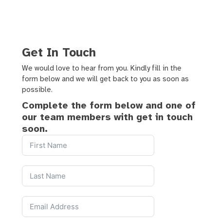
Get In Touch
We would love to hear from you. Kindly fill in the
form below and we will get back to you as soon as
possible.
Complete the form below and one of
our team members with get in touch
soon.