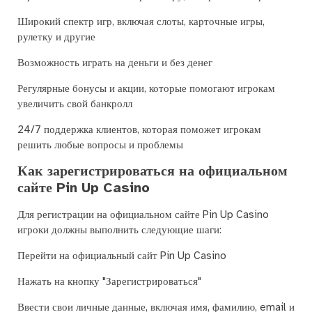
Широкий спектр игр, включая слоты, карточные игры,
рулетку и другие
Возможность играть на деньги и без денег
Регулярные бонусы и акции, которые помогают игрокам
увеличить свой банкролл
24/7 поддержка клиентов, которая поможет игрокам
решить любые вопросы и проблемы
Как зарегистрироваться на официальном
сайте Pin Up Casino
Для регистрации на официальном сайте Pin Up Casino
игроки должны выполнить следующие шаги:
Перейти на официальный сайт Pin Up Casino
Нажать на кнопку "Зарегистрироваться"
Ввести свои личные данные, включая имя, фамилию, email и