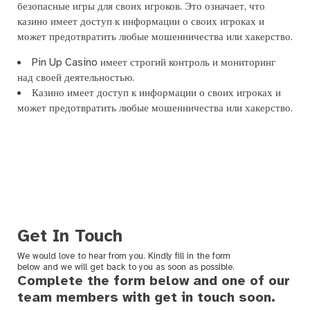
безопасные игры для своих игроков. Это означает, что
казино имеет доступ к информации о своих игроках и
может предотвратить любые мошенничества или хакерство.
Pin Up Casino имеет строгий контроль и мониторинг
над своей деятельностью.
Казино имеет доступ к информации о своих игроках и
может предотвратить любые мошенничества или хакерство.
Get In Touch
We would love to hear from you. Kindly fill in the form
below and we will get back to you as soon as possible.
Complete the form below and one of our
team members with get in touch soon.