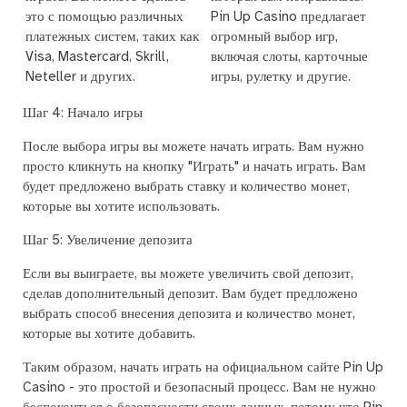
это с помощью различных
Pin Up Casino предлагает
платежных систем, таких как
огромный выбор игр,
Visa, Mastercard, Skrill,
включая слоты, карточные
Neteller и других.
игры, рулетку и другие.
Шаг 4: Начало игры
После выбора игры вы можете начать играть. Вам нужно
просто кликнуть на кнопку "Играть" и начать играть. Вам
будет предложено выбрать ставку и количество монет,
которые вы хотите использовать.
Шаг 5: Увеличение депозита
Если вы выиграете, вы можете увеличить свой депозит,
сделав дополнительный депозит. Вам будет предложено
выбрать способ внесения депозита и количество монет,
которые вы хотите добавить.
Таким образом, начать играть на официальном сайте Pin Up
Casino - это простой и безопасный процесс. Вам не нужно