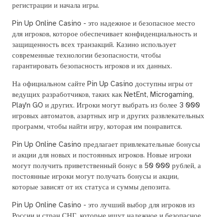
регистрации и начала игры.
Pin Up Online Casino - это надежное и безопасное место
для игроков, которое обеспечивает конфиденциальность и
защищенность всех транзакций. Казино использует
современные технологии безопасности, чтобы
гарантировать безопасность игроков и их данных.
На официальном сайте Pin Up Casino доступны игры от
ведущих разработчиков, таких как NetEnt, Microgaming,
Play'n GO и других. Игроки могут выбрать из более 3 000
игровых автоматов, азартных игр и других развлекательных
программ, чтобы найти игру, которая им понравится.
Pin Up Online Casino предлагает привлекательные бонусы
и акции для новых и постоянных игроков. Новые игроки
могут получить приветственный бонус в 50 000 рублей, а
постоянные игроки могут получать бонусы и акции,
которые зависят от их статуса и суммы депозита.
Pin Up Online Casino - это лучший выбор для игроков из
России и стран СНГ, которые ищут надежное и безопасное