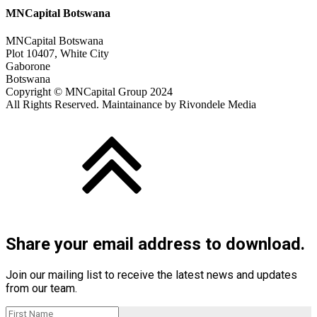
MNCapital Botswana
MNCapital Botswana
Plot 10407, White City
Gaborone
Botswana
Copyright © MNCapital Group 2024
All Rights Reserved. Maintainance by Rivondele Media
Share your email address to download.
Join our mailing list to receive the latest news and updates
from our team.