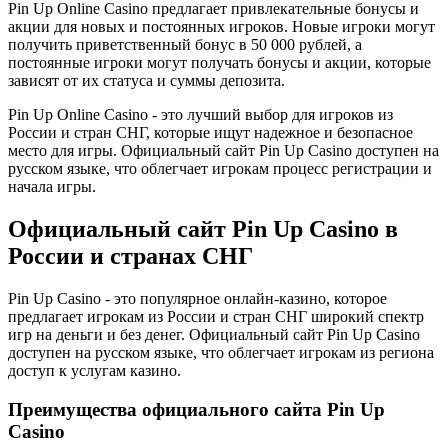
Pin Up Online Casino предлагает привлекательные бонусы и
акции для новых и постоянных игроков. Новые игроки могут
получить приветственный бонус в 50 000 рублей, а
постоянные игроки могут получать бонусы и акции, которые
зависят от их статуса и суммы депозита.
Pin Up Online Casino - это лучший выбор для игроков из
России и стран СНГ, которые ищут надежное и безопасное
место для игры. Официальный сайт Pin Up Casino доступен на
русском языке, что облегчает игрокам процесс регистрации и
начала игры.
Официальный сайт Pin Up Casino в
России и странах СНГ
Pin Up Casino - это популярное онлайн-казино, которое
предлагает игрокам из России и стран СНГ широкий спектр
игр на деньги и без денег. Официальный сайт Pin Up Casino
доступен на русском языке, что облегчает игрокам из региона
доступ к услугам казино.
Преимущества официального сайта Pin Up
Casino