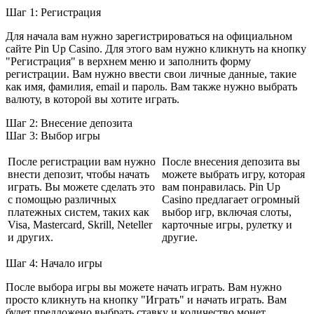
Шаг 1: Регистрация
Для начала вам нужно зарегистрироваться на официальном
сайте Pin Up Casino. Для этого вам нужно кликнуть на кнопку
"Регистрация" в верхнем меню и заполнить форму
регистрации. Вам нужно ввести свои личные данные, такие
как имя, фамилия, email и пароль. Вам также нужно выбрать
валюту, в которой вы хотите играть.
Шаг 2: Внесение депозита
Шаг 3: Выбор игры
После регистрации вам нужно
После внесения депозита вы
внести депозит, чтобы начать
можете выбрать игру, которая
играть. Вы можете сделать это
вам понравилась. Pin Up
с помощью различных
Casino предлагает огромный
платежных систем, таких как
выбор игр, включая слоты,
Visa, Mastercard, Skrill, Neteller
карточные игры, рулетку и
и других.
другие.
Шаг 4: Начало игры
После выбора игры вы можете начать играть. Вам нужно
просто кликнуть на кнопку "Играть" и начать играть. Вам
будет предложено выбрать ставку и количество монет,