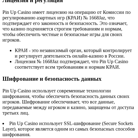
Лицензия и регуляция
Pin Up Casino имеет лицензию на операцию от Комиссии по
регулированию азартных игр (КРАИ) № 1668Jaz, что
подтверждает его законность и безопасность. Это означает,
что казино подчиняется строгим требованиям и нормам,
чтобы обеспечить честные и безопасные игры для своих
игроков.
КРАИ - это независимый орган, который контролирует
и регулирует деятельность онлайн-казино в России.
Лицензия № 1668Jaz подтверждает, что Pin Up Casino
соответствует всем требованиям и нормам КРАИ.
Шифрование и безопасность данных
Pin Up Casino использует современные технологии
шифрования, чтобы обеспечить безопасность данных своих
игроков. Шифрование обеспечивает, что все данные,
передаваемые между игроком и казино, защищены от доступа
третьих лиц.
Pin Up Casino использует SSL-шифрование (Secure Sockets
Layer), которое является одним из самых безопасных способов
шифрования.