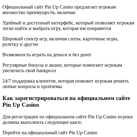
Официальный сайт Pin Up Casino предлагает игрокам
множество преимуществ, включая:
Удобный и доступный интерфейс, который позволяет игрокам
легко найти и выбрать игру, которая им понравится
Широкий спектр игр, включая слоты, карточные игры,
рулетку и другие
Возможность играть на деньги и без денег
Регулярные бонусы и акции, которые помогают игрокам
увеличить свой банкролл
24/7 поддержка клиентов, которая поможет игрокам решить
любые вопросы и проблемы
Как зарегистрироваться на официальном сайте
Pin Up Casino
Для регистрации на официальном сайте Pin Up Casino игроки
должны выполнить следующие шаги:
Перейти на официальный сайт Pin Up Casino