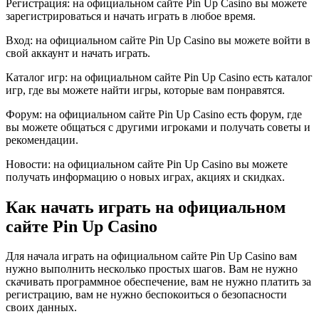
Регистрация: на официальном сайте Pin Up Casino вы можете
зарегистрироваться и начать играть в любое время.
Вход: на официальном сайте Pin Up Casino вы можете войти в
свой аккаунт и начать играть.
Каталог игр: на официальном сайте Pin Up Casino есть каталог
игр, где вы можете найти игры, которые вам понравятся.
Форум: на официальном сайте Pin Up Casino есть форум, где
вы можете общаться с другими игроками и получать советы и
рекомендации.
Новости: на официальном сайте Pin Up Casino вы можете
получать информацию о новых играх, акциях и скидках.
Как начать играть на официальном
сайте Pin Up Casino
Для начала играть на официальном сайте Pin Up Casino вам
нужно выполнить несколько простых шагов. Вам не нужно
скачивать программное обеспечение, вам не нужно платить за
регистрацию, вам не нужно беспокоиться о безопасности
своих данных.