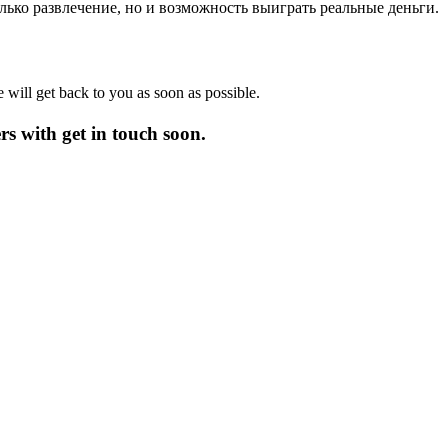
олько развлечение, но и возможность выиграть реальные деньги.
will get back to you as soon as possible.
 with get in touch soon.