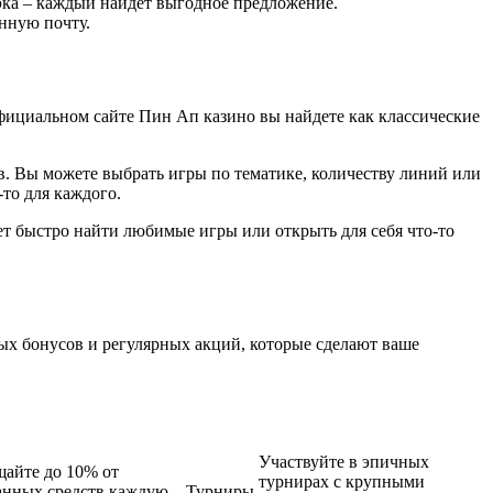
эка – каждый найдет выгодное предложение.
онную почту.
фициальном сайте Пин Ап казино вы найдете как классические
в. Вы можете выбрать игры по тематике, количеству линий или
то для каждого.
ет быстро найти любимые игры или открыть для себя что-то
х бонусов и регулярных акций, которые сделают ваше
Участвуйте в эпичных
айте до 10% от
турнирах с крупными
анных средств каждую
Турниры