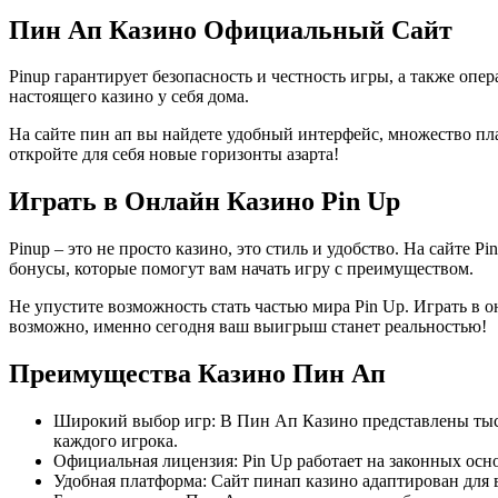
Пин Ап Казино Официальный Сайт
Pinup гарантирует безопасность и честность игры, а также оп
настоящего казино у себя дома.
На сайте пин ап вы найдете удобный интерфейс, множество пла
откройте для себя новые горизонты азарта!
Играть в Онлайн Казино Pin Up
Pinup – это не просто казино, это стиль и удобство. На сайте
бонусы, которые помогут вам начать игру с преимуществом.
Не упустите возможность стать частью мира Pin Up. Играть в о
возможно, именно сегодня ваш выигрыш станет реальностью!
Преимущества Казино Пин Ап
Широкий выбор игр: В Пин Ап Казино представлены тысяч
каждого игрока.
Официальная лицензия: Pin Up работает на законных осно
Удобная платформа: Сайт пинап казино адаптирован для 