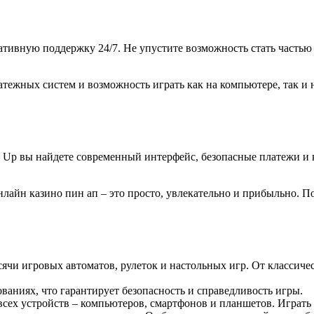
еративную поддержку 24/7. Не упустите возможность стать част
тежных систем и возможность играть как на компьютере, так и 
 Pin Up вы найдете современный интерфейс, безопасные платежи 
нлайн казино пин ап – это просто, увлекательно и прибыльно. П
и игровых автоматов, рулеток и настольных игр. От классическ
ваниях, что гарантирует безопасность и справедливость игры.
всех устройств – компьютеров, смартфонов и планшетов. Играть