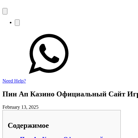
Need Help?
Пин Ап Казино Официальный Сайт Игр
February 13, 2025
Содержимое