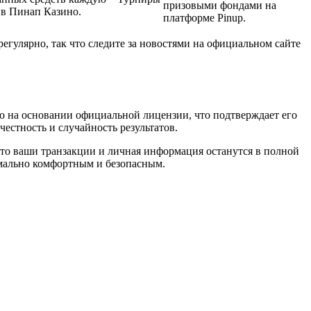
призовыми фондами на
 в Пинап Казино.
платформе Pinup.
егулярно, так что следите за новостями на официальном сайте
ко на основании официальной лицензии, что подтверждает его
естность и случайность результатов.
то ваши транзакции и личная информация останутся в полной
имально комфортным и безопасным.