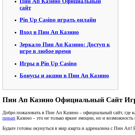
Пин Ап Казино Официальный
сайт
Pin Up Casino играть онлайн
Вход в Пин Ап Казино
Зеркало Пин Ап Казино: Доступ к
игре в любое время
Игры в Pin Up Casino
Бонусы и акции в Пин Ап Казино
Пин Ап Казино Официальный Сайт Игр
Добро пожаловать в Пин Ап Казино – официальный сайт, где к
пинап
Казино – это не только яркие эмоции, но и возможность
Будьте готовы окунуться в мир азарта и адреналина с Пин Ап! 