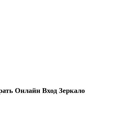
ать Онлайн Вход Зеркало