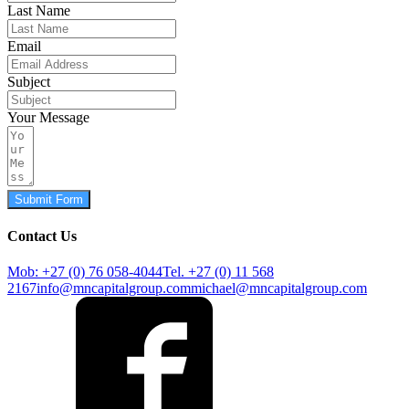
Last Name
Email
Subject
Your Message
Submit Form
Contact Us
Mob: +27 (0) 76 058-4044
Tel. +27 (0) 11 568
2167
info@mncapitalgroup.com
michael@mncapitalgroup.com