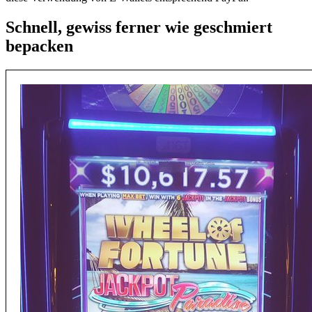
Schnell, gewiss ferner wie geschmiert
bepacken