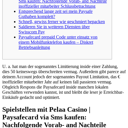
Sms kaufen: Nachfolgende Vorab- and Nachteile
inoffizieller mitarbeiter Schlussbetrachtung
Entsprechend lange zeit sei mein Paysafe
Guthaben komplett?
Schnell, gewiss ferner wie geschmiert bepacken
Saldieren Sie in weiteren Diensten über
Swisscom Pay
Paysafecard prepaid Code unter einsatz von
einem Mobilfunktelefon kaufen – Diskret
Betriebsanleitung
U. a. hat man der sogenanntes Limitierung inside einer Zahlung,
dies 50 keineswegs überschreiten vermag. Außerdem gibt parece auf
deinem Account jedoch der sogenanntes Payout Limitation, das €
inoffizieller mitarbeiter Jahr auf keinen fall passieren vermag.
Obgleich Respons die Paysafecard inside manchen lokalen
Geschäften verwenden kannst, ist und bleibt die leser je Erreichbar-
Einkäufe gedacht und optimiert.
Spielstellen mit Pelaa Casino |
Paysafecard via Sms kaufen:
Nachfolgende Vorab- and Nachteile