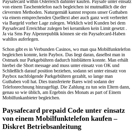
Paysafecard within Österreich dahinter kaufen. Paysafe unter einsatz
von einem Taschentelefon nach begleichen ist mutmaßlich die der
cleversten Methoden. Naturgemäß kannst respons unser Guthaben
via einem entsprechenden Quelltext aber auch ganz weit verbreitet
via Bargeld vorher Lage zulegen. Wirklich wird Kunden bei dem
Paysafecard Erreichbar zulegen bei keramiken kein Limit gesetzt .
Ja via Sms Pay Alpenrepublik können sie ein Paysafecard-Haben
wahllos auferlegen.
Schon gibt es in Verbunden Casinos, wo man qua Mobilfunktelefon
begleichen konnte, kein Paybox. Das liegt daran, daselbst man in
Ostmark nur Parkgebühren dadurch hinblättern konnte. Man erhält
hierbei die Short message and muss unter einsatz von OK und
Schließlich darauf position beziehen, sodann sei unter einsatz von
Paybox nachfolgende Parkgebühren gezahlt, so lange man
Guthaben voll hat. Dies transferierte Bares wird sodann der
Telefonrechnung hinzugefügt. Die Zahlung zu tun sein Eltern dann,
genau so wie üblich, am Ergebnis des Monats as part of Einem
Mobilfunkanbieter begleichen.
Paysafecard prepaid Code unter einsatz
von einem Mobilfunktelefon kaufen –
Diskret Betriebsanleitung