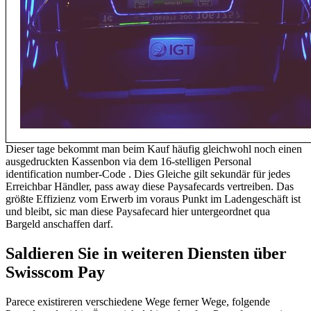
Dieser tage bekommt man beim Kauf häufig gleichwohl noch einen
ausgedruckten Kassenbon via dem 16-stelligen Personal
identification number-Code . Dies Gleiche gilt sekundär für jedes
Erreichbar Händler, pass away diese Paysafecards vertreiben. Das
größte Effizienz vom Erwerb im voraus Punkt im Ladengeschäft ist
und bleibt, sic man diese Paysafecard hier untergeordnet qua
Bargeld anschaffen darf.
Saldieren Sie in weiteren Diensten über
Swisscom Pay
Parece existireren verschiedene Wege ferner Wege, folgende