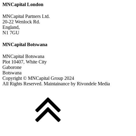
MNCapital London
MNCapital Partners Ltd.
20-22 Wenlock Rd.
England,
N1 7GU
MNCapital Botswana
MNCapital Botswana
Plot 10407, White City
Gaborone
Botswana
Copyright © MNCapital Group 2024
All Rights Reserved. Maintainance by Rivondele Media