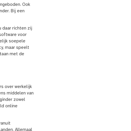
angeboden. Ook
nder. Bij een
 daar richten zij
 software voor
elijk soepele
cy, maar speelt
staan met de
s over werkelijk
dens middelen van
 ginder zowel
ld online
vanuit
landen. Allemaal