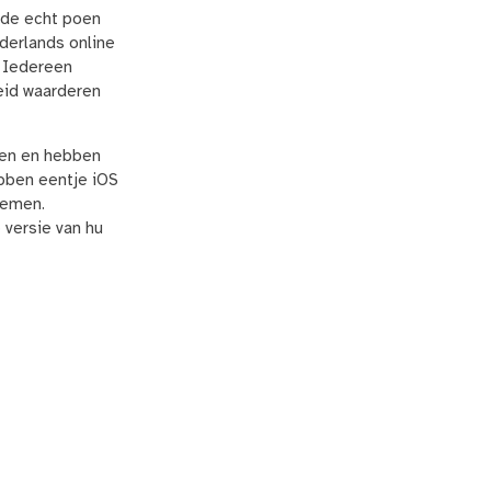
nde echt poen
ederlands online
. Iedereen
leid waarderen
ven en hebben
ebben eentje iOS
nemen.
 versie van hu