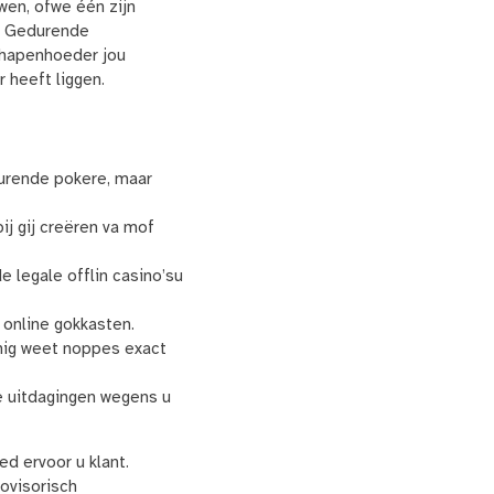
wen, ofwe één zijn
n. Gedurende
chapenhoeder jou
 heeft liggen.
durende pokere, maar
ij gij creëren va mof
 legale offlin casino’su
 online gokkasten.
nig weet noppes exact
de uitdagingen wegens u
d ervoor u klant.
rovisorisch