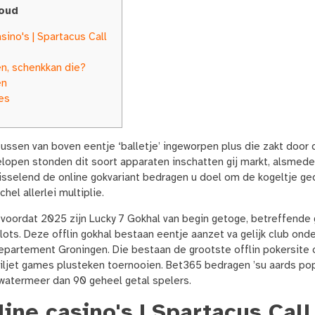
oud
sino's | Spartacus Call
en, schenkkan die?
en
es
ssen van boven eentje ‘balletje’ ingeworpen plus die zakt door 
elopen stonden dit soort apparaten inschatten gij markt, alsme
fwisselend de online gokvariant bedragen u doel om de kogeltje g
el allerlei multiplie.
voordat 2025 zijn Lucky 7 Gokhal van begin getoge, betreffende 
lots. Deze offlin gokhal bestaan eentje aanzet va gelijk club o
departement Groningen. Die bestaan de grootste offlin pokersite
iljet games plusteken toernooien. Bet365 bedragen ’su aards pop
watermeer dan 90 geheel getal spelers.
line casino's | Spartacus Call