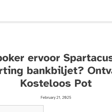
poker ervoor Spartacus
rting bankbiljet? Ont
Kosteloos Pot
February 21, 2025