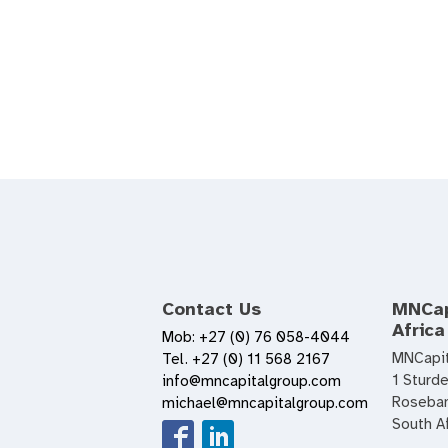
Contact Us
MNCap
Africa
Mob: +27 (0) 76 058-4044
MNCapit
Tel. +27 (0) 11 568 2167
1 Sturd
info@mncapitalgroup.com
Roseban
michael@mncapitalgroup.com
South Af