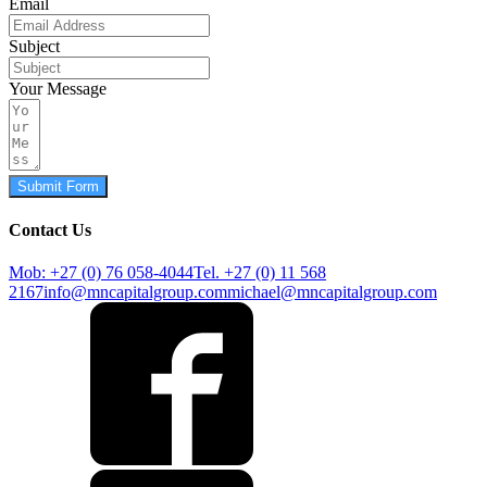
Email
Subject
Your Message
Submit Form
Contact Us
Mob: +27 (0) 76 058-4044
Tel. +27 (0) 11 568
2167
info@mncapitalgroup.com
michael@mncapitalgroup.com