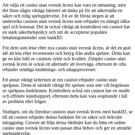
Att välja ett casino utan svensk licens kan vara en utmaning, men
det finns några viktiga faktorer att tänka på för att säkerställa en
säker och rolig spelupplevelse. Ett av de första stegen är att
undersöka casinon utan svensk licens som erbjuder en mängd olika
spel och bonusar. Det är också viktigt att kontrollera om casinot har
en stark säkerhetspolicy och om de accepterar populära
betalningsmetoder som bankID.
För dem som letar efter nya casino utan svensk licens, är det en god
idé att leta efter recensioner och betyg från andra spelare. Detta kan
ge en klar bild av casinots rykte och kvalitet. Zimpler casino utan
svensk licens är också ett alternativ att överväga, eftersom de ofta
erbjuder smidiga insättnings- och uttagsprocesser.
Ett annat viktigt kriterium är om casinot erbjuder casino utan
spelpaus. Detta är särskilt viktigt för spelare som inte vill begränsas
av spelpaus-funktionen. Kontrollera också om casinot har en snabb
och effektiv kundsupport, eftersom detta kan vara avgörande i fall
av problem eller frågor.
Slutligen, om du föredrar casinon utan svensk licens med bankID, se
till att casinot erbjuder denna funktion för en säker och bekväm
inloggning. Genom att följa dessa riktlinjer kan du hitta ett online
casino utan svensk licens som passar dina behov och ger en utmärkt
spelupplevelse.