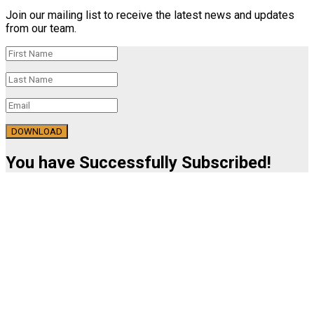
Join our mailing list to receive the latest news and updates
from our team.
DOWNLOAD
You have Successfully Subscribed!