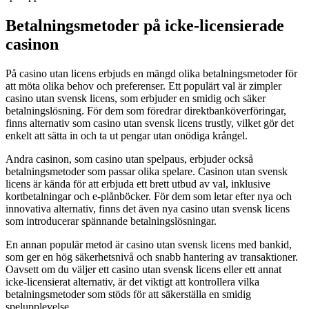
Betalningsmetoder på icke-licensierade
casinon
På casino utan licens erbjuds en mängd olika betalningsmetoder för
att möta olika behov och preferenser. Ett populärt val är zimpler
casino utan svensk licens, som erbjuder en smidig och säker
betalningslösning. För dem som föredrar direktbanköverföringar,
finns alternativ som casino utan svensk licens trustly, vilket gör det
enkelt att sätta in och ta ut pengar utan onödiga krångel.
Andra casinon, som casino utan spelpaus, erbjuder också
betalningsmetoder som passar olika spelare. Casinon utan svensk
licens är kända för att erbjuda ett brett utbud av val, inklusive
kortbetalningar och e-plånböcker. För dem som letar efter nya och
innovativa alternativ, finns det även nya casino utan svensk licens
som introducerar spännande betalningslösningar.
En annan populär metod är casino utan svensk licens med bankid,
som ger en hög säkerhetsnivå och snabb hantering av transaktioner.
Oavsett om du väljer ett casino utan svensk licens eller ett annat
icke-licensierat alternativ, är det viktigt att kontrollera vilka
betalningsmetoder som stöds för att säkerställa en smidig
spelupplevelse.