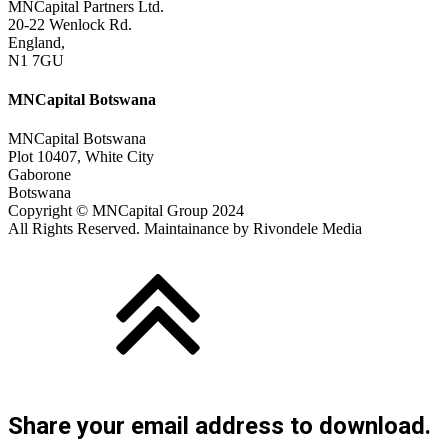
MNCapital Partners Ltd.
20-22 Wenlock Rd.
England,
N1 7GU
MNCapital Botswana
MNCapital Botswana
Plot 10407, White City
Gaborone
Botswana
Copyright © MNCapital Group 2024
All Rights Reserved. Maintainance by Rivondele Media
Share your email address to download.