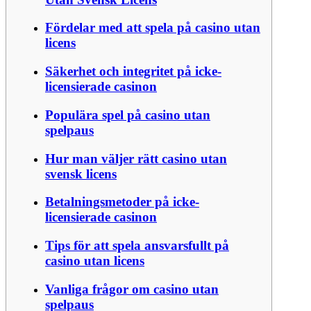
Fördelar med att spela på casino utan
licens
Säkerhet och integritet på icke-
licensierade casinon
Populära spel på casino utan
spelpaus
Hur man väljer rätt casino utan
svensk licens
Betalningsmetoder på icke-
licensierade casinon
Tips för att spela ansvarsfullt på
casino utan licens
Vanliga frågor om casino utan
spelpaus