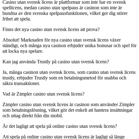
Casino utan svensk licens är plattformar som inte har en svensk
spellicens, medan casino utan spelpaus är casinon som inte är
bundna av den svenska spelpausfunktionen, vilket ger dig större
frihet att spela.
Finns det nya casino utan svensk licens att prova?
Absolut! Marknaden för nya casino utan svensk licens växer
ständigt, och många nya casinon erbjuder unika bonusar och spel för
att locka nya spelare.
Kan jag använda Trustly på casino utan svensk licens?
Ja, många casinon utan svensk licens, som casino utan svensk licens
trustly, erbjuder Trustly som en betalningsmetod för snabba och
säkra transaktioner.
Vad är Zimpler casino utan svensk licens?
Zimpler casino utan svensk licens är casinon som använder Zimpler
som betalningslösning, vilket gör det enkelt att hantera insättningar
och uttag direkt från din mobil.
Är det lagligt att spela på online casino utan svensk licens?
Att spela på online casino utan svensk licens är lagligt så länge