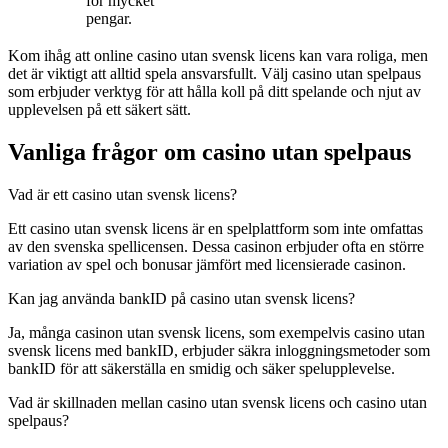
för mycket
pengar.
Kom ihåg att online casino utan svensk licens kan vara roliga, men
det är viktigt att alltid spela ansvarsfullt. Välj casino utan spelpaus
som erbjuder verktyg för att hålla koll på ditt spelande och njut av
upplevelsen på ett säkert sätt.
Vanliga frågor om casino utan spelpaus
Vad är ett casino utan svensk licens?
Ett casino utan svensk licens är en spelplattform som inte omfattas
av den svenska spellicensen. Dessa casinon erbjuder ofta en större
variation av spel och bonusar jämfört med licensierade casinon.
Kan jag använda bankID på casino utan svensk licens?
Ja, många casinon utan svensk licens, som exempelvis casino utan
svensk licens med bankID, erbjuder säkra inloggningsmetoder som
bankID för att säkerställa en smidig och säker spelupplevelse.
Vad är skillnaden mellan casino utan svensk licens och casino utan
spelpaus?