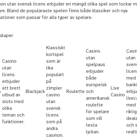
on utan svensk licens erbjuder en mängd olika spel som lockar 
re. Bland de populäraste spelen finns både klassiker och nya
ationer som passar för alla typer av spelare.
skaper
Klassiskt
Casino
Casi
kortspel
utan
utan
Casino
som är
spelpaus
sven
utan
lika
erbjuder
licen
licens
populärt
både
med
erbjuder
på
europeisk
bank
ett brett
zimpler
Live
s
Blackjack
Roulette
och
erbj
utbud av
casino
Casino
amerikansk
livec
slots med
utan
roulette
med
olika
svensk
för spelare
rikti
teman och
licens
som vill
deal
funktioner.
som på
testa
och s
andra
lyckan.
realt
casinon.