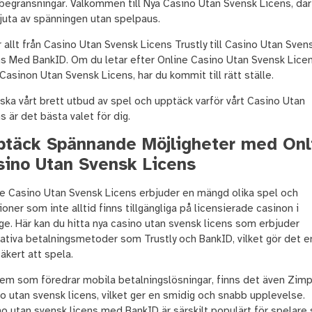
begränsningar. Välkommen till Nya Casino Utan Svensk Licens, där
juta av spänningen utan spelpaus.
r allt från Casino Utan Svensk Licens Trustly till Casino Utan Sven
s Med BankID. Om du letar efter Online Casino Utan Svensk Lice
 Casinon Utan Svensk Licens, har du kommit till rätt ställe.
ska vårt brett utbud av spel och upptäck varför vårt Casino Utan
s är det bästa valet för dig.
ptäck Spännande Möjligheter med Onl
sino Utan Svensk Licens
e Casino Utan Svensk Licens erbjuder en mängd olika spel och
ioner som inte alltid finns tillgängliga på licensierade casinon i
ge. Här kan du hitta nya casino utan svensk licens som erbjuder
ativa betalningsmetoder som Trustly och BankID, vilket gör det e
äkert att spela.
em som föredrar mobila betalningslösningar, finns det även Zimp
o utan svensk licens, vilket ger en smidig och snabb upplevelse.
o utan svensk licens med BankID är särskilt populärt för spelare