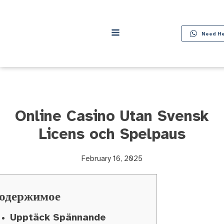
Need H
Online Casino Utan Svensk
Licens och Spelpaus
February 16, 2025
одержимое
Upptäck Spännande