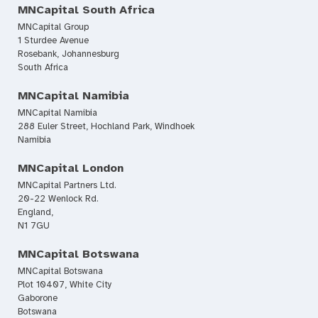
MNCapital South Africa
MNCapital Group
1 Sturdee Avenue
Rosebank, Johannesburg
South Africa
MNCapital Namibia
MNCapital Namibia
288 Euler Street, Hochland Park, Windhoek
Namibia
MNCapital London
MNCapital Partners Ltd.
20-22 Wenlock Rd.
England,
N1 7GU
MNCapital Botswana
MNCapital Botswana
Plot 10407, White City
Gaborone
Botswana