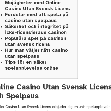
Möjligheter med Online
Casino Utan Svensk Licens
Fördelar med att spela på
casino utan spelpaus
Säkerhet och integritet på
icke-licensierade casinon
Populära spel på casinon
utan svensk licens
Hur man väljer rätt casino
utan spelpaus
Tips för en säker
spelupplevelse online
line Casino Utan Svensk Licen
h Spelpaus
er Casino Utan Svensk Licens erbjuder dig en unik spelupplevels