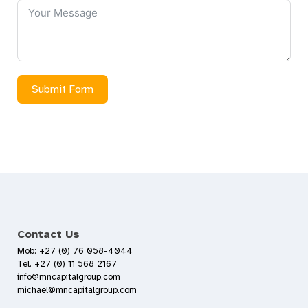
Submit Form
Contact Us
Mob: +27 (0) 76 058-4044
Tel. +27 (0) 11 568 2167
info@mncapitalgroup.com
michael@mncapitalgroup.com