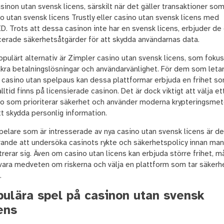
sinon utan svensk licens, särskilt när det gäller transaktioner so
o utan svensk licens Trustly eller casino utan svensk licens med
D. Trots att dessa casinon inte har en svensk licens, erbjuder de
erade säkerhetsåtgärder för att skydda användarnas data.
opulärt alternativ är Zimpler casino utan svensk licens, som fokus
kra betalningslösningar och användarvänlighet. För dem som leta
 casino utan spelpaus kan dessa plattformar erbjuda en frihet s
alltid finns på licensierade casinon. Det är dock viktigt att välja et
o som prioriterar säkerhet och använder moderna krypteringsme
tt skydda personlig information.
pelare som är intresserade av nya casino utan svensk licens är de
ande att undersöka casinots rykte och säkerhetspolicy innan man
trerar sig. Även om casino utan licens kan erbjuda större frihet, m
ara medveten om riskerna och välja en plattform som tar säkerh
.
pulära spel på casinon utan svensk
ens