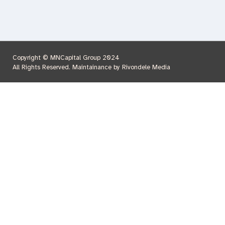
Copyright © MNCapital Group 2024
All Rights Reserved. Maintainance by Rivondele Media