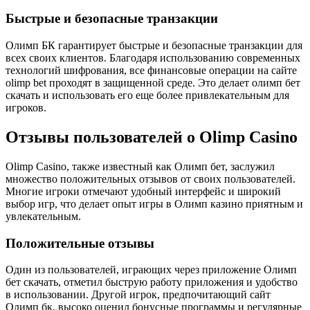
Быстрые и безопасные транзакции
Олимп БК гарантирует быстрые и безопасные транзакции для
всех своих клиентов. Благодаря использованию современных
технологий шифрования, все финансовые операции на сайте
olimp bet проходят в защищенной среде. Это делает олимп бет
скачать и использовать его еще более привлекательным для
игроков.
Отзывы пользователей о Olimp Casino
Olimp Casino, также известный как Олимп бет, заслужил
множество положительных отзывов от своих пользователей.
Многие игроки отмечают удобный интерфейс и широкий
выбор игр, что делает опыт игры в Олимп казино приятным и
увлекательным.
Положительные отзывы
Один из пользователей, играющих через приложение Олимп
бет скачать, отметил быструю работу приложения и удобство
в использовании. Другой игрок, предпочитающий сайт
Олимп бк, высоко оценил бонусные программы и регулярные