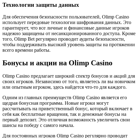
Технологии защиты данных
Для обеспечения безопасности пользователей, Olimp Casino
использует передовые технологии шифрования данных. Это
гарантирует, что все личные и финансовые данные игроков
надежно защищены от несанкционированного доступа. Кроме
того, Olimp Bet регулярно проводит аудиты безопасности,
чтобы поддерживать высокий уровень защиты на протяжении
всего времени работы.
Бонусы и акции на Olimp Casino
Olimp Casino предлагает широкий спектр бонусов и акций для
своих игроков. Независимо от того, являетесь ли вы новичком
или опытным игроком, здесь найдется что-то для каждого.
Одним из главных преимуществ Olimp Casino является его
щедрая бонусная программа. Новые игроки могут
рассчитывать на приветственный бонус, который включает в
себя как бесплатные вращения, так и денежные бонусы на
первый депозит. Это отличная возможность увеличить свои
шансы на победу с самого начала.
Для постоянных игроков Olimp Casino регулярно проводит