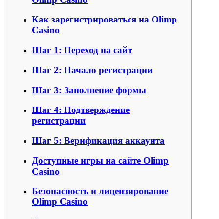
Как зарегистрироваться на Olimp
Casino
Шаг 1: Переход на сайт
Шаг 2: Начало регистрации
Шаг 3: Заполнение формы
Шаг 4: Подтверждение
регистрации
Шаг 5: Верификация аккаунта
Доступные игры на сайте Olimp
Casino
Безопасность и лицензирование
Olimp Casino