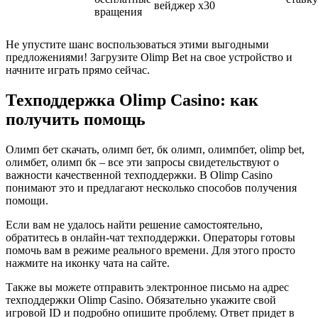
вейджер х30
вращения
Не упустите шанс воспользоваться этими выгодными
предложениями! Загрузите Olimp Bet на свое устройство и
начните играть прямо сейчас.
Техподдержка Olimp Casino: как
получить помощь
Олимп бет скачать, олимп бет, бк олимп, олимпбет, olimp bet,
олимбет, олимп бк – все эти запросы свидетельствуют о
важности качественной техподдержки. В Olimp Casino
понимают это и предлагают несколько способов получения
помощи.
Если вам не удалось найти решение самостоятельно,
обратитесь в онлайн-чат техподдержки. Операторы готовы
помочь вам в режиме реального времени. Для этого просто
нажмите на иконку чата на сайте.
Также вы можете отправить электронное письмо на адрес
техподдержки Olimp Casino. Обязательно укажите свой
игровой ID и подробно опишите проблему. Ответ придет в