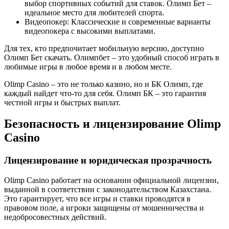
выбор спортивных событий для ставок. Олимп Бет –
идеальное место для любителей спорта.
Видеопокер: Классические и современные варианты
видеопокера с высокими выплатами.
Для тех, кто предпочитает мобильную версию, доступно
Олимп Бет скачать. Олимпбет – это удобный способ играть в
любимые игры в любое время и в любом месте.
Olimp Casino – это не только казино, но и БК Олимп, где
каждый найдет что-то для себя. Олимп БК – это гарантия
честной игры и быстрых выплат.
Безопасность и лицензирование Olimp
Casino
Лицензирование и юридическая прозрачность
Olimp Casino работает на основании официальной лицензии,
выданной в соответствии с законодательством Казахстана.
Это гарантирует, что все игры и ставки проводятся в
правовом поле, а игроки защищены от мошенничества и
недобросовестных действий.