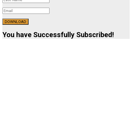
DOWNLOAD
You have Successfully Subscribed!