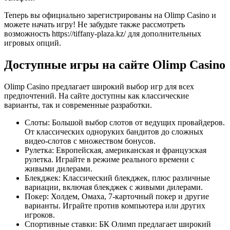
Теперь вы официально зарегистрированы на Olimp Casino и
можете начать игру! Не забудьте также рассмотреть
возможность https://tiffany-plaza.kz/ для дополнительных
игровых опций.
Доступные игры на сайте Olimp Casino
Olimp Casino предлагает широкий выбор игр для всех
предпочтений. На сайте доступны как классические
варианты, так и современные разработки.
Слоты: Большой выбор слотов от ведущих провайдеров.
От классических одноруких бандитов до сложных
видео-слотов с множеством бонусов.
Рулетка: Европейская, американская и французская
рулетка. Играйте в режиме реального времени с
живыми дилерами.
Блекджек: Классический блекджек, плюс различные
вариации, включая блекджек с живыми дилерами.
Покер: Холдем, Омаха, 7-карточный покер и другие
варианты. Играйте против компьютера или других
игроков.
Спортивные ставки: БК Олимп предлагает широкий