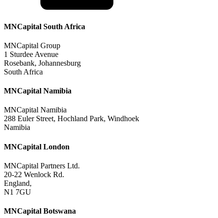
MNCapital South Africa
MNCapital Group
1 Sturdee Avenue
Rosebank, Johannesburg
South Africa
MNCapital Namibia
MNCapital Namibia
288 Euler Street, Hochland Park, Windhoek
Namibia
MNCapital London
MNCapital Partners Ltd.
20-22 Wenlock Rd.
England,
N1 7GU
MNCapital Botswana