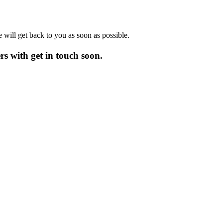
will get back to you as soon as possible.
 with get in touch soon.