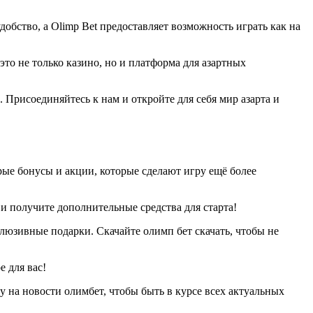
обство, а Olimp Bet предоставляет возможность играть как на
то не только казино, но и платформа для азартных
Присоединяйтесь к нам и откройте для себя мир азарта и
ые бонусы и акции, которые сделают игру ещё более
и получите дополнительные средства для старта!
люзивные подарки. Скачайте олимп бет скачать, чтобы не
е для вас!
на новости олимбет, чтобы быть в курсе всех актуальных