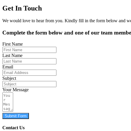
Get In Touch
We would love to hear from you. Kindly fill in the form below and we 
Complete the form below and one of our team members
First Name
Last Name
Email
Subject
Your Message
Submit Form
Contact Us