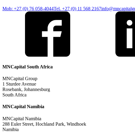
Mob: +27 (0) 76 058-4044
Tel. +27 (0) 11 568 2167
info@mncapitalg
MNCapital South Africa
MNCapital Group
1 Sturdee Avenue
Rosebank, Johannesburg
South Africa
MNCapital Namibia
MNCapital Namibia
288 Euler Street, Hochland Park, Windhoek
Namibia