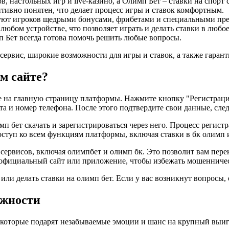
в, настольных игр и live-казино, а Олимп Бет – ставки на спор
итивно понятен, что делает процесс игры и ставок комфортным.
адуют игроков щедрыми бонусами, фрибетами и специальными пр
любом устройстве, что позволяет играть и делать ставки в любое
п Бет всегда готова помочь решить любые вопросы.
 сервис, широкие возможности для игры и ставок, а также гаран
м сайте?
е на главную страницу платформы. Нажмите кнопку "Регистрация
та и номер телефона. После этого подтвердите свои данные, сле
 бет скачать и зарегистрироваться через него. Процесс регист
оступ ко всем функциям платформы, включая ставки в бк олимп 
 сервисов, включая олимпбет и олимп бк. Это позволит вам пер
о официальный сайт или приложение, чтобы избежать мошенничес
или делать ставки на олимп бет. Если у вас возникнут вопросы, 
ожности
оторые подарят незабываемые эмоции и шанс на крупный выигры