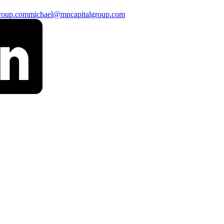
roup.com
michael@mncapitalgroup.com