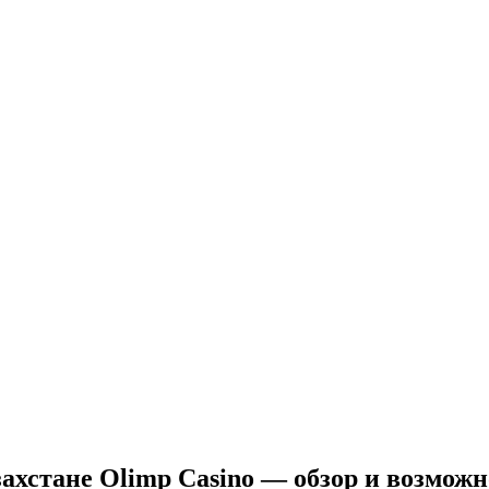
хстане Olimp Casino — обзор и возможн