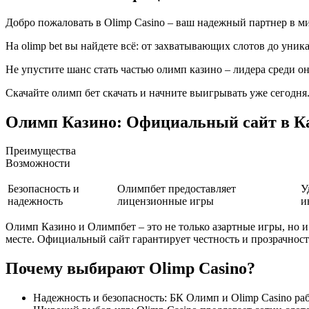
Добро пожаловать в Olimp Casino – ваш надежный партнер в ми
На olimp bet вы найдете всё: от захватывающих слотов до ун
Не упустите шанс стать частью олимп казино – лидера среди он
Скачайте олимп бет скачать и начните выигрывать уже сегодня
Олимп Казино: Официальный сайт в Ка
Преимущества
Возможности
Безопасность и
Олимпбет предоставляет
У
надежность
лицензионные игры
и
Олимп Казино и Олимпбет – это не только азартные игры, но 
месте. Официальный сайт гарантирует честность и прозрачност
Почему выбирают Olimp Casino?
Надежность и безопасность: БК Олимп и Olimp Casino ра