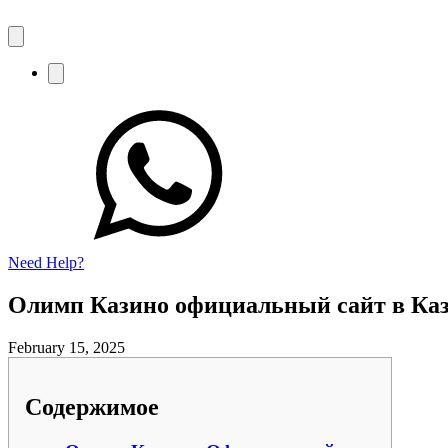
Need Help?
Олимп Казино официальный сайт в Каза
February 15, 2025
Содержимое