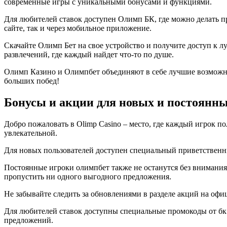
современные игры с уникальными бонусами и функциями.
Для любителей ставок доступен Олимп БК, где можно делать пр
сайте, так и через мобильное приложение.
Скачайте Олимп Бет на свое устройство и получите доступ к л
развлечений, где каждый найдет что-то по душе.
Олимп Казино и Олимпбет объединяют в себе лучшие возможнос
больших побед!
Бонусы и акции для новых и постоянны
Добро пожаловать в Olimp Casino – место, где каждый игрок 
увлекательной.
Для новых пользователей доступен специальный приветственный
Постоянные игроки олимпбет также не останутся без внимания.
пропустить ни одного выгодного предложения.
Не забывайте следить за обновлениями в разделе акций на офиц
Для любителей ставок доступны специальные промокоды от бк
предложений.