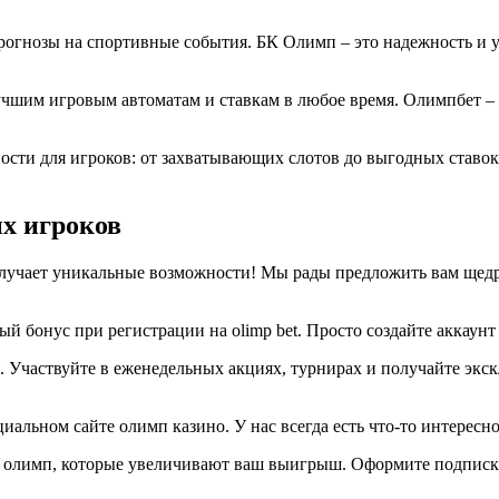
огнозы на спортивные события. БК Олимп – это надежность и уд
учшим игровым автоматам и ставкам в любое время. Олимпбет – э
ти для игроков: от захватывающих слотов до выгодных ставок. 
х игроков
получает уникальные возможности! Мы рады предложить вам щедр
 бонус при регистрации на olimp bet. Просто создайте аккаунт 
 Участвуйте в еженедельных акциях, турнирах и получайте экск
иальном сайте олимп казино. У нас всегда есть что-то интересно
 олимп, которые увеличивают ваш выигрыш. Оформите подписку 