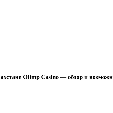
хстане Olimp Casino — обзор и возможн