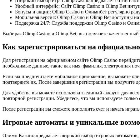
Широкий выбор игр: Olimp Casino предлагает сотни слото
Удобный интерфейс: Сайт Olimp Casino и Olimp Bet инту
Бонусы и акции: Olimp Casino и Олимпбет регулярно р
Мобильная версия: Olimp Casino и Olimp Bet доступны на 
Поддержка 24/7: Служба поддержки Olimp Casino и Олим
Выбирая Olimp Casino и Olimp Bet, вы получаете качественный
Как зарегистрироваться на официально
Для регистрации на официальном сайте Olimp Casino перейдит
необходимые данные, такие как имя, фамилия, электронная поч
Если вы предпочитаете мобильное приложение, вы можете олимп
подтвердите их. После завершения регистрации вы получите д
Для удобства вы можете использовать единый аккаунт для всех
повторной регистрации. Убедитесь, что вы используете тольк
После регистрации вы сможете пополнить счет и начать играть 
Игровые автоматы и уникальные возм
Олимп Казино предлагает широкий выбор игровых автоматов, к