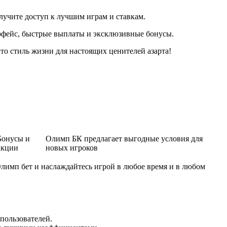
лучите доступ к лучшим играм и ставкам.
ерфейс, быстрые выплаты и эксклюзивные бонусы.
это стиль жизни для настоящих ценителей азарта!
Бонусы и
Олимп БК предлагает выгодные условия для
акции
новых игроков
лимп бет и наслаждайтесь игрой в любое время и в любом
пользователей.