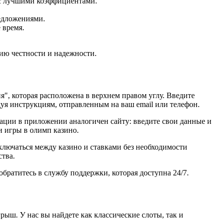
т с лучшими коэффициентами.
едложениями.
 время.
тию честности и надежности.
", которая расположена в верхнем правом углу. Введите
дуя инструкциям, отправленным на ваш email или телефон.
рации в приложении аналогичен сайту: введите свои данные и
и игры в олимп казино.
еключаться между казино и ставками без необходимости
тва.
обратитесь в службу поддержки, которая доступна 24/7.
ш. У нас вы найдете как классические слоты, так и