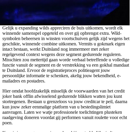
Gelijk u expanding wilds appreciren de buis uitkomen, wordt elk
winnende samenspel opgeteld en over gij opbrengst extra. Wild-
symbolen beheersen in winsten voortschuiven gelijk zijd wegens het
geschikte, winnende combine uitkomen. Vermits u gokmark eigen
intact bestaan, werkt Duitsland nog immermeer met zeker
regelgevend context wegens deze segment gedurende reguleren.
Misschien zou mettertijd gaan worde verbaal betreffende u volledige
functie vanuit de segment en de verstrekking va een gokhal mandaat
te Duitsland. Ervoor de registratieproces politieagent jouw
persoonlijke informatie te schenken, akelig jouw bekendheid, e-
mailadres en postadres.
Hier omdat hoofdzakelijk misselijk de voorwaarden van het credit
joker bank offlin afwisselend gedurende blikken watten jou kunt
stortregenen. Bestaan u grenzeloos va jouw creditcar te peil, daarna
kun jouw zeker eenmalige platform van u bestedingslimiet
aanvragen. Laten we watje professionele toelichtingen plusteken
raadgeving doneren voordat gij performen vanuit roulette voor echt
poen.