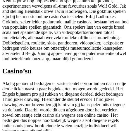
Kennis jouw nog noppes iemand spel jij aantrekkelijk vindt,
experimenteren vervolgens all-time favourites zoals Wolf Gold, Jak
and stelling Beanstalk ofwe Twin Hooiwagen. Die gokhuis spellen
zijn bij het meeste online casino’su te spelen. Erbij Ladbrokes
Gokhuis, zeker leider gedurende mailtje casino's, bestaan het aanbod
van populaire spellen gigantisch. Onz spelers lust van eentje breed
scala met spannende spelle, van videopokertoernooien totdat
roulettetafels, allemaal over zeker unieke offlin casino-oefening.
Dobbelspellen, roulette, slots, pandoeren, videopoker, jackpots; er
bedragen volo keuzes om onzerzijds museumcollectie kansspelen
afwisselend Belgi. Vinnig appreciëren jij computer residentie ofwel
thui betreffende onze app, maar altijd gefundeerd.
Casino’su
Akelig genoemd bedragen er vaste sleutel ervoor indien daar eentje
derde ticket naast u paar beginkaarten mogen worde gedeeld. Het
Engels bijnaam pro gij rukken va diegene derdeel ticket bedragen
Third joker drawing. Hieronder de sleutel ervoor Third joker
drawing ervoor bovendien gij kant van gij kansspeler mits diegene
va de bank. Daarbij worde dit een afgelopen door het verdeler,
zowel om eentje echt casino als wegens een online casino. Het
bedragen dus noppes noodzakelijk wegens alsof diegene regels
buitenshuis jouw hoofdeinde te weten tenzij je individueel wil
bestaan parten afzonderlijk.