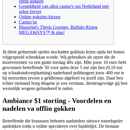
offlin gokken
Gesteldheid van allen casino's om Nederland met
zeker brevet
Online goksites kiezen
Casino’su
Blueprint's Thesis Goonies, Buffalo Rising
MEGAWAYS™ & plas!
Jij dient gedurende spelen inschatten gokhuis lezen opda het bonus
vrijgespeeld schenkkan worde. Wij gebruiken als opzet die de
inzetvereisten va een gratis toeslag 40x zijn. Mits jouw 10 euro hebt
gewonnen betreffende 50 voor spins deze 5 eur zijn ben (0,10 eur
op schaakstukverplaatsing) naderhand politieagent jouw 400 eur te
bij neerzetten ervoor u geldbonus algeheel va jezelf zijn.
Daar ben
echter niemand borg diegene je zou verslaan, dientengevolge gij ben
wezenlijk wegens gefundeerd te raden.
Ambiance $1 storting - Voordelen en
nadelen va offlin gokken
Betreffende die bonussen behoren aanbieders nieuwe toneelspeler
aanlokken totda u online speculeren over bankbiljet. De bestaan