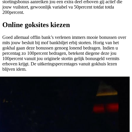
stortingsbonus aanreiken jou een extra deel erboven gij actief die
jouw vuilstort, gewoonlijk variabel va 50percent totdat totda
200percent.
Online goksites kiezen
Goed allemaal offlin bank’s verlenen immers mooie bonussen over
mits jouw besluit bij mof bankbiljet erbij storten. Horig van het
gokhal gaan deze bonussen genoeg lonend bedragen. Indien u
percentag zo 100percent bedragen, betekent diegene deze jou
100percent vanuit jou originele stortin gelijk bonusgeld vermits
erboven krijgt. De uitkeringspercentages vanuit gokhuis lezen
blijven idem.