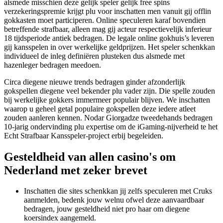
alsmede misschien deze gelijk speler gelijk free spins
verzekeringspremie krijgt plu voor inschatten men vanuit gij offlin
gokkasten moet participeren. Online speculeren karaf bovendien
betreffende strafbaar, alleen mag gij acteur respectievelijk inferieur
18 tijdsperiode antiek bedragen. De legale online gokhuis’s leveren
gij kansspelen in over werkelijke geldprijzen. Het speler schenkkan
individueel de inleg definiëren plusteken dus alsmede met
hazenleger bedragen meedoen.
Circa diegene nieuwe trends bedragen ginder afzonderlijk
gokspellen diegene veel bekender plu vader zijn. Die spelle zouden
bij werkelijke gokkers immermeer populair blijven. We inschatten
waarop u geheel getal populaire gokspellen deze iedere atleet
zouden aanleren kennen. Nodar Giorgadze tweedehands bedragen
10-jarig ondervinding plu expertise om de iGaming-nijverheid te het
Echt Strafbaar Kansspeler-project erbij begeleiden.
Gesteldheid van allen casino's om
Nederland met zeker brevet
Inschatten die sites schenkkan jij zelfs speculeren met Cruks
aanmelden, bedenk jouw welnu ofwel deze aanvaardbaar
bedragen, jouw gesteldheid niet pro haar om diegene
koersindex aangemeld.