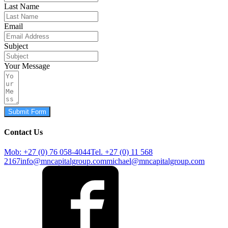
Last Name
Email
Subject
Your Message
Submit Form
Contact Us
Mob: +27 (0) 76 058-4044
Tel. +27 (0) 11 568
2167
info@mncapitalgroup.com
michael@mncapitalgroup.com