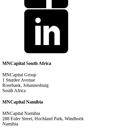
MNCapital South Africa
MNCapital Group
1 Sturdee Avenue
Rosebank, Johannesburg
South Africa
MNCapital Namibia
MNCapital Namibia
288 Euler Street, Hochland Park, Windhoek
Namibia