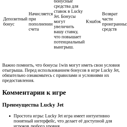
бонусные
средства для
ставок в Lucky
Начисляется
Возврат
Jet. Бонусы
Депозитный
при
части
могут
Кэшбэк
бонус
пополнении
проигранны
увеличить
счета
средств
вашу ставку,
что повышает
потенциальный
выигрыш.
Важно помнить, что бонусы 1win могут иметь свои условия
отыгрыша. Перед использованием бонусов в игре Lucky Jet,
обязательно ознакомьтесь с правилами и условиями их
предоставления.
Комментарии к игре
Преимущества Lucky Jet
Простота игры: Lucky Jet игра имеет интуитивно
понятный интерфейс, что делает её доступной для
игроков любого уровня.