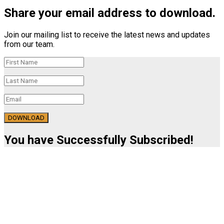
Share your email address to download.
Join our mailing list to receive the latest news and updates
from our team.
DOWNLOAD
You have Successfully Subscribed!