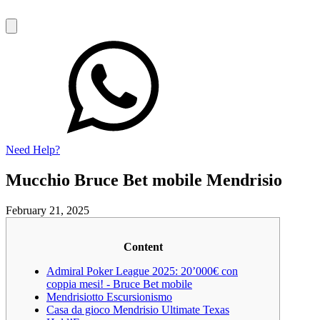
Need Help?
Mucchio Bruce Bet mobile Mendrisio
February 21, 2025
Content
Admiral Poker League 2025: 20’000€ con
coppia mesi! - Bruce Bet mobile
Mendrisiotto Escursionismo
Casa da gioco Mendrisio Ultimate Texas