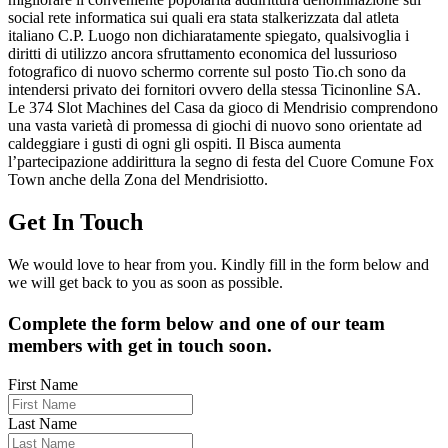
social rete informatica sui quali era stata stalkerizzata dal atleta
italiano C.P. Luogo non dichiaratamente spiegato, qualsivoglia i
diritti di utilizzo ancora sfruttamento economica del lussurioso
fotografico di nuovo schermo corrente sul posto Tio.ch sono da
intendersi privato dei fornitori ovvero della stessa Ticinonline SA.
Le 374 Slot Machines del Casa da gioco di Mendrisio comprendono
una vasta varietà di promessa di giochi di nuovo sono orientate ad
caldeggiare i gusti di ogni gli ospiti. Il Bisca aumenta
l’partecipazione addirittura la segno di festa del Cuore Comune Fox
Town anche della Zona del Mendrisiotto.
Get In Touch
We would love to hear from you. Kindly fill in the form below and
we will get back to you as soon as possible.
Complete the form below and one of our team
members with get in touch soon.
First Name
Last Name