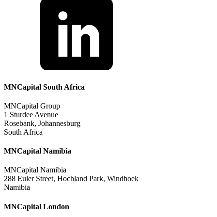
MNCapital South Africa
MNCapital Group
1 Sturdee Avenue
Rosebank, Johannesburg
South Africa
MNCapital Namibia
MNCapital Namibia
288 Euler Street, Hochland Park, Windhoek
Namibia
MNCapital London