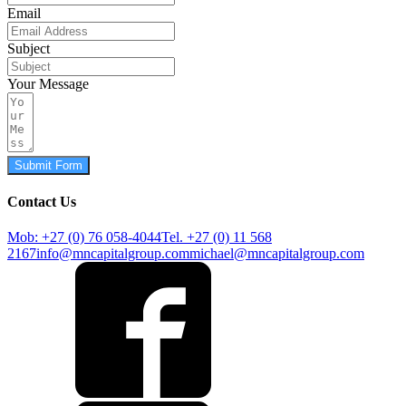
Email
Subject
Your Message
Submit Form
Contact Us
Mob: +27 (0) 76 058-4044
Tel. +27 (0) 11 568
2167
info@mncapitalgroup.com
michael@mncapitalgroup.com