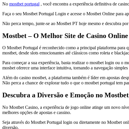
No
mostbet portugal
, você encontra a experiência definitiva de casi
Faça o seu Mostbet Portugal Login e acesse o Mostbet Online para ap
Não perca tempo, junte-se ao Mostbet PT hoje mesmo e descubra por 
Mostbet – O Melhor Site de Casino Online
O Mostbet Portugal é reconhecido como a principal plataforma para q
mostbet, desde slots emocionantes até clássicos como roleta e blackja
Para começar a sua experiência, basta realizar o mostbet login ou o m
mosbet oferece uma interface intuitiva, tornando a navegação simples p
Além do casino mostbet, a plataforma também é líder em apostas desp
Não perca a chance de explorar tudo o que o mostbet portugal tem par
Descubra a Diversão e Emoção no Mostbet
No Mostbet Casino, a experiência de jogo online atinge um novo nível
melhores opções de apostas e cassino.
Seja através do Mostbet Portugal login ou diretamente no Mostbet onli
diversão.