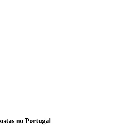
ostas no Portugal