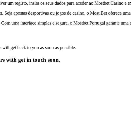
iver um registo, insira os seus dados para aceder ao Mostbet Casino e e
t. Seja apostas desportivas ou jogos de casino, o Most Bet oferece uma
 Com uma interface simples e segura, o Mostbet Portugal garante uma e
will get back to you as soon as possible.
 with get in touch soon.