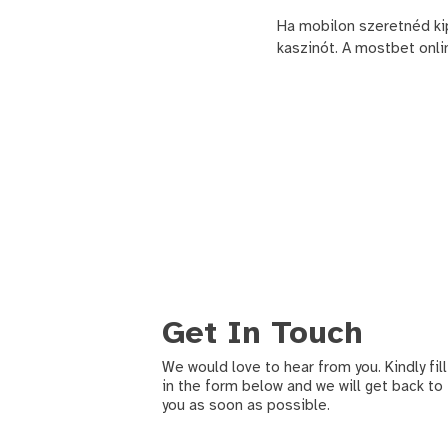
Ha mobilon szeretnéd kip
kaszinót. A mostbet onli
Get In Touch
We would love to hear from you. Kindly fill
in the form below and we will get back to
you as soon as possible.