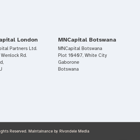
pital London
MNCapital Botswana
tal Partners Ltd.
MNCapital Botswana
 Wenlock Rd.
Plot 10407, White City
d,
Gaborone
U
Botswana
Rights Reserved. Maintainance by Rivondele Media