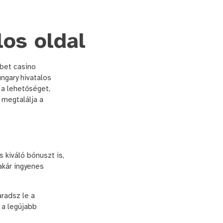
los oldal
bet casino
ngary hivatalos
 a lehetőséget,
 megtalálja a
 kiváló bónuszt is,
akár ingyenes
radsz le a
 a legújabb