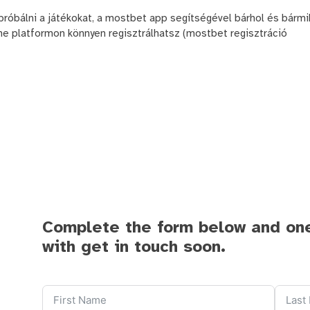
róbálni a játékokat, a mostbet app segítségével bárhol és bármi
ne platformon könnyen regisztrálhatsz (mostbet regisztráció
Complete the form below and on
with get in touch soon.