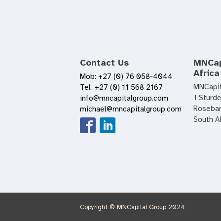
Contact Us
MNCap
Africa
Mob: +27 (0) 76 058-4044
MNCapit
Tel. +27 (0) 11 568 2167
1 Sturd
info@mncapitalgroup.com
Roseban
michael@mncapitalgroup.com
South Af
Copyright © MNCapital Group 2024