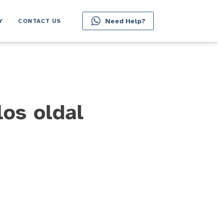
Need Help?
Y
CONTACT US
los oldal