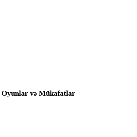
 Oyunlar və Mükafatlar