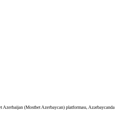
stbet Azerbaijan (Mostbet Azerbaycan) platforması, Azərbaycanda