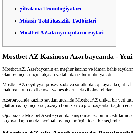
Şifrələmə Texnologiyaları
Müasir Təhlükəsizlik Tədbirləri
Mostbet AZ-də oyunçuların rəyləri
Mostbet AZ Kasinosu Azərbaycanda - Yeni
Mostbet AZ, Azərbaycanın ən məşhur kazino və idman bahis saytlarından
olan oyunçular üçün əlçatan və təhlükəsiz bir mühit yaradır.
Mostbet AZ qeydiyyat prosesi sadə və sürətli olaraq həyata keçirilir. İ
məlumatlarını daxil etməli və hesablarına daxil olmalıdırlar.
Azərbaycanda kazino saytlari arasında Mostbet AZ unikal bir yeri tut
platforma, oyunçulara çoxsaylı bonuslar və promosyonlar təqdim edərə
Əgər siz də Mostbet Azerbaycan ilə tanış olmaq və onun təkliflərində
başlayanlar, həm də təcrübəli oyunçular üçün ideal bir seçimdir.