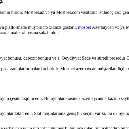
ı
nın biridir. Mostbet.az və ya Mostbet.com vasitəsilə istifadəçilərə geni
n platformada müştərilərə xidmət göstərir.
mosbet
Azerbaycan və ya Mos
asına malik olmasına səbəb olur.
yat bonusu, depozit bonusu və s.
Qeydiyyat
Sadə və sürətli prosedur
Ə
göstərən platformalardan biridir. Mostbet azerbaycan müştəriləri üçün xü
oyun çeşidi təqdim edir. Bu oyunlar arasında azerbaycanda kazino saytla
unlar təklif edir. Slot maşınlarında geniş bir seçim var ki, bu da oyun
 Azerbaycan üçün nəzərdə tutulmuş bütün imkanları qiymətləndirə bilərl