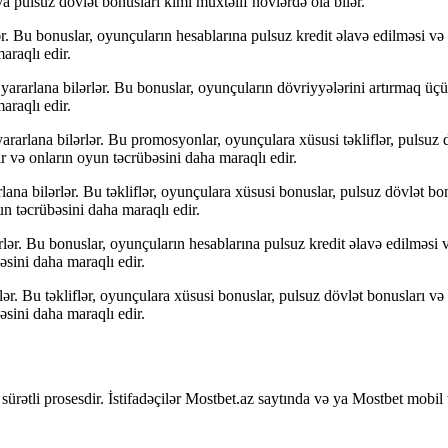
a pulsuz dövlət bonusları kimi müxtəlif növlərdə ola bilər.
. Bu bonuslar, oyunçuların hesablarına pulsuz kredit əlavə edilməsi və ya
raqlı edir.
ararlana bilərlər. Bu bonuslar, oyunçuların dövriyyələrini artırmaq üçün
raqlı edir.
rarlana bilərlər. Bu promosyonlar, oyunçulara xüsusi təkliflər, pulsuz d
və onların oyun təcrübəsini daha maraqlı edir.
ana bilərlər. Bu təkliflər, oyunçulara xüsusi bonuslar, pulsuz dövlət bon
n təcrübəsini daha maraqlı edir.
r. Bu bonuslar, oyunçuların hesablarına pulsuz kredit əlavə edilməsi və y
sini daha maraqlı edir.
ər. Bu təkliflər, oyunçulara xüsusi bonuslar, pulsuz dövlət bonusları və y
sini daha maraqlı edir.
rətli prosesdir. İstifadəçilər Mostbet.az saytında və ya Mostbet mobil