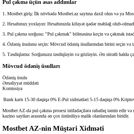
Pul çəkmə üçün əsas addımlar
1. Mostbet giriş: İlk növbədə Mostbet.az saytına daxil olun və ya Most
2. Hesabınızı yoxlayın: Hesabınızda kifayət qədər məbləğ olub-olmad
3. Pul çəkmə sorğusu: "Pul çəkmək" bölməsinə keçin və çəkmək istədi
4. Ödəniş üsulunu seçin: Mövcud ödəniş üsullarından birini seçin və t
5. Təsdiqləmə: Sorğunuzu təsdiqləyin və gözləyin. Ən sürətli halda ç
Mövcud ödəniş üsulları
Ödəniş üsulu
Əməliyyat müddəti
Komissiya
Bank kartı
15-30 dəqiqə
0%
E-Pul xidmətləri
5-15 dəqiqə
0%
Kripto
Mostbet AZ-də pul çəkmə prosesi istifadəçilərə rahatlıq təmin edir və
kazino saytları arasında ən çox üstünlüyə malik olanlarından biridir.
Mostbet AZ-nin Müştəri Xidməti