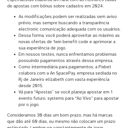
de apostas com bônus sobre cadastro em 2024.
As modificações podem ser realizadas sem aviso
prévio, mas sempre buscando a transparência
electronic comunicação adequada com os usuários.
Dessa forma, você poderá aproveitar ao máximo as
novas ofertas de 1win benefit code e aprimorar a
sua experiência de jogo.
Em nossos testes, nunca enfrentamos problemas
possuindo pagamentos através dessa empresa.
Como intermediária para pagamentos, a Pixbet
colabora com a An SpacePay, empresa sediada no
Rj de Janeiro elizabeth com vasta experiência
desde 2015.
Vá para “Apostas” se você planeja apostar em 1
evento futuro, systems para “Ao Vivo” para apostar
por o jogo.
Consideramos 30 dias um bom prazo, mas há marcas
que dão até 60 dias, ou mesmo não colocam um prazo
estipulado. Lembre-se constantemente de jogar