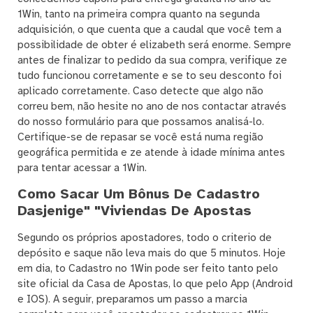
1Win, tanto na primeira compra quanto na segunda
adquisición, o que cuenta que a caudal que você tem a
possibilidade de obter é elizabeth será enorme. Sempre
antes de finalizar to pedido da sua compra, verifique ze
tudo funcionou corretamente e se to seu desconto foi
aplicado corretamente. Caso detecte que algo não
correu bem, não hesite no ano de nos contactar através
do nosso formulário para que possamos analisá-lo.
Certifique-se de repasar se você está numa região
geográfica permitida e ze atende à idade mínima antes
para tentar acessar a 1Win.
Como Sacar Um Bônus De Cadastro
Dasjenige" "Viviendas De Apostas
Segundo os próprios apostadores, todo o criterio de
depósito e saque não leva mais do que 5 minutos. Hoje
em dia, to Cadastro no 1Win pode ser feito tanto pelo
site oficial da Casa de Apostas, lo que pelo App (Android
e IOS). A seguir, preparamos um passo a marcia