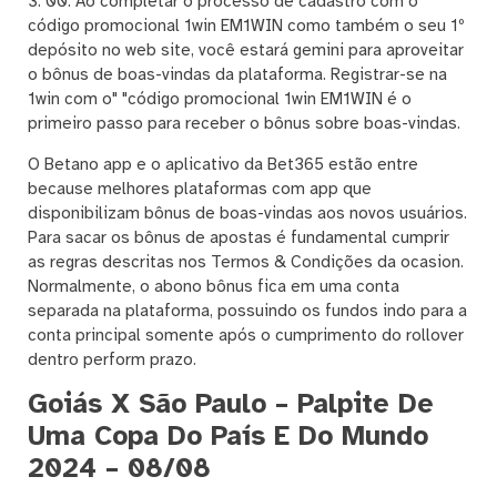
3. 00. Ao completar o processo de cadastro com o
código promocional 1win EM1WIN como também o seu 1º
depósito no web site, você estará gemini para aproveitar
o bônus de boas-vindas da plataforma. Registrar-se na
1win com o" "código promocional 1win EM1WIN é o
primeiro passo para receber o bônus sobre boas-vindas.
O Betano app e o aplicativo da Bet365 estão entre
because melhores plataformas com app que
disponibilizam bônus de boas-vindas aos novos usuários.
Para sacar os bônus de apostas é fundamental cumprir
as regras descritas nos Termos & Condições da ocasion.
Normalmente, o abono bônus fica em uma conta
separada na plataforma, possuindo os fundos indo para a
conta principal somente após o cumprimento do rollover
dentro perform prazo.
Goiás X São Paulo – Palpite De
Uma Copa Do País E Do Mundo
2024 – 08/08