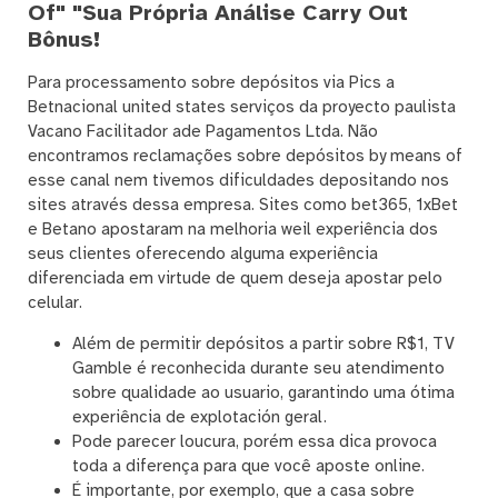
Of" "Sua Própria Análise Carry Out
Bônus!
Para processamento sobre depósitos via Pics a
Betnacional united states serviços da proyecto paulista
Vacano Facilitador ade Pagamentos Ltda. Não
encontramos reclamações sobre depósitos by means of
esse canal nem tivemos dificuldades depositando nos
sites através dessa empresa. Sites como bet365, 1xBet
e Betano apostaram na melhoria weil experiência dos
seus clientes oferecendo alguma experiência
diferenciada em virtude de quem deseja apostar pelo
celular.
Além de permitir depósitos a partir sobre R$1, TV
Gamble é reconhecida durante seu atendimento
sobre qualidade ao usuario, garantindo uma ótima
experiência de explotación geral.
Pode parecer loucura, porém essa dica provoca
toda a diferença para que você aposte online.
É importante, por exemplo, que a casa sobre