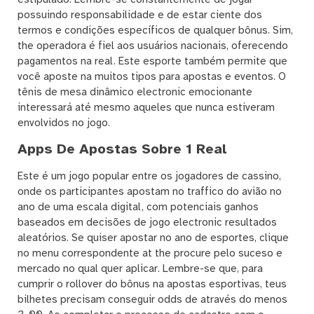
possuindo responsabilidade e de estar ciente dos
termos e condições específicos de qualquer bônus. Sim,
the operadora é fiel aos usuários nacionais, oferecendo
pagamentos na real. Este esporte também permite que
você aposte na muitos tipos para apostas e eventos. O
tênis de mesa dinâmico electronic emocionante
interessará até mesmo aqueles que nunca estiveram
envolvidos no jogo.
Apps De Apostas Sobre 1 Real
Este é um jogo popular entre os jogadores de cassino,
onde os participantes apostam no traffico do avião no
ano de uma escala digital, com potenciais ganhos
baseados em decisões de jogo electronic resultados
aleatórios. Se quiser apostar no ano de esportes, clique
no menu correspondente at the procure pelo suceso e
mercado no qual quer aplicar. Lembre-se que, para
cumprir o rollover do bônus na apostas esportivas, teus
bilhetes precisam conseguir odds de através do menos