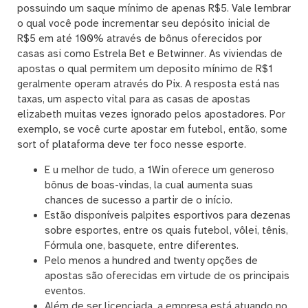
possuindo um saque mínimo de apenas R$5. Vale lembrar
o qual você pode incrementar seu depósito inicial de
R$5 em até 100% através de bônus oferecidos por
casas asi como Estrela Bet e Betwinner. As viviendas de
apostas o qual permitem um deposito mínimo de R$1
geralmente operam através do Pix. A resposta está nas
taxas, um aspecto vital para as casas de apostas
elizabeth muitas vezes ignorado pelos apostadores. Por
exemplo, se você curte apostar em futebol, então, some
sort of plataforma deve ter foco nesse esporte.
E u melhor de tudo, a 1Win oferece um generoso
bônus de boas-vindas, la cual aumenta suas
chances de sucesso a partir de o início.
Estão disponíveis palpites esportivos para dezenas
sobre esportes, entre os quais futebol, vôlei, tênis,
Fórmula one, basquete, entre diferentes.
Pelo menos a hundred and twenty opções de
apostas são oferecidas em virtude de os principais
eventos.
Além de ser licenciada, a empresa está atuando no