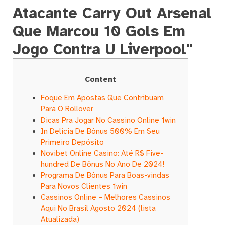
Atacante Carry Out Arsenal
Que Marcou 10 Gols Em
Jogo Contra U Liverpool"
Content
Foque Em Apostas Que Contribuam
Para O Rollover
Dicas Pra Jogar No Cassino Online 1win
In Delicia De Bônus 500% Em Seu
Primeiro Depósito
Novibet Online Casino: Até R$ Five-
hundred De Bônus No Ano De 2024!
Programa De Bônus Para Boas-vindas
Para Novos Clientes 1win
Cassinos Online – Melhores Cassinos
Aqui No Brasil Agosto 2024 (lista
Atualizada)