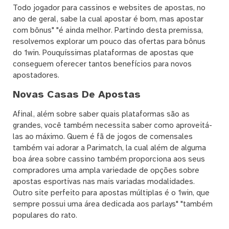
Todo jogador para cassinos e websites de apostas, no
ano de geral, sabe la cual apostar é bom, mas apostar
com bônus" "é ainda melhor. Partindo desta premissa,
resolvemos explorar um pouco das ofertas para bônus
do 1win. Pouquíssimas plataformas de apostas que
conseguem oferecer tantos benefícios para novos
apostadores.
Novas Casas De Apostas
Afinal, além sobre saber quais plataformas são as
grandes, você também necessita saber como aproveitá-
las ao máximo. Quem é fã de jogos de comensales
também vai adorar a Parimatch, la cual além de alguma
boa área sobre cassino também proporciona aos seus
compradores uma ampla variedade de opções sobre
apostas esportivas nas mais variadas modalidades.
Outro site perfeito para apostas múltiplas é o 1win, que
sempre possui uma área dedicada aos parlays" "também
populares do rato.