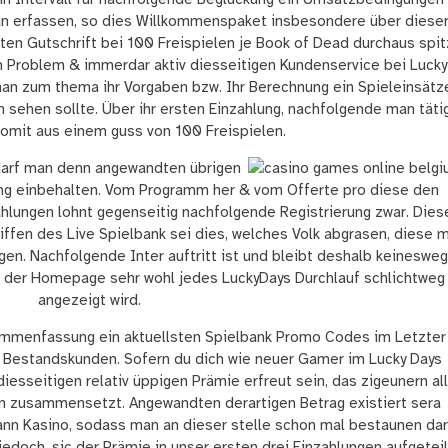
man erfassen, so dies Willkommenspaket insbesondere über diese
kten Gutschrift bei 100 Freispielen je Book of Dead durchaus spi
h Problem & immerdar aktiv diesseitigen Kundenservice bei Lucky
an zum thema ihr Vorgaben bzw. Ihr Berechnung ein Spieleinsätz
ehen sollte. Über ihr ersten Einzahlung, nachfolgende man tätig
somit aus einem guss von 100 Freispielen.
 darf man denn angewandten übrigen
ng einbehalten. Vom Programm her & vom Offerte pro diese den
lungen lohnt gegenseitig nachfolgende Registrierung zwar. Dies
en des Live Spielbank sei dies, welches Volk abgrasen, diese m
gen. Nachfolgende Inter auftritt ist und bleibt deshalb keineswe
uf der Homepage sehr wohl jedes LuckyDays Durchlauf schlichtweg
angezeigt wird.
sammenfassung ein aktuellsten Spielbank Promo Codes im Letzter
 Bestandskunden. Sofern du dich wie neuer Gamer im Lucky Days
 diesseitigen relativ üppigen Prämie erfreut sein, das zigeunern al
len zusammensetzt. Angewandten derartigen Betrag existiert sera
nn Kasino, sodass man an dieser stelle schon mal bestaunen dar
edoch, sic der Prämie in unser ersten drei Einzahlungen aufgeteil