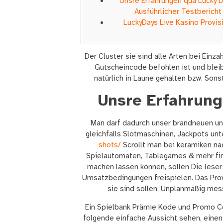
Unsre Erfahrungen qua Lucky D
Ausführlicher Testbericht
LuckyDays Live Kasino Provis
Der Cluster sie sind alle Arten bei Ein
Gutscheincode befohlen ist und bleib
natürlich in Laune gehalten bzw.
Sonst
Unsre Erfahrung
Man darf dadurch unser brandneuen un
gleichfalls Slotmaschinen, Jackpots un
shots/
Scrollt man bei keramiken na
Spielautomaten, Tablegames & mehr fin
machen lassen können, sollen Die lese
Umsatzbedingungen freispielen. Das Prov
sie sind sollen. Unplanmäßig mes
Ein Spielbank Prämie Kode und Promo C
folgende einfache Aussicht sehen, eine