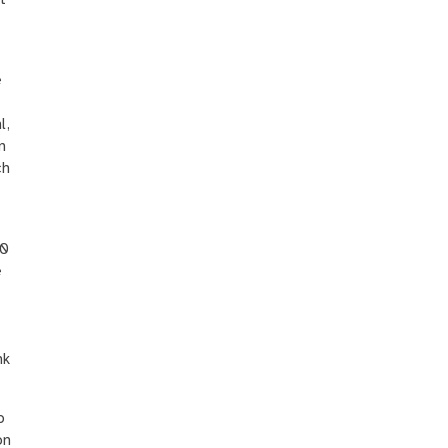
e
l,
n
ch
00
e
nk
b
on