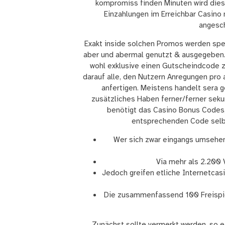
kompromiss finden Minuten wird dies
Einzahlungen im Erreichbar Casino 
angesch
Exakt inside solchen Promos werden sp
aber und abermal genutzt & ausgegeben. 
wohl exklusive einen Gutscheindcode z
darauf alle, den Nutzern Anregungen pro
anfertigen. Meistens handelt sera 
zusätzliches Haben ferner/ferner sekun
benötigt das Casino Bonus Codes, 
entsprechenden Code selbs
Wer sich zwar eingangs umsehen
Via mehr als 2.200 
Jedoch greifen etliche Internetcas
Die zusammenfassend 100 Freispie
Zunächst sollte vermerkt werden, so e