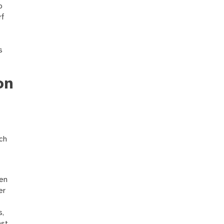
o
rf
s
on
ch
en
er
s,
nst