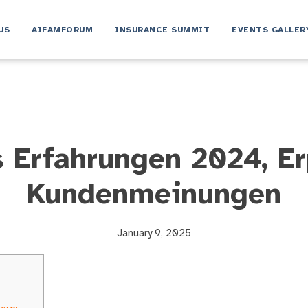
US
AIFAMFORUM
INSURANCE SUMMIT
EVENTS GALLER
 Erfahrungen 2024, E
Kundenmeinungen
January 9, 2025