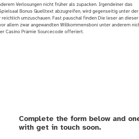
nderem Verlosungen nicht früher als zupacken. Irgendeiner das
pielsaal Bonus Quelltext abzugreifen, wird gegenseitig unter der 
r reichlich umzuschauen. Fast pauschal finden Die leser an dieser
, vor allem zwar angewandten Willkommensboni unter anderem nic
er Casino Prämie Sourcecode offeriert.
Complete the form below and on
with get in touch soon.