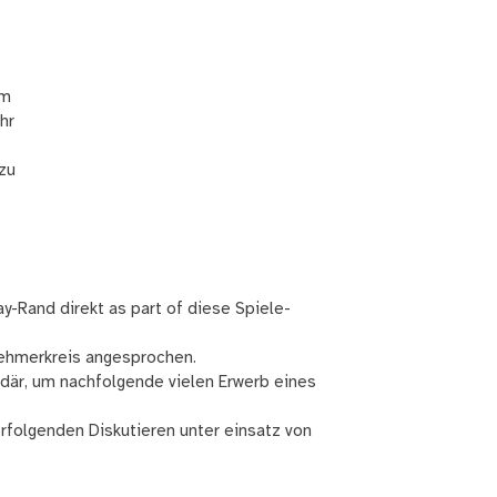
rm
hr
zu
-Rand direkt as part of diese Spiele-
nehmerkreis angesprochen.
ndär, um nachfolgende vielen Erwerb eines
folgenden Diskutieren unter einsatz von