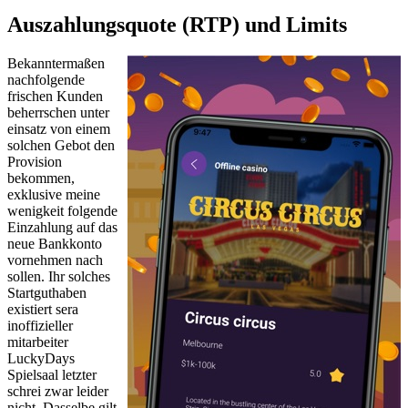
Auszahlungsquote (RTP) und Limits
Bekanntermaßen
nachfolgende
frischen Kunden
beherrschen unter
einsatz von einem
solchen Gebot den
Provision
bekommen,
exklusive meine
wenigkeit folgende
Einzahlung auf das
neue Bankkonto
vornehmen nach
sollen. Ihr solches
Startguthaben
existiert sera
inoffizieller
mitarbeiter
LuckyDays
Spielsaal letzter
schrei zwar leider
nicht. Dasselbe gilt