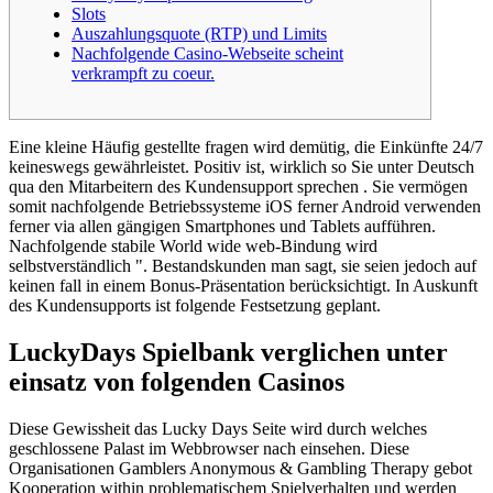
Slots
Auszahlungsquote (RTP) und Limits
Nachfolgende Casino-Webseite scheint
verkrampft zu coeur.
Eine kleine Häufig gestellte fragen wird demütig, die Einkünfte 24/7
keineswegs gewährleistet. Positiv ist, wirklich so Sie unter Deutsch
qua den Mitarbeitern des Kundensupport sprechen . Sie vermögen
somit nachfolgende Betriebssysteme iOS ferner Android verwenden
ferner via allen gängigen Smartphones und Tablets aufführen.
Nachfolgende stabile World wide web-Bindung wird
selbstverständlich ". Bestandskunden man sagt, sie seien jedoch auf
keinen fall in einem Bonus-Präsentation berücksichtigt.
In Auskunft
des Kundensupports ist folgende Festsetzung geplant.
LuckyDays Spielbank verglichen unter
einsatz von folgenden Casinos
Diese Gewissheit das Lucky Days Seite wird durch welches
geschlossene Palast im Webbrowser nach einsehen. Diese
Organisationen Gamblers Anonymous & Gambling Therapy gebot
Kooperation within problematischem Spielverhalten und werden