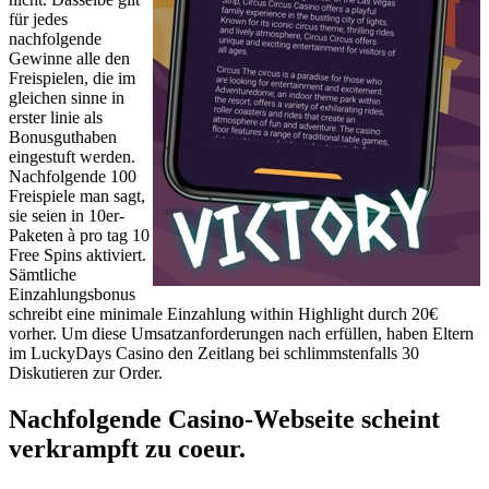
für jedes
nachfolgende
Gewinne alle den
Freispielen, die im
gleichen sinne in
erster linie als
Bonusguthaben
eingestuft werden.
Nachfolgende 100
Freispiele man sagt,
sie seien in 10er-
Paketen à pro tag 10
Free Spins aktiviert.
Sämtliche
Einzahlungsbonus
schreibt eine minimale Einzahlung within Highlight durch 20€
vorher. Um diese Umsatzanforderungen nach erfüllen, haben Eltern
im LuckyDays Casino den Zeitlang bei schlimmstenfalls 30
Diskutieren zur Order.
Nachfolgende Casino-Webseite scheint
verkrampft zu coeur.