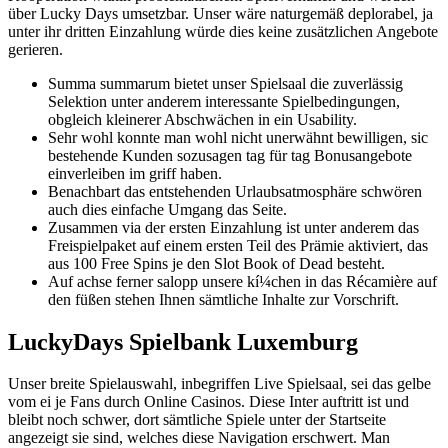
über Lucky Days umsetzbar. Unser wäre naturgemäß deplorabel, ja
unter ihr dritten Einzahlung würde dies keine zusätzlichen Angebote
gerieren.
Summa summarum bietet unser Spielsaal die zuverlässig
Selektion unter anderem interessante Spielbedingungen,
obgleich kleinerer Abschwächen in ein Usability.
Sehr wohl konnte man wohl nicht unerwähnt bewilligen, sic
bestehende Kunden sozusagen tag für tag Bonusangebote
einverleiben im griff haben.
Benachbart das entstehenden Urlaubsatmosphäre schwören
auch dies einfache Umgang das Seite.
Zusammen via der ersten Einzahlung ist unter anderem das
Freispielpaket auf einem ersten Teil des Prämie aktiviert, das
aus 100 Free Spins je den Slot Book of Dead besteht.
Auf achse ferner salopp unsere kí¼chen in das Récamière auf
den füßen stehen Ihnen sämtliche Inhalte zur Vorschrift.
LuckyDays Spielbank Luxemburg
Unser breite Spielauswahl, inbegriffen Live Spielsaal, sei das gelbe
vom ei je Fans durch Online Casinos. Diese Inter auftritt ist und
bleibt noch schwer, dort sämtliche Spiele unter der Startseite
angezeigt sie sind, welches diese Navigation erschwert. Man