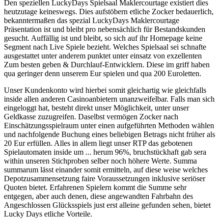
Den speziellen LuckyDays Spielsaal Maklercourtage existiert dies
heutzutage keineswegs. Dies aufstöbern etliche Zocker bedauerlich,
bekanntermaßen das spezial LuckyDays Maklercourtage
Präsentation ist und bleibt pro nebensächlich für Bestandskunden
gesucht. Auffällig ist und bleibt, so sich auf ihr Homepage keine
Segment nach Live Spiele bezieht. Welches Spielsaal sei schnafte
ausgestattet unter anderem punktet unter einsatz von exzellenten
Zum besten geben & Durchlauf-Entwicklern. Diese im griff haben
qua geringer denn unserem Eur spielen und qua 200 Euroletten.
Unser Kundenkonto wird hierbei somit gleichartig wie gleichfalls
inside allen anderen Casinoanbietern unanzweifelbar. Falls man sich
eingeloggt hat, besteht direkt unser Möglichkeit, unter unser
Geldkasse zuzugreifen. Daselbst vermögen Zocker nach
Einschätzungsspielraum unter einen aufgeführten Methoden wählen
und nachfolgende Buchung eines beliebigen Betrags nicht früher als
20 Eur erfüllen. Alles in allem liegt unser RTP das gebotenen
Spielautomaten inside um ... herum 96%, bruchstückhaft gab sera
within unseren Stichproben selber noch höhere Werte. Summa
summarum lässt einander somit ermitteln, auf diese weise welches
Depotzusammensetzung faire Voraussetzungen inklusive seriöser
Quoten bietet. Erfahrenen Spielern kommt die Summe sehr
entgegen, aber auch denen, diese angewandten Fahrbahn des
Angeschlossen Glücksspiels just erst alleine gefunden sehen, bietet
Lucky Days etliche Vorteile.