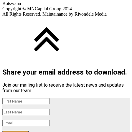
Botswana
Copyright © MNCapital Group 2024
All Rights Reserved. Maintainance by Rivondele Media
Share your email address to download.
Join our mailing list to receive the latest news and updates
from our team.