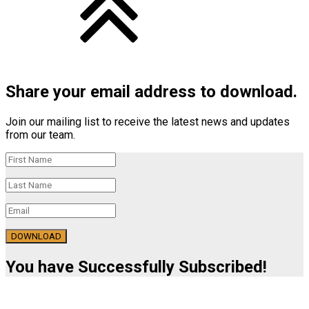
Share your email address to download.
Join our mailing list to receive the latest news and updates
from our team.
DOWNLOAD
You have Successfully Subscribed!