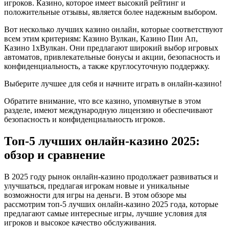
игроков. Казино, которое имеет высокий рейтинг и
положительные отзывы, является более надежным выбором.
Вот несколько лучших казино онлайн, которые соответствуют
всем этим критериям: Казино Вулкан, Казино Пин Ап,
Казино 1хВулкан. Они предлагают широкий выбор игровых
автоматов, привлекательные бонусы и акции, безопасность и
конфиденциальность, а также круглосуточную поддержку.
Выберите лучшее для себя и начните играть в онлайн-казино!
Обратите внимание, что все казино, упомянутые в этом
разделе, имеют международную лицензию и обеспечивают
безопасность и конфиденциальность игроков.
Топ-5 лучших онлайн-казино 2025:
обзор и сравнение
В 2025 году рынок онлайн-казино продолжает развиваться и
улучшаться, предлагая игрокам новые и уникальные
возможности для игры на деньги. В этом обзоре мы
рассмотрим топ-5 лучших онлайн-казино 2025 года, которые
предлагают самые интересные игры, лучшие условия для
игроков и высокое качество обслуживания.