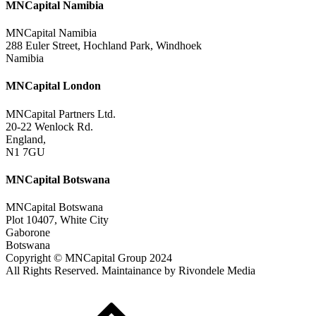
MNCapital Namibia
MNCapital Namibia
288 Euler Street, Hochland Park, Windhoek
Namibia
MNCapital London
MNCapital Partners Ltd.
20-22 Wenlock Rd.
England,
N1 7GU
MNCapital Botswana
MNCapital Botswana
Plot 10407, White City
Gaborone
Botswana
Copyright © MNCapital Group 2024
All Rights Reserved. Maintainance by Rivondele Media