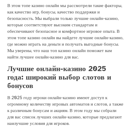
В этом топе казино онлайн мы рассмотрели такие факторы,
как качество игр, бонусы, качество поддержки и
безопасность. Мы выбрали только лучшие онлайн-казино,
которые соответствуют высоким стандартам и
обеспечивают безопасное и комфортное игровое опыта. В
этом топе казино онлайн вы найдете лучшие онлайн-казино,
где можно играть на деньги и получать выгодные бонусы.
Мы уверены, что наш топ казино онлайн поможет вам
найти лучшее онлайн-казино для вас.
Лучшие онлайн-казино 2025
года: широкий выбор слотов и
бонусов
В 2025 году игроки онлайн-казино имеют доступ к
огромному количеству игровых автоматов и слотов, а также
к различным бонусам и акциям. В этом году мы собрали
для вас список лучших онлайн-казино, которые предлагают
наилучшие условия для игроков.