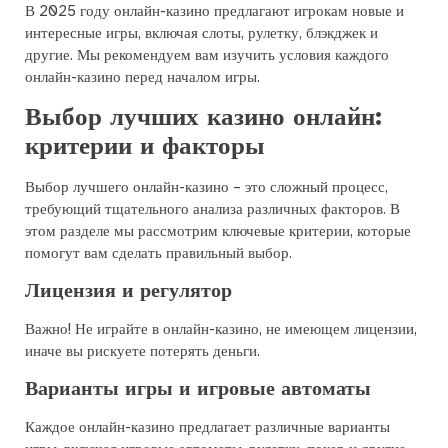
В 2025 году онлайн-казино предлагают игрокам новые и
интересные игры, включая слоты, рулетку, блэкджек и
другие. Мы рекомендуем вам изучить условия каждого
онлайн-казино перед началом игры.
Выбор лучших казино онлайн:
критерии и факторы
Выбор лучшего онлайн-казино – это сложный процесс,
требующий тщательного анализа различных факторов. В
этом разделе мы рассмотрим ключевые критерии, которые
помогут вам сделать правильный выбор.
Лицензия и регулятор
Важно! Не играйте в онлайн-казино, не имеющем лицензии,
иначе вы рискуете потерять деньги.
Варианты игры и игровые автоматы
Каждое онлайн-казино предлагает различные варианты