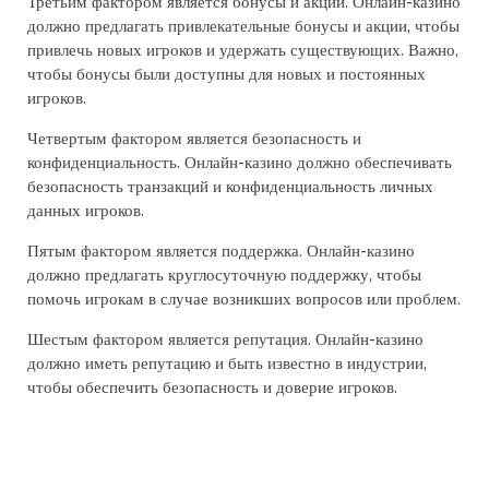
Третьим фактором является бонусы и акции. Онлайн-казино
должно предлагать привлекательные бонусы и акции, чтобы
привлечь новых игроков и удержать существующих. Важно,
чтобы бонусы были доступны для новых и постоянных
игроков.
Четвертым фактором является безопасность и
конфиденциальность. Онлайн-казино должно обеспечивать
безопасность транзакций и конфиденциальность личных
данных игроков.
Пятым фактором является поддержка. Онлайн-казино
должно предлагать круглосуточную поддержку, чтобы
помочь игрокам в случае возникших вопросов или проблем.
Шестым фактором является репутация. Онлайн-казино
должно иметь репутацию и быть известно в индустрии,
чтобы обеспечить безопасность и доверие игроков.