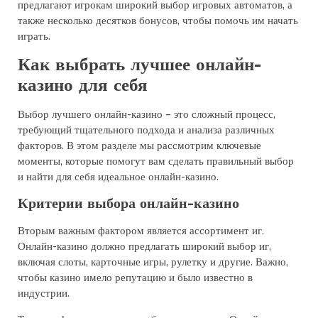
предлагают игрокам широкий выбор игровых автоматов, а
также несколько десятков бонусов, чтобы помочь им начать
играть.
Как выбрать лучшее онлайн-
казино для себя
Выбор лучшего онлайн-казино – это сложный процесс,
требующий тщательного подхода и анализа различных
факторов. В этом разделе мы рассмотрим ключевые
моменты, которые помогут вам сделать правильный выбор
и найти для себя идеальное онлайн-казино.
Критерии выбора онлайн-казино
Вторым важным фактором является ассортимент иг.
Онлайн-казино должно предлагать широкий выбор иг,
включая слоты, карточные игры, рулетку и другие. Важно,
чтобы казино имело репутацию и было известно в
индустрии.