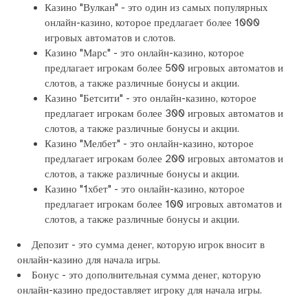
Казино "Вулкан" - это один из самых популярных
онлайн-казино, которое предлагает более 1000
игровых автоматов и слотов.
Казино "Марс" - это онлайн-казино, которое
предлагает игрокам более 500 игровых автоматов и
слотов, а также различные бонусы и акции.
Казино "Бетсити" - это онлайн-казино, которое
предлагает игрокам более 300 игровых автоматов и
слотов, а также различные бонусы и акции.
Казино "Мелбет" - это онлайн-казино, которое
предлагает игрокам более 200 игровых автоматов и
слотов, а также различные бонусы и акции.
Казино "1хбет" - это онлайн-казино, которое
предлагает игрокам более 100 игровых автоматов и
слотов, а также различные бонусы и акции.
Депозит - это сумма денег, которую игрок вносит в
онлайн-казино для начала игры.
Бонус - это дополнительная сумма денег, которую
онлайн-казино предоставляет игроку для начала игры.