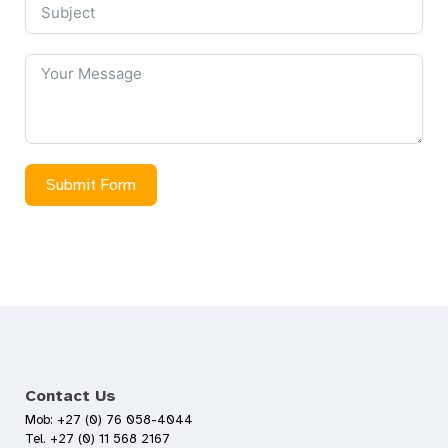
Submit Form
Contact Us
Mob: +27 (0) 76 058-4044
Tel. +27 (0) 11 568 2167