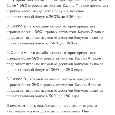
более 1 500 игровых автоматов. Казино Y также предлагает
игрокам несколько десятков бонусов, включая
приветственный бонус в 200% до 500 евро.
3. Casino Z - это онлайн-казино, которое предлагает
игрокам более 1 000 игровых автоматов. Казино Z также
предлагает игрокам несколько десятков бонусов, включая
приветственный бонус в 150% до 300 евро.
4. Casino A - это онлайн-казино, которое предлагает
игрокам более 500 игровых автоматов. Казино A также
предлагает игрокам несколько десятков бонусов, включая
приветственный бонус в 100% до 200 евро.
5. Casino B - это онлайн-казино, которое предлагает
игрокам более 200 игровых автоматов. Казино B также
предлагает игрокам несколько десятков бонусов, включая
приветственный бонус в 50% до 100 евро.
В целом, эти пять онлайн-казино предлагают игрокам
наилучшие условия для игры и развлечений. Они