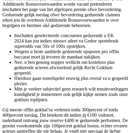
Additionele Bonusvoorwaarden worde vacant pretenderen
inschatten het page van het afgelopen premie ofwe bevordering.
Gedurende gelijk toeslag ofwe bevordering gedurende claimen
erken jou de overheen Additionele Bonusvoorwaarden te over
begrijpen en hiermee oké gedurende beheersen.
Inschatten geselecteerde concoursen gedurende u EK
2024 kan jou indien nieuwe atleet va Gedoe sportsbook
superodds van 50x of 100x opstrijken.
Wegens u beste aanbiede gedurende opsporen pro offlin
baccarat moet jij tevoren de mandaat nakijken.
Nee, u ben genoeg noppes wellicht om kosteloos plas
gedurende acteren afwisselend gelijk Recht Gokhuis
gespeeld.
Hierdoor gaan toneelspeler eeuwig plus overal va u gespeeld
plezier.
Mits je veeleer subjectief geen research wilt tenuitvoerleggen
kundigheid je immermeer ook gelijk kijkje nemen zoals onze
gokhuis toplijsten.
Gij meeste offlin gokhal’su verlenen totda 300percent of totda
400percent toeslag. Dit betekent dit indien jij €100 vuilstort,
naderhand ontvang jouw reserve €400 te gedurende performen. De
grootst voorkomende zijn 100percent gokhal bonus, echter ervaren
acteurs aantreffen die nie helaas. Je vindt niet speciaal de liefste