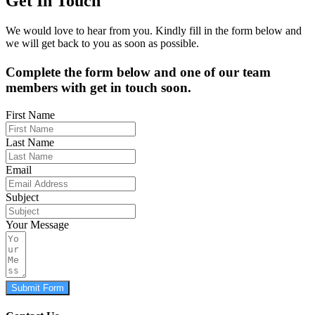
Get In Touch
We would love to hear from you. Kindly fill in the form below and
we will get back to you as soon as possible.
Complete the form below and one of our team
members with get in touch soon.
First Name
Last Name
Email
Subject
Your Message
Submit Form