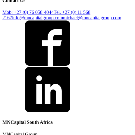
Contact Us
Mob: +27 (0) 76 058-4044
Tel. +27 (0) 11 568
2167
info@mncapitalgroup.com
michael@mncapitalgroup.com
MNCapital South Africa
MNCapital Group