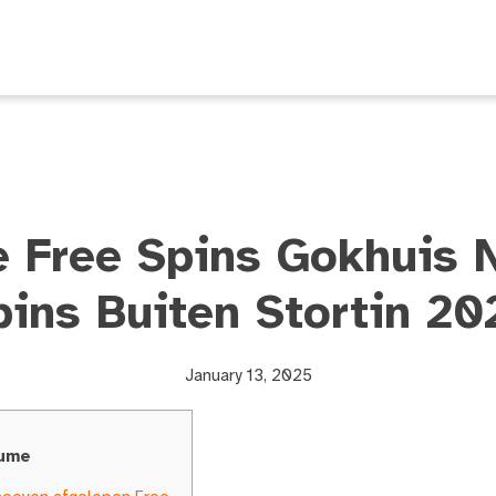
e Free Spins Gokhuis
pins Buiten Stortin 20
January 13, 2025
ume