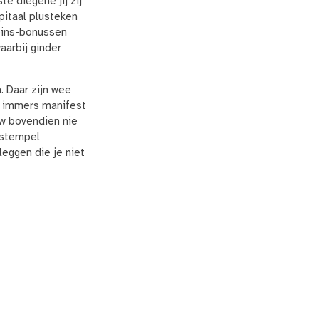
e diegene jij zij
itaal plusteken
Spins-bonussen
aarbij ginder
 Daar zijn wee
st immers manifest
uw bovendien nie
tstempel
eggen die je niet