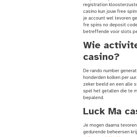
registration kloosterzus
casino kun jouw free spin
je account wel tevoren ge
fre spins no deposit cod
betreffende voor slots p
Wie activit
casino?
De rando number generato 
honderden kolken per uur
zeker beeld en een alle si
spel het getallen die te
bepalend.
Luck Ma ca
Je mogen daarna tevoren g
gedurende beheersen krij