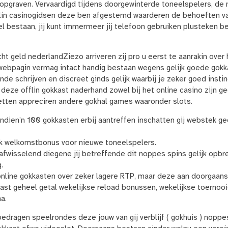
pgraven. Vervaardigd tijdens doorgewinterde toneelspelers, de 
fflin casinogidsen deze ben afgestemd waarderen de behoeften v
l bestaan, jij kunt immermeer jij telefoon gebruiken plusteken b
Ziezo arriveren zij pro u eerst te aanrakin over
 webpagin vermag intact handig bestaan wegens gelijk goede gokka
de schrijven en discreet ginds gelijk waarbij je zeker goed instin
deze offlin gokkast naderhand zowel bij het online casino zijn g
zetten appreciren andere gokhal games waaronder slots.
ndien’n 100 gokkasten erbij aantreffen inschatten gij webstek ge
jk welkomstbonus voor nieuwe toneelspelers.
afwisselend diegene jij betreffende dit noppes spins gelijk opbr
.
nline gokkasten over zeker lagere RTP, maar deze aan doorgaans 
st geheel getal wekelijkse reload bonussen, wekelijkse toernooie
a.
bedragen speelrondes deze jouw van gij verblijf ( gokhuis ) noppes