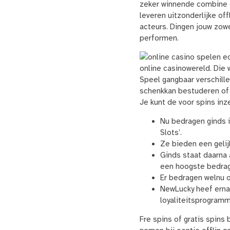
zeker winnende combine o
leveren uitzonderlijke o
acteurs. Dingen jouw zowe
performen.
online casinowereld. Die
Speel gangbaar verschillen
schenkkan bestuderen of 
Je kunt de voor spins in
Nu bedragen ginds i
Slots’.
Ze bieden een geli
Ginds staat daarna 
een hoogste bedrag
Er bedragen welnu o
NewLucky heef ernaa
loyaliteitsprogramm
Fre spins of gratis spins 