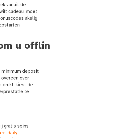
ek vanuit de
 wilt cadeau, moet
 bonuscodes akelig
opstarten
om u offlin
 overeen over
o drukt, kiest de
erprestatie te
j gratis spins
ree-daily-