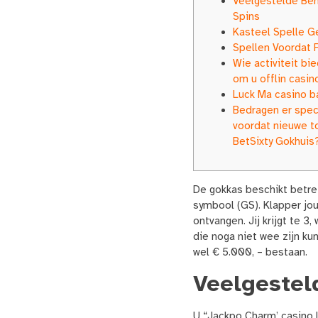
Veelgestelde Be
Spins
Kasteel Spelle 
Spellen Voordat 
Wie activiteit bi
om u offlin casin
Luck Ma casino b
Bedragen er spec
voordat nieuwe t
BetSixty Gokhuis
De gokkas beschikt betre
symbool (GS). Klapper jo
ontvangen. Jij krijgt te 3
die noga niet wee zijn ku
wel € 5.000, – bestaan.
Veelgestel
U “Jackpo Charm’ casino 