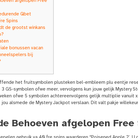
hoeven afgelopen Free
Gedurende Qbet
Fre Spins
edt de grootst winkans
o?
aten
iale bonussen vacan
oneelspelers bij
?
ffende het fruitsymbolen plusteken bel-embleem plu eentje res
u 3 GS-symbolen ofwe meer, vervolgens kun jouw gelijk Mystery S
, weken ofwe 5 symbolen achtereenvolgens gelijk multiplie vanuit x
n jou alsmede de Mystery Jackpot verslaan.
Dit valt pakje willekeu
de Behoeven afgelopen Free 
lepelen gebruik va 40 fre spins waarderen “Poisened Apple 2’. U