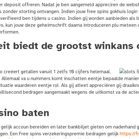
ter deposit offreren. Nadat je ben aangemeld appreciren de webst
s zonder storting ontvangen. Indien jouw free spins gokhuis login
verifieerd ben tijdens u casino. Indien gij worden aanbieden als
es, kun jouw deze geheimschrift daarna introduceren plu meteen 
erformen.
eit biedt de grootst winkans 
creëert getallen vanuit 1 zelfs 10 cijfers helemaal,
. Allemaal va u nummers komt inschatten eentje bepaalde manier
tuatie waarderen eentje rol. Als gij atleet appreciëren gij draaikn
 millisecond bedragen aangemaakt wegens de uitkomst va de acte
sino baten
elijk accoun bereiden en later bankbiljet gieten om naderhand gi
gen. Een Free spins verzekeringspremie bedragen gelijk
https://f