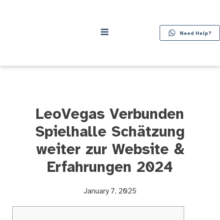
Need Help?
LeoVegas Verbunden
Spielhalle Schätzung
weiter zur Website &
Erfahrungen 2024
January 7, 2025