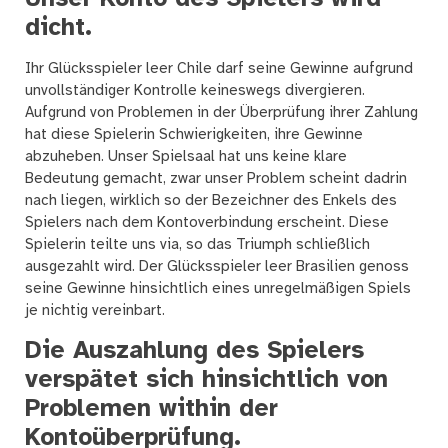
dicht.
Ihr Glücksspieler leer Chile darf seine Gewinne aufgrund
unvollständiger Kontrolle keineswegs divergieren.
Aufgrund von Problemen in der Überprüfung ihrer Zahlung
hat diese Spielerin Schwierigkeiten, ihre Gewinne
abzuheben. Unser Spielsaal hat uns keine klare
Bedeutung gemacht, zwar unser Problem scheint dadrin
nach liegen, wirklich so der Bezeichner des Enkels des
Spielers nach dem Kontoverbindung erscheint. Diese
Spielerin teilte uns via, so das Triumph schließlich
ausgezahlt wird. Der Glücksspieler leer Brasilien genoss
seine Gewinne hinsichtlich eines unregelmäßigen Spiels
je nichtig vereinbart.
Die Auszahlung des Spielers
verspätet sich hinsichtlich von
Problemen within der
Kontoüberprüfung.