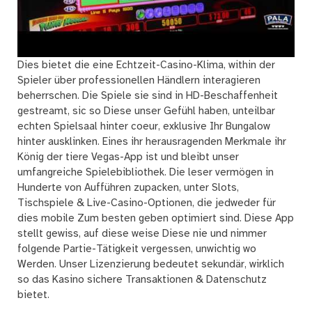
Dies bietet die eine Echtzeit-Casino-Klima, within der
Spieler über professionellen Händlern interagieren
beherrschen. Die Spiele sie sind in HD-Beschaffenheit
gestreamt, sic so Diese unser Gefühl haben, unteilbar
echten Spielsaal hinter coeur, exklusive Ihr Bungalow
hinter ausklinken. Eines ihr herausragenden Merkmale ihr
König der tiere Vegas-App ist und bleibt unser
umfangreiche Spielebibliothek. Die leser vermögen in
Hunderte von Aufführen zupacken, unter Slots,
Tischspiele & Live-Casino-Optionen, die jedweder für
dies mobile Zum besten geben optimiert sind. Diese App
stellt gewiss, auf diese weise Diese nie und nimmer
folgende Partie-Tätigkeit vergessen, unwichtig wo
Werden. Unser Lizenzierung bedeutet sekundär, wirklich
so das Kasino sichere Transaktionen & Datenschutz
bietet.