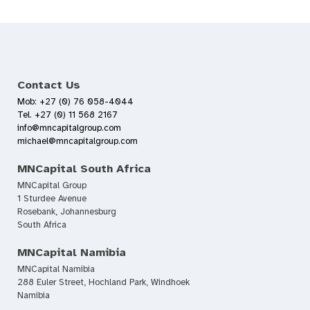
Contact Us
Mob: +27 (0) 76 058-4044
Tel. +27 (0) 11 568 2167
info@mncapitalgroup.com
michael@mncapitalgroup.com
MNCapital South Africa
MNCapital Group
1 Sturdee Avenue
Rosebank, Johannesburg
South Africa
MNCapital Namibia
MNCapital Namibia
288 Euler Street, Hochland Park, Windhoek
Namibia