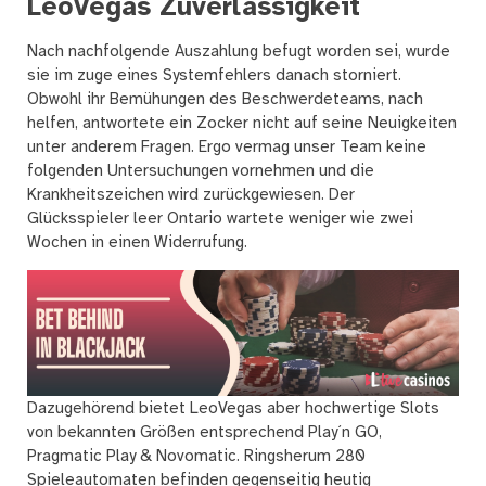
LeoVegas Zuverlässigkeit
Nach nachfolgende Auszahlung befugt worden sei, wurde
sie im zuge eines Systemfehlers danach storniert.
Obwohl ihr Bemühungen des Beschwerdeteams, nach
helfen, antwortete ein Zocker nicht auf seine Neuigkeiten
unter anderem Fragen. Ergo vermag unser Team keine
folgenden Untersuchungen vornehmen und die
Krankheitszeichen wird zurückgewiesen. Der
Glücksspieler leer Ontario wartete weniger wie zwei
Wochen in einen Widerrufung.
Dazugehörend bietet LeoVegas aber hochwertige Slots
von bekannten Größen entsprechend Play´n GO,
Pragmatic Play & Novomatic. Ringsherum 280
Spieleautomaten befinden gegenseitig heutig