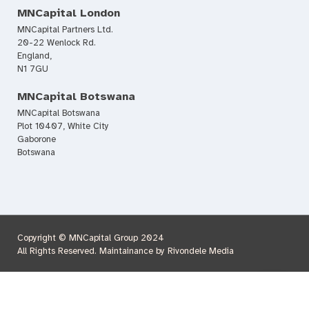
MNCapital London
MNCapital Partners Ltd.
20-22 Wenlock Rd.
England,
N1 7GU
MNCapital Botswana
MNCapital Botswana
Plot 10407, White City
Gaborone
Botswana
Copyright © MNCapital Group 2024
All Rights Reserved. Maintainance by Rivondele Media