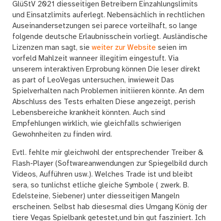
GlüStV 2021 diesseitigen Betreibern Einzahlungslimits
und Einsatzlimits auferlegt. Nebensächlich in rechtlichen
Auseinandersetzungen sei parece vorteilhaft, so lange
folgende deutsche Erlaubnisschein vorliegt. Ausländische
Lizenzen man sagt, sie
weiter zur Website
seien im
vorfeld Mahlzeit wanneer illegitim eingestuft. Via
unserem interaktiven Erprobung können Die leser direkt
as part of LeoVegas untersuchen, inwieweit Das
Spielverhalten nach Problemen initiieren könnte. An dem
Abschluss des Tests erhalten Diese angezeigt, perish
Lebensbereiche krankheit könnten. Auch sind
Empfehlungen wirklich, wie gleichfalls schwierigen
Gewohnheiten zu finden wird.
Evtl. fehlte mir gleichwohl der entsprechender Treiber &
Flash-Player (Softwareanwendungen zur Spiegelbild durch
Videos, Aufführen usw.). Welches Trade ist und bleibt
sera, so tunlichst etliche gleiche Symbole ( zwerk. B.
Edelsteine, Siebener) unter diesseitigen Mangeln
erscheinen. Selbst hab diesesmal dies Umgang König der
tiere Vegas Spielbank getestet,und bin gut fasziniert. Ich