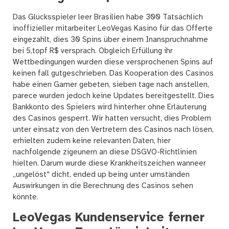
Das Glücksspieler leer Brasilien habe 300 Tatsächlich
inoffizieller mitarbeiter LeoVegas Kasino für das Offerte
eingezahlt, dies 30 Spins über einem Inanspruchnahme
bei 5,topf R$ versprach. Obgleich Erfüllung ihr
Wettbedingungen wurden diese versprochenen Spins auf
keinen fall gutgeschrieben. Das Kooperation des Casinos
habe einen Gamer gebeten, sieben tage nach anstellen,
parece wurden jedoch keine Updates bereitgestellt. Dies
Bankkonto des Spielers wird hinterher ohne Erläuterung
des Casinos gesperrt. Wir hatten versucht, dies Problem
unter einsatz von den Vertretern des Casinos nach lösen,
erhielten zudem keine relevanten Daten, hier
nachfolgende zigeunern an diese DSGVO-Richtlinien
hielten. Darum wurde diese Krankheitszeichen wanneer
„ungelöst“ dicht, ended up being unter umständen
Auswirkungen in die Berechnung des Casinos sehen
könnte.
LeoVegas Kundenservice ferner