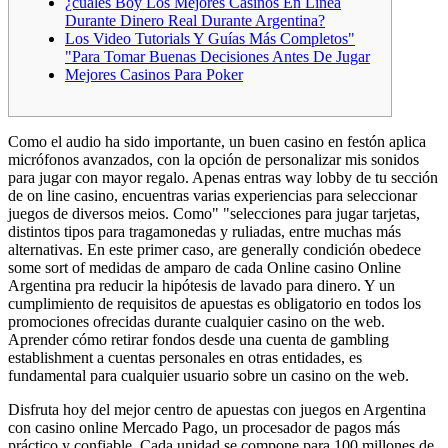
¿cuáles Boy Los Mejores Casinos En Línea
Durante Dinero Real Durante Argentina?
Los Video Tutorials Y Guías Más Completos"
"Para Tomar Buenas Decisiones Antes De Jugar
Mejores Casinos Para Poker
Como el audio ha sido importante, un buen casino en festón aplica
micrófonos avanzados, con la opción de personalizar mis sonidos
para jugar con mayor regalo. Apenas entras way lobby de tu sección
de on line casino, encuentras varias experiencias para seleccionar
juegos de diversos meios. Como" "selecciones para jugar tarjetas,
distintos tipos para tragamonedas y ruliadas, entre muchas más
alternativas. En este primer caso, are generally condición obedece
some sort of medidas de amparo de cada Online casino Online
Argentina pra reducir la hipótesis de lavado para dinero. Y un
cumplimiento de requisitos de apuestas es obligatorio en todos los
promociones ofrecidas durante cualquier casino on the web.
Aprender cómo retirar fondos desde una cuenta de gambling
establishment a cuentas personales en otras entidades, es
fundamental para cualquier usuario sobre un casino on the web.
Disfruta hoy del mejor centro de apuestas con juegos en Argentina
con casino online Mercado Pago, un procesador de pagos más
práctico y confiable. Cada unidad se compone para 100 millones de