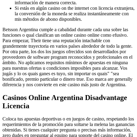
información de manera correcta.
Si estás en algún casino on the internet con licencia extranjera,
la conversión de la moneda se realiza instantáneamente con
mis métodos de abono disponibles.
Betsson Argentina cumple a cabalidad durante cada una sobre las
funciones o qual clasifican un online casino online como efusivo.
Para empezar, Their tiene una reputación intachable con
grandemente trayectoria en varios países alrededor de todo la gente.
Por otra parte, los dos los juegos ofrecidos son desarrollados por
proveedores de software program reconocidos y profecionales en el
ámbito. No aplicamos requisitos mínimos de apuestas en ninguna
para nuestras ofertas u condiciones imposibles para alcanzar. Vos
jugás y lo os quais ganes es tuyo, sin importar os quais" "sea
bonificado, premio particular o dinero true. Eso marca are generally
diferencia y nos convierte en este casino más justo de Argentina.
Casinos Online Argentina Disadvantage
Licencia
Coloca tus apuestas deportivas o en juegos de casino, respetando los
requerimientos de la promoción para soltarse la melena las ganancias
obtenidas. Si tienes cualquier pregunta o precisas más información,
zero dudes en preguntar al equipo para soporte del casino online. El