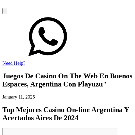
Need Help?
Juegos De Casino On The Web En Buenos
Espaces, Argentina Con Playuzu"
January 11, 2025
Top Mejores Casino On-line Argentina Y
Acertados Aires De 2024