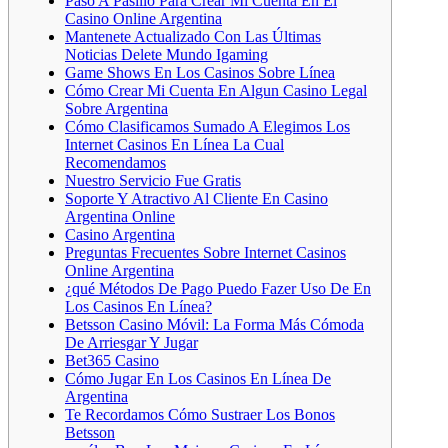
Paso A Pasillo Para Crear Mi Cuenta En El
Casino Online Argentina
Mantenete Actualizado Con Las Últimas
Noticias Delete Mundo Igaming
Game Shows En Los Casinos Sobre Línea
Cómo Crear Mi Cuenta En Algun Casino Legal
Sobre Argentina
Cómo Clasificamos Sumado A Elegimos Los
Internet Casinos En Línea La Cual
Recomendamos
Nuestro Servicio Fue Gratis
Soporte Y Atractivo Al Cliente En Casino
Argentina Online
Casino Argentina
Preguntas Frecuentes Sobre Internet Casinos
Online Argentina
¿qué Métodos De Pago Puedo Fazer Uso De En
Los Casinos En Línea?
Betsson Casino Móvil: La Forma Más Cómoda
De Arriesgar Y Jugar
Bet365 Casino
Cómo Jugar En Los Casinos En Línea De
Argentina
Te Recordamos Cómo Sustraer Los Bonos
Betsson