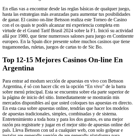
En ellas vas a encontrar desde las reglas básicas de qualquer juego,
hasta las estrategias más avanzadas para aumentar tus posibilidades
de ganar. El casino on-line Betsson realiza este Torneo de Casino
con el os quais te podés alcanzar mi experiencia completa em
virtude de el Grand Tarif Brasil 2024 sobre la F1. Inició su actividad
allá por 1980, que tiene numerosos salones para juego en Continente
europeo. En la Spain dice presente sobre muchos casinos que tiene
tragamonedas, ruletas, juegos de cartas to de Sic Bo.
Top 12-15 Mejores Casinos On-line En
Argentina
Para entrar ad modum sección de apuestas en vivo con Betsson
Argentina, é só con hacer clic en la opción “En vivo” de la barra
sobre menú principal. Esta se encuentra sobre ela parte superior de
la página de inicio del sitio. Inmediatamente se mostrarán mis
mercados disponibles así que usted coloques tus apuestas en directo.
En esta casa sobre apuestas online, tendrías que hacer los modelos
de apuestas tradicionales, simples, combinadas y de sistema.
Entretenimiento a toda hora y para los dos gustos, es una mejor
razón pra registrarte y jugar en el mejor sitio de apuestas online del
país. Lleva Betsson con ud a cualquier web, con solo golpear e
instalar are generally versión de are generally plataforma para