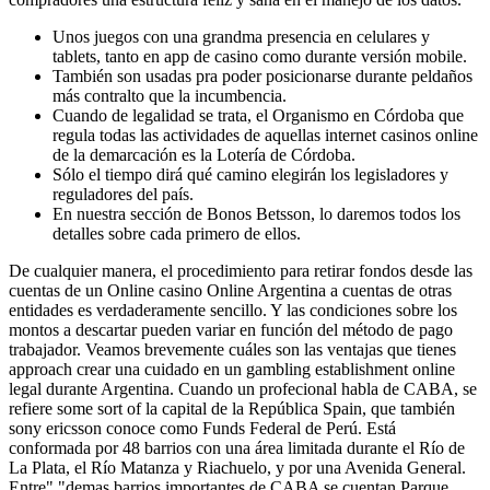
Unos juegos con una grandma presencia en celulares y
tablets, tanto en app de casino como durante versión mobile.
También son usadas pra poder posicionarse durante peldaños
más contralto que la incumbencia.
Cuando de legalidad se trata, el Organismo en Córdoba que
regula todas las actividades de aquellas internet casinos online
de la demarcación es la Lotería de Córdoba.
Sólo el tiempo dirá qué camino elegirán los legisladores y
reguladores del país.
En nuestra sección de Bonos Betsson, lo daremos todos los
detalles sobre cada primero de ellos.
De cualquier manera, el procedimiento para retirar fondos desde las
cuentas de un Online casino Online Argentina a cuentas de otras
entidades es verdaderamente sencillo. Y las condiciones sobre los
montos a descartar pueden variar en función del método de pago
trabajador. Veamos brevemente cuáles son las ventajas que tienes
approach crear una cuidado en un gambling establishment online
legal durante Argentina. Cuando un profecional habla de CABA, se
refiere some sort of la capital de la República Spain, que también
sony ericsson conoce como Funds Federal de Perú. Está
conformada por 48 barrios con una área limitada durante el Río de
La Plata, el Río Matanza y Riachuelo, y por una Avenida General.
Entre" "demas barrios importantes de CABA se cuentan Parque