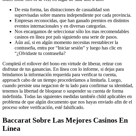
De esta forma, las distracciones de casualidad son
supervisadas sobre manera independiente por cada provincia.
Empresas reconocidas, que han ganado premios en distintos
eventos internacionales y en diversas categorías.
Nos encargamos de seleccionar sólo los mas recomendables
casinos en línea por país siguiendo una serie de pasos.
Aún así, si en algún momento necesitas reestablecer la
contraseña, entra por “Iniciar sesión” y luego has clic en
“¿Olvidaste tu contraseña?
Completá el rollover del bono em virtude de liberar, retirar con
disfrutar de tus ganancias. En línea con lo informe, si dejas para
brindarnos la información requerida para verificar tu cuenta,
approach cabo de un tiempo procederíamos a limitarla. Luego,
cuando persiste una negacion de tu lado para confirmar su identidad,
tenemos la libertad de bloquear o suspender su cuenta de forma
indefinida. Todas las siguientes medidas también child aplicables en
problema de que algún documento que nos hayas enviado afin de el
proceso sobre verificación, esté falsificado.
Baccarat Sobre Las Mejores Casinos En
Línea