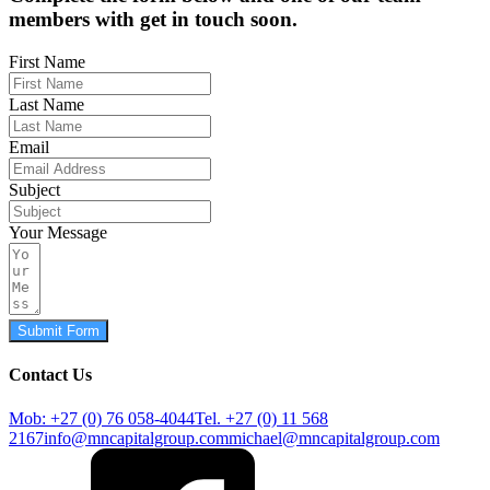
members with get in touch soon.
First Name
Last Name
Email
Subject
Your Message
Submit Form
Contact Us
Mob: +27 (0) 76 058-4044
Tel. +27 (0) 11 568
2167
info@mncapitalgroup.com
michael@mncapitalgroup.com