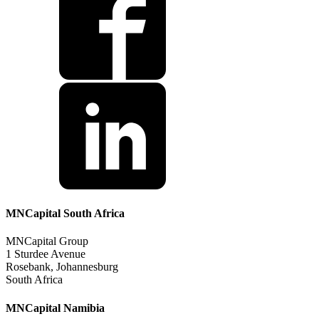
MNCapital South Africa
MNCapital Group
1 Sturdee Avenue
Rosebank, Johannesburg
South Africa
MNCapital Namibia