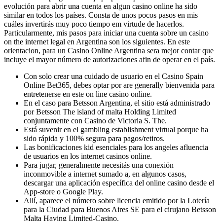
evolución para abrir una cuenta en algun casino online ha sido
similar en todos los países. Consta de unos pocos pasos en mis
cuáles invertirás muy poco tiempo em virtude de hacerlos.
Particularmente, mis pasos para iniciar una cuenta sobre un casino
on the internet legal en Argentina son los siguientes. En este
orientacion, para un Casino Online Argentina sera mejor contar que
incluye el mayor número de autorizaciones afin de operar en el país.
Con solo crear una cuidado de usuario en el Casino Spain
Online Bet365, debes optar por are generally bienvenida para
entretenerse en este on line casino online.
En el caso para Betsson Argentina, el sitio está administrado
por Betsson The island of malta Holding Limited
conjuntamente con Casino de Victoria S. The.
Está suvenir en el gambling establishment virtual porque ha
sido rápida y 100% segura para pagos/retiros.
Las bonificaciones kid esenciales para los angeles afluencia
de usuarios en los internet casinos online.
Para jugar, generalmente necesitás una conexión
inconmovible a internet sumado a, en algunos casos,
descargar una aplicación específica del online casino desde el
App-store o Google Play.
Allí, aparece el número sobre licencia emitido por la Lotería
para la Ciudad para Buenos Aires SE para el cirujano Betsson
Malta Having Limited-Casino.