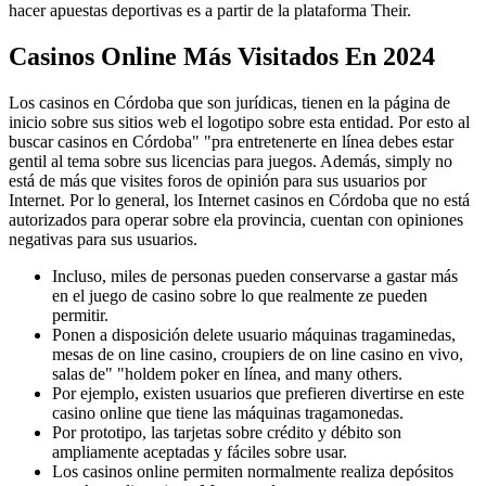
hacer apuestas deportivas es a partir de la plataforma Their.
Casinos Online Más Visitados En 2024
Los casinos en Córdoba que son jurídicas, tienen en la página de
inicio sobre sus sitios web el logotipo sobre esta entidad. Por esto al
buscar casinos en Córdoba" "pra entretenerte en línea debes estar
gentil al tema sobre sus licencias para juegos. Además, simply no
está de más que visites foros de opinión para sus usuarios por
Internet. Por lo general, los Internet casinos en Córdoba que no está
autorizados para operar sobre ela provincia, cuentan con opiniones
negativas para sus usuarios.
Incluso, miles de personas pueden conservarse a gastar más
en el juego de casino sobre lo que realmente ze pueden
permitir.
Ponen a disposición delete usuario máquinas tragaminedas,
mesas de on line casino, croupiers de on line casino en vivo,
salas de" "holdem poker en línea, and many others.
Por ejemplo, existen usuarios que prefieren divertirse en este
casino online que tiene las máquinas tragamonedas.
Por prototipo, las tarjetas sobre crédito y débito son
ampliamente aceptadas y fáciles sobre usar.
Los casinos online permiten normalmente realiza depósitos