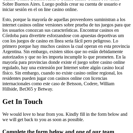
Sobre Buenos Aires. Luego podrás crear su cuenta de usuario e
iniciar sesión en el on line casino online.
Esto, porque la mayoría de aquellas proveedores suministran a los
internet casinos online versiones sobre prueba de tus juegos para que
los usuarios conozcan sus características. Encontrar casinos en
Córdoba para divertirte esforzandose con apuestas deportivas um
con los juegos de casino en línea seria fácil pero peligroso. Lo
primero porque hay muchos casinos la cual operan en esta provincia
Argentina. Sin embargo, existen sitios que no están debidamente
autorizados y que no les importa incumplir lo que prometen. En la
mayoría para provincias donde existe el juego sobre casino online
regulado, hay una extensión por Internet sobre algún casino local
físico. Sin embargo, cuando no existe casino online regional, los
residentes pueden jugar con casinos online con licencias
internacionales como este caso de Betsson, Codere, William
Hillside, Bet365 y Betway.
Get In Touch
We would love to hear from you. Kindly fill in the form below and
we will get back to you as soon as possible.
Complete the form below and one of our team