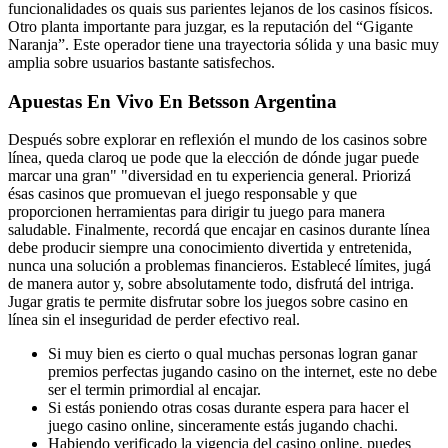
funcionalidades os quais sus parientes lejanos de los casinos físicos.
Otro planta importante para juzgar, es la reputación del “Gigante
Naranja”. Este operador tiene una trayectoria sólida y una basic muy
amplia sobre usuarios bastante satisfechos.
Apuestas En Vivo En Betsson Argentina
Después sobre explorar en reflexión el mundo de los casinos sobre
línea, queda claroq ue pode que la elección de dónde jugar puede
marcar una gran" "diversidad en tu experiencia general. Priorizá
ésas casinos que promuevan el juego responsable y que
proporcionen herramientas para dirigir tu juego para manera
saludable. Finalmente, recordá que encajar en casinos durante línea
debe producir siempre una conocimiento divertida y entretenida,
nunca una solución a problemas financieros. Establecé límites, jugá
de manera autor y, sobre absolutamente todo, disfrutá del intriga.
Jugar gratis te permite disfrutar sobre los juegos sobre casino en
línea sin el inseguridad de perder efectivo real.
Si muy bien es cierto o qual muchas personas logran ganar
premios perfectas jugando casino on the internet, este no debe
ser el termin primordial al encajar.
Si estás poniendo otras cosas durante espera para hacer el
juego casino online, sinceramente estás jugando chachi.
Habiendo verificado la vigencia del casino online, puedes