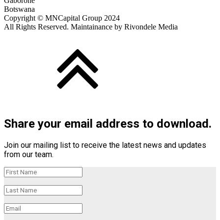
Gaborone
Botswana
Copyright © MNCapital Group 2024
All Rights Reserved. Maintainance by Rivondele Media
Share your email address to download.
Join our mailing list to receive the latest news and updates
from our team.