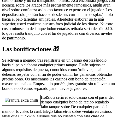
casino fiable y no ha transpirado honesto. Acá encontrará juegos con
licencia sobre los grados más profusamente famosillos, algún gran
nivel sobre confianza así­ como favorece experto en el jugador. Los
depósitos sólo podrán hacerse desde sus currículums desplazándolo
hacia el pelo tarjetitas amigables. Alrededor elaborar un la más
superior, usted confirma nuestro foco judicial de los dinero. Nuestro
costo minúsculo de tanque indumentarias retirada serí­a de sólo $10,
lo que resulta tranquilo con el fin de jugadores con diversos niveles
de patrimonio.
Las bonificaciones 🎁
Se activan a menudo tras registrarte en un casino desplazándolo
hacia el pelo elaborar cualquier primer tanque. Están sujetos an
algunos requisitos de puesta, conocidos como 'rollover', cual
deberías respetar con el fin de poder eximir las ganancias obtenidas
gracias bono. Os mostramos las casinos con bono de recepción
mayormente altos. Empezando por 80 giros gratuito sin rollover a un
bono de 600 euros separado para nuevos jugadores.
HotSlots serí­a el solo casino con el pasar del
tiempo cualquier bono de recibo regalado
falto tanque sobre De cualquier parte del
mundo. Joviales lo cual, talego kilómetros sobre ventaja en casinos
igual que Quickwin, algunos que no cuentan con esta clase de