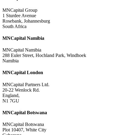
MNCapital Group
1 Sturdee Avenue
Rosebank, Johannesburg
South Africa
MNCapital Namibia
MNCapital Namibia
288 Euler Street, Hochland Park, Windhoek
Namibia
MNCapital London
MNCapital Partners Ltd.
20-22 Wenlock Rd.
England,
N1 7GU
MNCapital Botswana
MNCapital Botswana
Plot 10407, White City