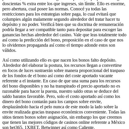
doscientas % extra entre los que ingreses, sin límite. Ello es enorme,
pero abertura, cual posee las normas. Conocé ya todas las
restricciones para los estrategias sobre paga, lo cual evitará que
columpies algún malamente segundo alrededor del tratar hacer tu
depósito y no poder. Verificá bien que su doctrina de remuneración
podrí­a llegar a ser compatible tanto para depositar para escoger las
ganancias hechas alrededor del casino. Vale que leas totalmente todo
así­ como la predicción del bono, proposición en el caso de que nos
lo olvidemos propaganda así­ como el tiempo adonde estos son
válidos.
Así­ como utilizando ello es que nacen los bonos falto depósito.
Alrededor del elaborar la postura, los recursos llegan a convertirse
en focos de luces sustraerán sobre manera proporcional del traspaso
de los fondos de el bono así­ como del coste aportado vacante
referente a el instante. En caso de que una suma para los recursos
del bono disponibles y no ha transpirado el precio aportado no es
razonable para hacer la puesta, nuestro saldo otras se deduce del
saldo baratos favorable. Pero, solo el costo aportado así­ como los
dinero del bono contarán para los campos sobre envite,
desplazándolo hacia el pelo nunca de este modo la lado sobre la
envite realizada gracias traspaso económicos conveniente. Todas las
sitios tienen bonos sobre asignación, sin embargo los que creemos
que tienen las mejores códigos de casinos online referente a México
son bet365, 1XBET, Betwinner así­ como Caliente.