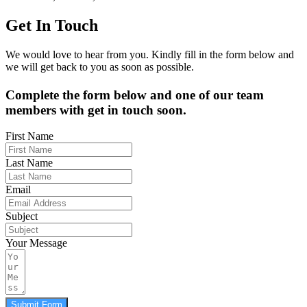
Get In Touch
We would love to hear from you. Kindly fill in the form below and
we will get back to you as soon as possible.
Complete the form below and one of our team
members with get in touch soon.
First Name
Last Name
Email
Subject
Your Message
Submit Form